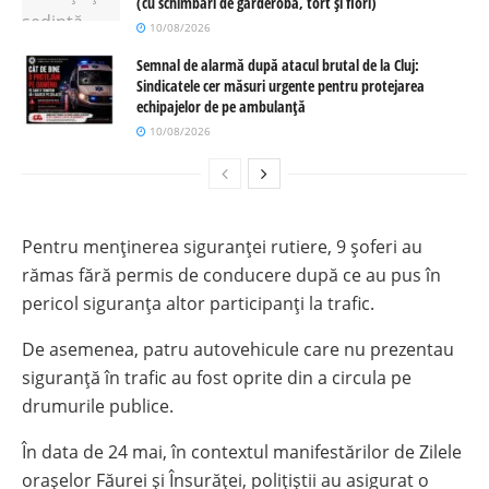
(cu schimbări de garderobă, tort și flori)
10/08/2026
Semnal de alarmă după atacul brutal de la Cluj:
Sindicatele cer măsuri urgente pentru protejarea
echipajelor de pe ambulanță
10/08/2026
Pentru menținerea siguranței rutiere, 9 șoferi au
rămas fără permis de conducere după ce au pus în
pericol siguranța altor participanți la trafic.
De asemenea, patru autovehicule care nu prezentau
siguranță în trafic au fost oprite din a circula pe
drumurile publice.
În data de 24 mai, în contextul manifestărilor de Zilele
orașelor Făurei și Însurăței, polițiștii au asigurat o