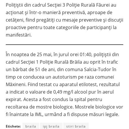
Polițiștii din cadrul Secției 3 Poliție Rurală Făurei au
acționat și într-o manieră preventivă, aproape de
cetățeni, fiind pregătiți cu mesaje preventive și discuții
proactive pentru toate categoriile de participanți la
manifestări.
În noaptea de 25 mai, în jurul orei 01:40, polițiștii din
cadrul Secției 1 Poliție Rurală Brăila au oprit în trafic
un bărbat de 51 de ani, din comuna Salcia-Tudor în
timp ce conducea un autoturism pe raza comunei
Măxineni. Fiind testat cu aparatul etilotest, rezultatul
a indicat o valoare de 0,49 mg/l alcool pur în aerul
expirat. Acesta a fost condus la spital pentru
recoltarea de mostre biologice. Mostrele biologice vor
fi înaintate la IML, urmând a fi dispuse măsuri legale.
Etichete:
braila
ipj braila
stiri braila