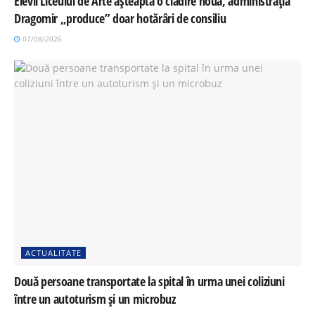
Elevii Liceului de Arte așteaptă o clădire nouă, administrația
Dragomir „produce” doar hotărâri de consiliu
07/08/2026
ACTUALITATE
Două persoane transportate la spital în urma unei coliziuni
între un autoturism și un microbuz