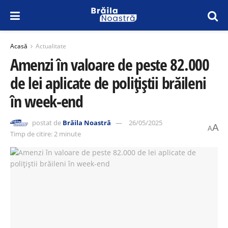
Acasă
Actualitate
Amenzi în valoare de peste 82.000
de lei aplicate de polițiștii brăileni
în week-end
postat de
Brăila Noastră
26/05/2025
A
A
Timp de citire: 2 minute