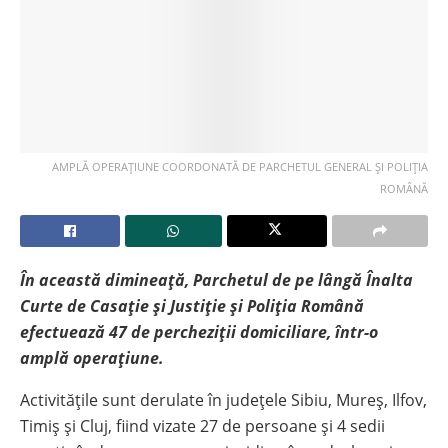
AMPLĂ OPERAȚIUNE COORDONATĂ DE PARCHETUL GENERAL ȘI POLIȚIA
ROMÂNĂ
În această dimineață, Parchetul de pe lângă Înalta
Curte de Casație și Justiție și Poliția Română
efectuează 47 de percheziții domiciliare, într-o
amplă operațiune.
Activitățile sunt derulate în județele Sibiu, Mureș, Ilfov,
Timiș și Cluj, fiind vizate 27 de persoane și 4 sedii