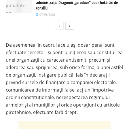
administrația Dragomir „produce” doar hotărâri de
consiliu
07/08/2026
De asemenea, în cadrul aceluiași dosar penal sunt
efectuate cercetări și pentru inițierea sau constituirea
unei organizații cu caracter antisemit, precum și
aderarea sau sprijinirea, sub orice formă, a unei astfel
de organizații, instigare publică, fals în declarații
privind sursele de finanțare a campaniei electorale,
comunicarea de informații false, acțiuni împotriva
ordinii constituționale, nerespectarea regimului
armelor și al munițiilor și orice operațiuni cu articole
pirotehnice, efectuate fără drept.