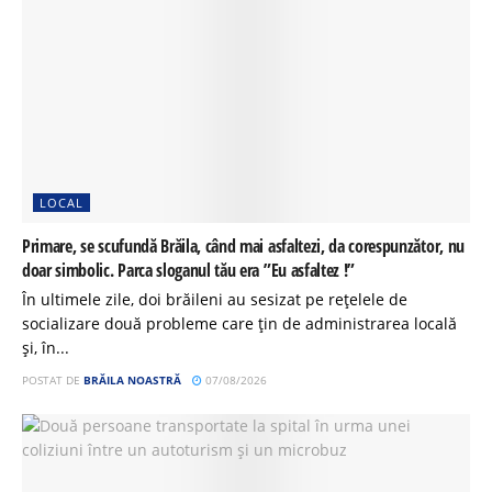
LOCAL
Primare, se scufundă Brăila, când mai asfaltezi, da corespunzător, nu
doar simbolic. Parca sloganul tău era ”Eu asfaltez !”
În ultimele zile, doi brăileni au sesizat pe rețelele de
socializare două probleme care țin de administrarea locală
și, în...
POSTAT DE
BRĂILA NOASTRĂ
07/08/2026