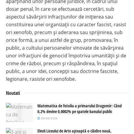
aparținând unor persoane juridice, în cadrul unui
dosar penal, în care se efectuează cercetări, sub
aspectul săvârșirii infracțiunilor de inițierea sau
constituirea unei organizații cu caracter fascist, rasist
ori xenofob, precum și aderarea sau sprijinirea, sub
orice formă, a unui astfel de grup, promovarea, în
public, a cultului persoanelor vinovate de săvârșirea
unor infracțiuni de genocid împotriva umanității și de
crime de război, precum și răspândirea, în spațiul
public, a unor idei, concepții sau doctrine fasciste,
legionare, rasiste ori xenofobe.
Noutati
Matematica de fotoliu a primarului Dragomir: Când
0,2% devine 0,0002% pe spatele banului public
08/08/2026
Elevii Liceului de Arte așteaptă o clădire nouă,