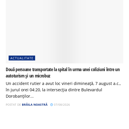
ACTUALITATE
Două persoane transportate la spital în urma unei coliziuni între un
autoturism și un microbuz
Un accident rutier a avut loc vineri dimineață, 7 august a.c.,
în jurul orei 04:20, la intersecția dintre Bulevardul
Dorobanților...
POSTAT DE
BRĂILA NOASTRĂ
07/08/2026