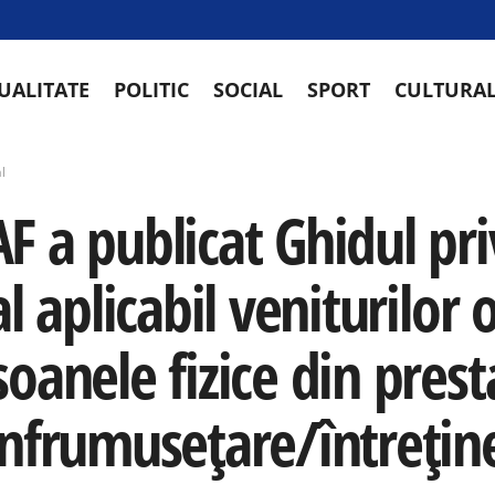
UALITATE
POLITIC
SOCIAL
SPORT
CULTURA
l
F a publicat Ghidul pr
al aplicabil veniturilor
oanele fizice din prest
înfrumusețare/întrețin