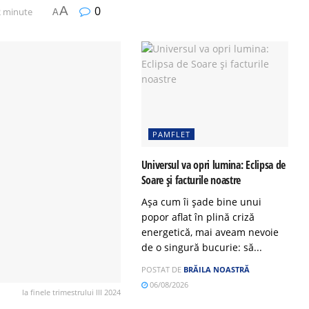
A
0
 2 minute
A
PAMFLET
Universul va opri lumina: Eclipsa de
Soare și facturile noastre
Așa cum îi șade bine unui
popor aflat în plină criză
energetică, mai aveam nevoie
de o singură bucurie: să...
POSTAT DE
BRĂILA NOASTRĂ
06/08/2026
la finele trimestrului III 2024