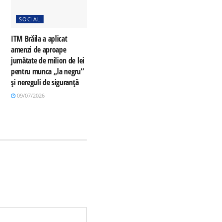
SOCIAL
ITM Brăila a aplicat
amenzi de aproape
jumătate de milion de lei
pentru munca „la negru”
și nereguli de siguranță
09/07/2026