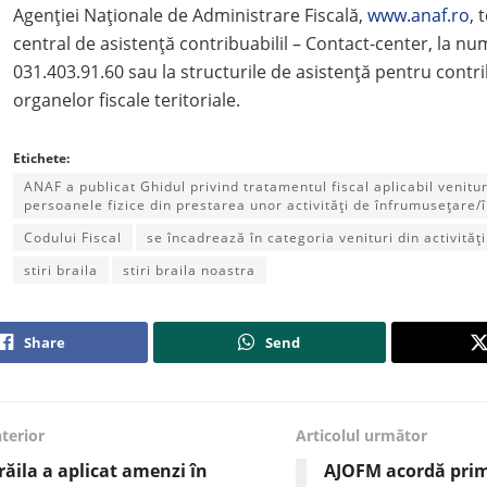
Agenției Naționale de Administrare Fiscală,
www.anaf.ro
, 
central de asistență contribuabilil – Contact-center, la nu
031.403.91.60 sau la structurile de asistență pentru contri
organelor fiscale teritoriale.
Etichete:
ANAF a publicat Ghidul privind tratamentul fiscal aplicabil venitur
persoanele fizice din prestarea unor activități de înfrumusețare/
Codului Fiscal
se încadrează în categoria venituri din activită
stiri braila
stiri braila noastra
Share
Send
nterior
Articolul următor
răila a aplicat amenzi în
AJOFM acordă prim