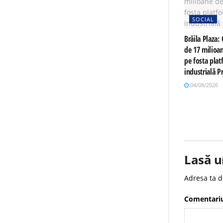
SOCIAL
Brăila Plaza: 
de 17 milioa
pe fosta pla
industrială 
04/08/2026
Lasă u
Adresa ta d
Comentari