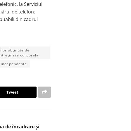
telefonic, la Serviciul
mărul de telefon:
buabili din cadrul
ilor obținute de
întreținere corporală
ți independente
Tweet
a de încadrare şi