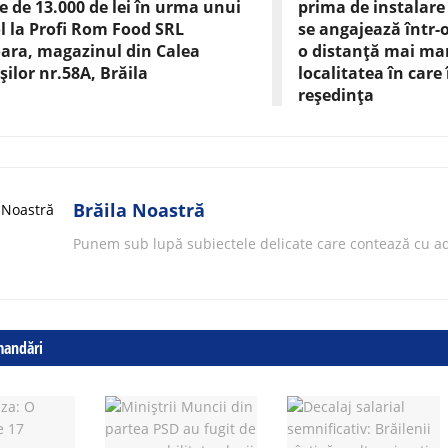
e de 13.000 de lei în urma unui
prima de instalare
l la Profi Rom Food SRL
se angajează într-o
ara, magazinul din Calea
o distanţă mai ma
șilor nr.58A, Brăila
localitatea în care
reşedinţa
Brăila Noastră
Punem sub lupă subiectele delicate care contează cu ad
mandări