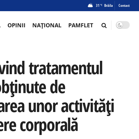
31
Brăila
Contact
°C
L
OPINII
NAȚIONAL
PAMFLET
ivind tratamentul
 obținute de
area unor activități
ere corporală