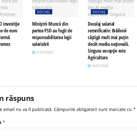
SOCIAL
SOCIAL
O investiție
Miniștrii Muncii din
Decalaj salarial
ne de euro
partea PSD au fugit de
semnificativ: Brăilenii
tformă
responsabilitatea legii
câștigă mult mai puțin
Promex
salarizării
decât media națională.
Singura excepție este
21/07/2026
Agricultura
10/07/2026
n răspuns
e email nu va fi publicată.
Câmpurile obligatorii sunt marcate cu
*
u
*