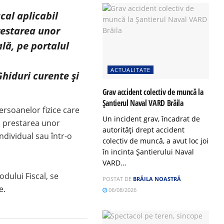
cal aplicabil
restarea unor
lă, pe portalul
ACTUALITATE
Ghiduri curente și
Grav accident colectiv de muncă la
Șantierul Naval VARD Brăila
ersoanelor fizice care
Un incident grav, încadrat de
n prestarea unor
autorități drept accident
ndividual sau într-o
colectiv de muncă, a avut loc joi
în incinta Șantierului Naval
VARD...
odului Fiscal, se
POSTAT DE
BRĂILA NOASTRĂ
e.
06/08/2026