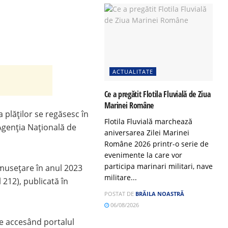
ACTUALITATE
Ce a pregătit Flotila Fluvială de Ziua
Marinei Române
 plăților se regăsesc în
Flotila Fluvială marchează
 Agenția Națională de
aniversarea Zilei Marinei
Române 2026 printr-o serie de
evenimente la care vor
participa marinari militari, nave
rumusețare în anul 2023
militare...
212), publicată în
POSTAT DE
BRĂILA NOASTRĂ
06/08/2026
re accesând portalul