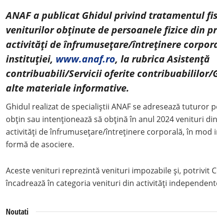
ANAF a publicat Ghidul privind tratamentul fis
veniturilor obținute de persoanele fizice din p
activități de înfrumusețare/întreținere corpora
instituției,
www.anaf.ro
, la rubrica Asistență
contribuabili/Servicii oferite contribuabililor/
alte materiale informative.
Ghidul realizat de specialiștii ANAF se adresează tuturor p
obțin sau intenționează să obțină în anul 2024 venituri di
activități de înfrumusețare/întreținere corporală, în mod i
formă de asociere.
Aceste venituri reprezintă venituri impozabile și, potrivit C
încadrează în categoria venituri din activități independent
Noutati