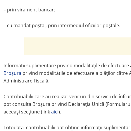
– prin virament bancar;
– cu mandat poștal, prin intermediul oficiilor poștale.
Informații suplimentare privind modalitățile de efectuare a
Broşura
privind modalitățile de efectuare a plăților către
Administrare Fiscală.
Contribuabilii care au realizat venituri din servicii de înf
pot consulta Broșura privind Declarația Unică (Formularul 
aceeași secțiune (link
aici
).
Totodată, contribuabilii pot obține informații suplimenta