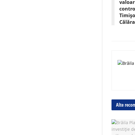
valoar
contro
Timișo
Călăra
Alte reco