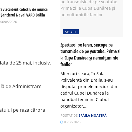
rav accident colectiv de muncă
a Șantierul Naval VARD Brăila
06/08/2026
SPORT
Spectacol pe teren, sincope pe
transmisie de pe youtube. Prima zi
la Cupa Dunărea și nemulțumirile
ata de 25 mai, inclusiv,
fanilor
Miercuri seara, în Sala
Polivalentă din Brăila, s-au
ală de Administrare
disputat primele meciuri din
cadrul Cupei Dunărea la
handbal feminin. Clubul
organizator,...
atului pe raza cărora
POSTAT DE
BRĂILA NOASTRĂ
06/08/2026