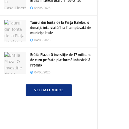
Brăila Interval orar: 11:00–21:00
04/08/2026
Taurul din fontă de la Piața Halelor, o
donație întârziată în a fi amplasată de
municipalitate
04/08/2026
Brăila Plaza: O investiție de 17 milioane
de euro pe fosta platformă industrială
Promex
04/08/2026
VEZI MAI MULTE