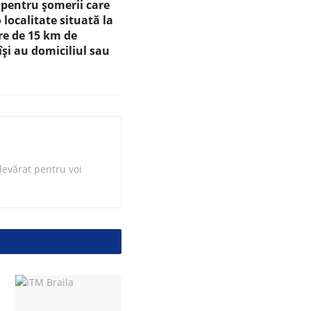
 pentru șomerii care
 localitate situată la
re de 15 km de
 îşi au domiciliul sau
evărat pentru voi