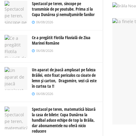
Spectacol pe teren, sincope pe
transmisie de pe youtube. Prima zi la
Cupa Dunărea și nemulțumirile fanilor
06/08/2026
Ce a pregătit Flotila Fluvială de Ziua
Marinei Române
06/08/2026
Un aparat de joacă amplasat pe faleza
Brăilei, este fixat periculos cu cioate de
lemn și carton, Dragomire, vezi că este
în curtea ta !!
06/08/2026
Spectacol pe teren, matematică bizară
la casa de bilete: Cupa Dunărea la
handbal aduce echipe de top la Brăila,
dar abonamentele nu oferă nicio
reducere