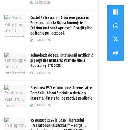
05/08/2026
Costel Pătrășcan: „Criză energetică în
România, dar la Brăila luminițele de
Crăciun încă sunt aprinse”. Reacții pline
de ironie pe Facebook
05/08/2026
Tehnologie de top, inteligență artificială
și pregătire militară: Primele zile la
Bootcamp STS 2026
05/08/2026
Predarea PSD-istului Ionel Arsene către
România, blocată printr-o decizie a
instanței din Italia, pe motive medicale
04/08/2026
15 august 2026 la Casa Tineretului
„Maratonul Resuscitării” – Ediția I,