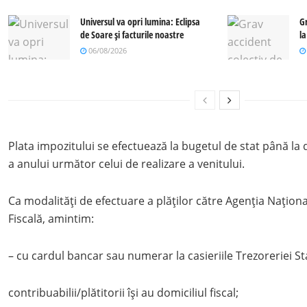
Universul va opri lumina: Eclipsa
G
de Soare și facturile noastre
l
06/08/2026
Plata impozitului se efectuează la bugetul de stat până la d
a anului următor celui de realizare a venitului.
Ca modalități de efectuare a plăților către Agenția Națion
Fiscală, amintim:
– cu cardul bancar sau numerar la casieriile Trezoreriei St
contribuabilii/plătitorii își au domiciliul fiscal;