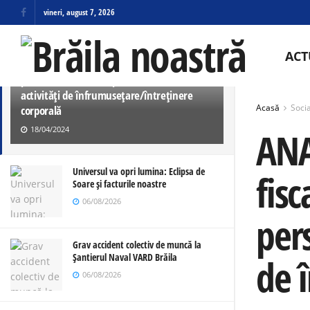
vineri, august 7, 2026
ULTIMELE
TRENDING
ANAF a publicat Ghidul privind tratamentul
ACT
fiscal aplicabil veniturilor obținute de
persoanele fizice din prestarea unor
activități de înfrumusețare/întreținere
Acasă
Socia
corporală
18/04/2024
ANA
Universul va opri lumina: Eclipsa de
fisc
Soare și facturile noastre
06/08/2026
pers
Grav accident colectiv de muncă la
Șantierul Naval VARD Brăila
de 
06/08/2026