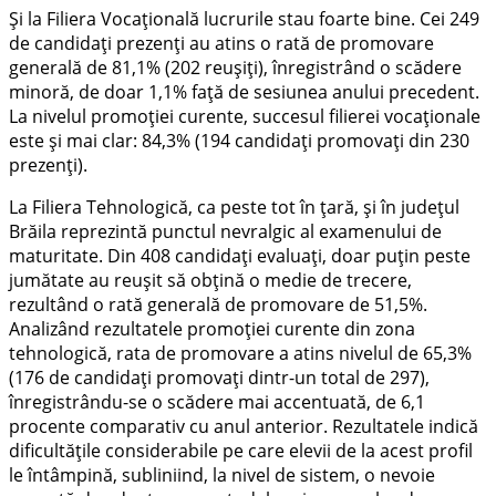
Și la Filiera Vocațională lucrurile stau foarte bine. Cei 249
de candidați prezenți au atins o rată de promovare
generală de 81,1% (202 reușiți), înregistrând o scădere
minoră, de doar 1,1% față de sesiunea anului precedent.
La nivelul promoției curente, succesul filierei vocaționale
este și mai clar: 84,3% (194 candidați promovați din 230
prezenți).
La Filiera Tehnologică, ca peste tot în țară, și în județul
Brăila reprezintă punctul nevralgic al examenului de
maturitate. Din 408 candidați evaluați, doar puțin peste
jumătate au reușit să obțină o medie de trecere,
rezultând o rată generală de promovare de 51,5%.
Analizând rezultatele promoției curente din zona
tehnologică, rata de promovare a atins nivelul de 65,3%
(176 de candidați promovați dintr-un total de 297),
înregistrându-se o scădere mai accentuată, de 6,1
procente comparativ cu anul anterior. Rezultatele indică
dificultățile considerabile pe care elevii de la acest profil
le întâmpină, subliniind, la nivel de sistem, o nevoie