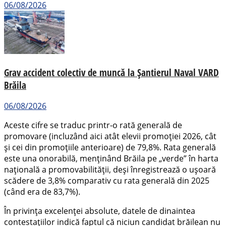
06/08/2026
Grav accident colectiv de muncă la Șantierul Naval VARD
Brăila
06/08/2026
Aceste cifre se traduc printr-o rată generală de
promovare (incluzând aici atât elevii promoției 2026, cât
și cei din promoțiile anterioare) de 79,8%. Rata generală
este una onorabilă, menținând Brăila pe „verde” în harta
națională a promovabilității, deși înregistrează o ușoară
scădere de 3,8% comparativ cu rata generală din 2025
(când era de 83,7%).
În privința excelenței absolute, datele de dinaintea
contestațiilor indică faptul că niciun candidat brăilean nu