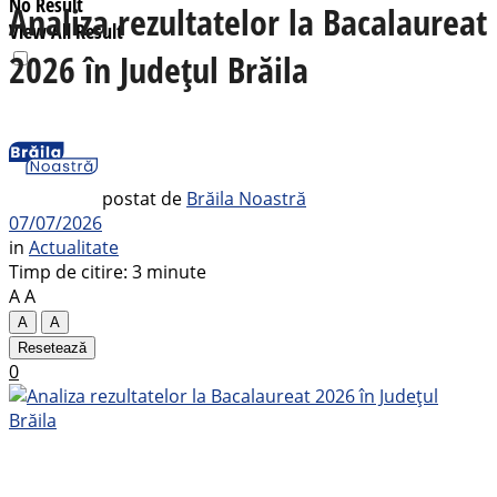
No Result
Analiza rezultatelor la Bacalaureat
View All Result
2026 în Județul Brăila
postat de
Brăila Noastră
07/07/2026
in
Actualitate
Timp de citire: 3 minute
A
A
A
A
Resetează
0