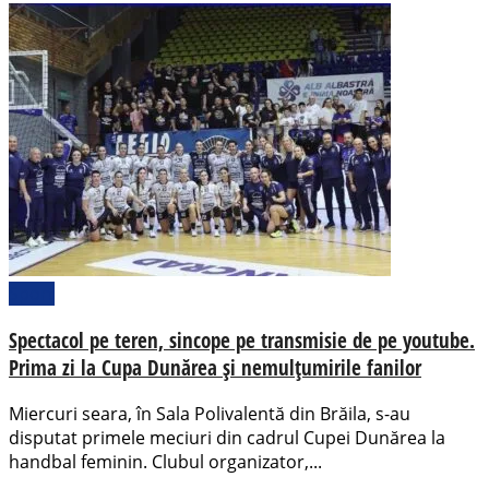
Sport
Spectacol pe teren, sincope pe transmisie de pe youtube.
Prima zi la Cupa Dunărea și nemulțumirile fanilor
Miercuri seara, în Sala Polivalentă din Brăila, s-au
disputat primele meciuri din cadrul Cupei Dunărea la
handbal feminin. Clubul organizator,...