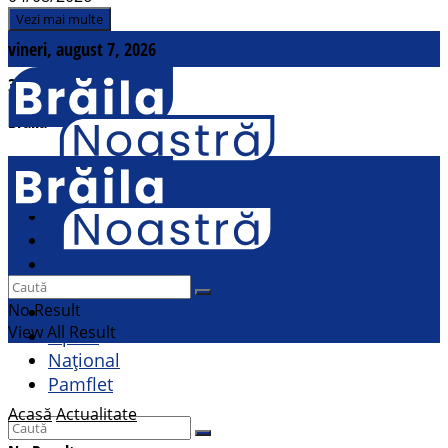
Vezi mai multe
vineri, august 7, 2026
31
°c
Brăila
Contact
Actualitate
Politic
Social
Sport
No Result
Cultural
View All Result
Opinii
Național
Pamflet
Acasă
Actualitate