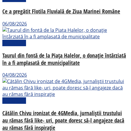
Ce a pregătit Flotila Fluvială de Ziua Marinei Române
06/08/2026
Actualitate
Taurul din fontă de la Piața Halelor, o donație întârziată
în a fi amplasată de municipalitate
04/08/2026
Actualitate
Cătălin Chivu ironizat de 4GMedia, jurnaliștii trustului
au rămas fără like- uri, poate doresc să-l angajeze dacă
au rămas fără inspirație