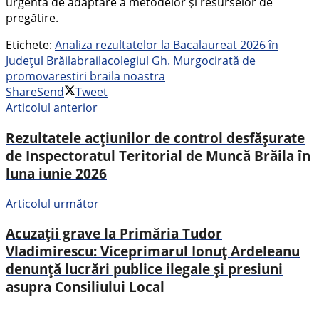
urgentă de adaptare a metodelor și resurselor de
pregătire.
Etichete:
Analiza rezultatelor la Bacalaureat 2026 în
Județul Brăila
braila
colegiul Gh. Murgoci
rată de
promovare
stiri braila noastra
Share
Send
Tweet
Articolul anterior
Rezultatele acțiunilor de control desfășurate
de Inspectoratul Teritorial de Muncă Brăila în
luna iunie 2026
Articolul următor
Acuzații grave la Primăria Tudor
Vladimirescu: Viceprimarul Ionuț Ardeleanu
denunță lucrări publice ilegale și presiuni
asupra Consiliului Local