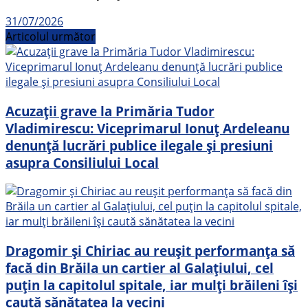
31/07/2026
Articolul următor
Acuzații grave la Primăria Tudor
Vladimirescu: Viceprimarul Ionuț Ardeleanu
denunță lucrări publice ilegale și presiuni
asupra Consiliului Local
Dragomir și Chiriac au reușit performanța să
facă din Brăila un cartier al Galațiului, cel
puțin la capitolul spitale, iar mulți brăileni își
caută sănătatea la vecini