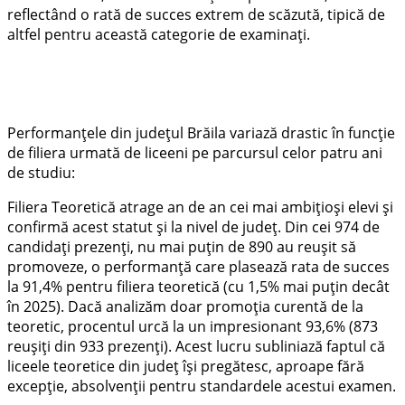
reflectând o rată de succes extrem de scăzută, tipică de
altfel pentru această categorie de examinați.
Performanțele din județul Brăila variază drastic în funcție
de filiera urmată de liceeni pe parcursul celor patru ani
de studiu:
Filiera Teoretică atrage an de an cei mai ambițioși elevi și
confirmă acest statut și la nivel de județ. Din cei 974 de
candidați prezenți, nu mai puțin de 890 au reușit să
promoveze, o performanță care plasează rata de succes
la 91,4% pentru filiera teoretică (cu 1,5% mai puțin decât
în 2025). Dacă analizăm doar promoția curentă de la
teoretic, procentul urcă la un impresionant 93,6% (873
reușiți din 933 prezenți). Acest lucru subliniază faptul că
liceele teoretice din județ își pregătesc, aproape fără
excepție, absolvenții pentru standardele acestui examen.