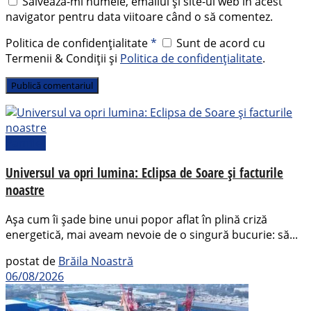
Salvează-mi numele, emailul și site-ul web în acest
navigator pentru data viitoare când o să comentez.
Politica de confidențialitate
*
Sunt de acord cu
Termenii & Condiții și
Politica de confidențialitate
.
Pamflet
Universul va opri lumina: Eclipsa de Soare și facturile
noastre
Așa cum îi șade bine unui popor aflat în plină criză
energetică, mai aveam nevoie de o singură bucurie: să...
postat de
Brăila Noastră
06/08/2026