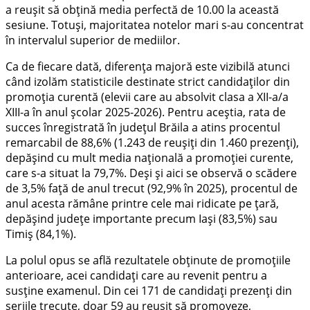
a reușit să obțină media perfectă de 10.00 la această
sesiune. Totuși, majoritatea notelor mari s-au concentrat
în intervalul superior de mediilor.
Ca de fiecare dată, diferența majoră este vizibilă atunci
când izolăm statisticile destinate strict candidaților din
promoția curentă (elevii care au absolvit clasa a XII-a/a
XIII-a în anul școlar 2025-2026). Pentru aceștia, rata de
succes înregistrată în județul Brăila a atins procentul
remarcabil de 88,6% (1.243 de reușiți din 1.460 prezenți),
depășind cu mult media națională a promoției curente,
care s-a situat la 79,7%. Deși și aici se observă o scădere
de 3,5% față de anul trecut (92,9% în 2025), procentul de
anul acesta rămâne printre cele mai ridicate pe țară,
depășind județe importante precum Iași (83,5%) sau
Timiș (84,1%).
La polul opus se află rezultatele obținute de promoțiile
anterioare, acei candidați care au revenit pentru a
susține examenul. Din cei 171 de candidați prezenți din
seriile trecute, doar 59 au reușit să promoveze,