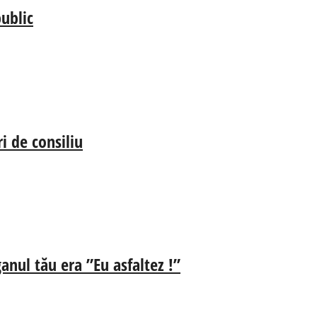
ublic
i de consiliu
anul tău era ”Eu asfaltez !”