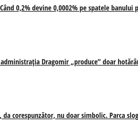
 Când 0,2% devine 0,0002% pe spatele banului p
ă, administrația Dragomir „produce” doar hotărâr
, da corespunzător, nu doar simbolic. Parca slog