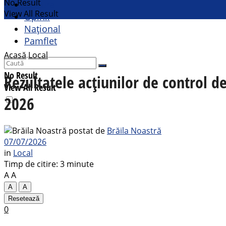
No Result
Cultural
View All Result
Opinii
Național
Pamflet
Acasă
Local
No Result
Rezultatele acțiunilor de control d
View All Result
2026
postat de
Brăila Noastră
07/07/2026
in
Local
Timp de citire: 3 minute
A
A
A
A
Resetează
0