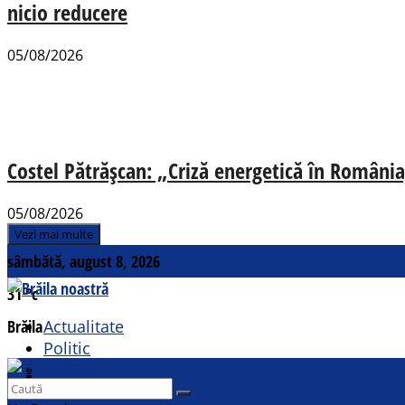
nicio reducere
05/08/2026
Costel Pătrășcan: „Criză energetică în România,
05/08/2026
Vezi mai multe
sâmbătă, august 8, 2026
31
°c
Brăila
Actualitate
Politic
Social
Contact
Sport