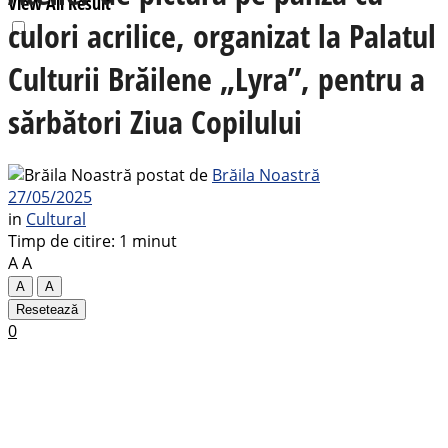
View All Result
culori acrilice, organizat la Palatul
Culturii Brăilene „Lyra”, pentru a
sărbători Ziua Copilului
postat de
Brăila Noastră
27/05/2025
in
Cultural
Timp de citire: 1 minut
A
A
A
A
Resetează
0