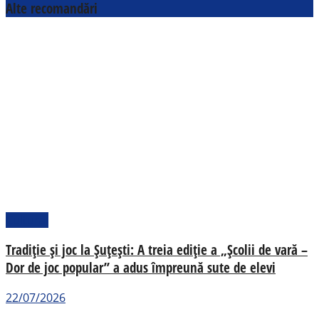
Alte recomandări
Cultural
Tradiție și joc la Șuțești: A treia ediție a „Școlii de vară –
Dor de joc popular” a adus împreună sute de elevi
22/07/2026