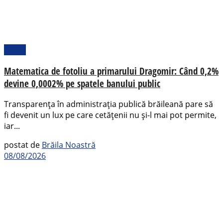
Opinii
Matematica de fotoliu a primarului Dragomir: Când 0,2%
devine 0,0002% pe spatele banului public
Transparența în administrația publică brăileană pare să
fi devenit un lux pe care cetățenii nu și-l mai pot permite,
iar...
postat de
Brăila Noastră
08/08/2026