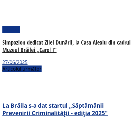
Cultural
Simpozion dedicat Zilei Dunării, la Casa Alexiu din cadrul
Muzeul Brăilei „Carol I”
27/06/2025
Articolul următor
La Brăila s-a dat startul „Săptămânii
Prevenirii Criminalității - ediția 2025"