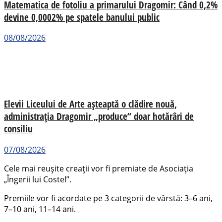
Matematica de fotoliu a primarului Dragomir: Când 0,2%
devine 0,0002% pe spatele banului public
08/08/2026
Elevii Liceului de Arte așteaptă o clădire nouă,
administrația Dragomir „produce” doar hotărâri de
consiliu
07/08/2026
Cele mai reușite creații vor fi premiate de Asociația
„Îngerii lui Costel”.
Premiile vor fi acordate pe 3 categorii de vârstă: 3–6 ani,
7–10 ani, 11–14 ani.