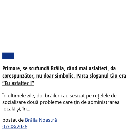
Local
Primare, se scufundă Brăila, când mai asfaltezi, da
corespunzător, nu doar simbolic. Parca sloganul tău era
”Eu asfaltez !”
În ultimele zile, doi brăileni au sesizat pe rețelele de
socializare două probleme care țin de administrarea
locală și, în...
postat de
Brăila Noastră
07/08/2026