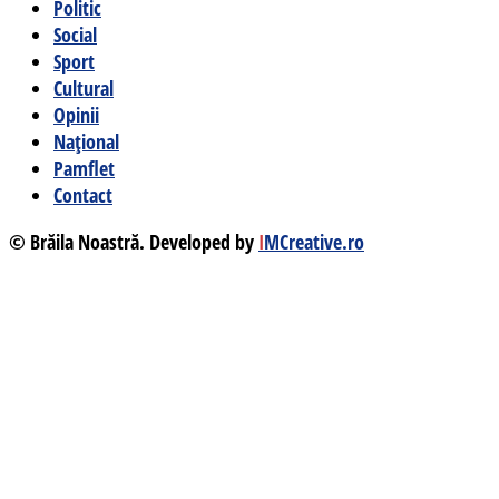
Politic
Social
Sport
Cultural
Opinii
Național
Pamflet
Contact
© Brăila Noastră. Developed by
I
MCreative.ro