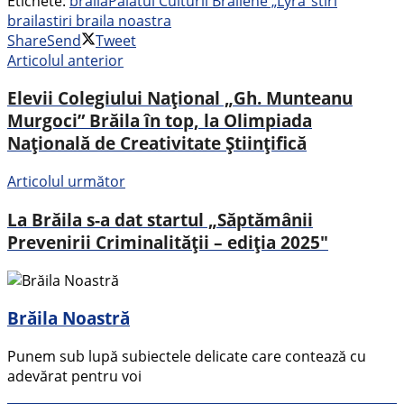
Etichete:
braila
Palatul Culturii Brăilene „Lyra"
stiri
braila
stiri braila noastra
Share
Send
Tweet
Articolul anterior
Elevii Colegiului Național „Gh. Munteanu
Murgoci” Brăila în top, la Olimpiada
Națională de Creativitate Științifică
Articolul următor
La Brăila s-a dat startul „Săptămânii
Prevenirii Criminalității – ediția 2025″
Brăila Noastră
Punem sub lupă subiectele delicate care contează cu
adevărat pentru voi