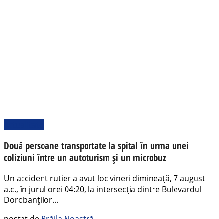
Actualitate
Două persoane transportate la spital în urma unei
coliziuni între un autoturism și un microbuz
Un accident rutier a avut loc vineri dimineață, 7 august
a.c., în jurul orei 04:20, la intersecția dintre Bulevardul
Dorobanților...
postat de
Brăila Noastră