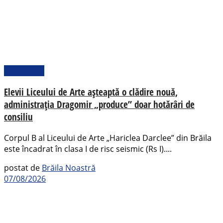
Actualitate
Elevii Liceului de Arte așteaptă o clădire nouă,
administrația Dragomir „produce” doar hotărâri de
consiliu
Corpul B al Liceului de Arte „Hariclea Darclee” din Brăila
este încadrat în clasa I de risc seismic (Rs I)....
postat de
Brăila Noastră
07/08/2026