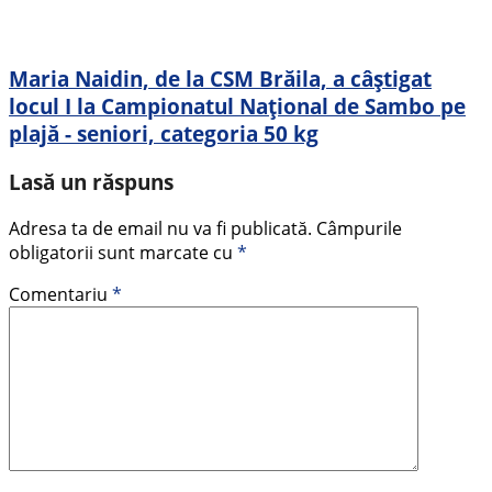
Maria Naidin, de la CSM Brăila, a câștigat
locul I la Campionatul Național de Sambo pe
plajă - seniori, categoria 50 kg
Lasă un răspuns
Adresa ta de email nu va fi publicată.
Câmpurile
obligatorii sunt marcate cu
*
Comentariu
*