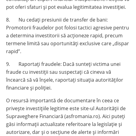
pot oferi sfaturi și pot evalua legitimitatea investiției.
8. Nu cedați presiunii de transfer de bani:
Promotorii fraudelor pot folosi tactici agresive pentru
a determina investitorii să acționeze rapid, precum
termene limită sau oportunități exclusive care „dispar
rapid”.
9. Raportați fraudele: Dacă sunteți victima unei
fraude cu investiții sau suspectați că cineva vă
încearcă să vă înșele, raportați situația autorităților
financiare și poliției.
O resursă importantă de documentare în ceea ce
privește investițiile legitime este site-ul Autorității de
Supraveghere Financiară (asfromania.ro). Aici puteți
găsi informații actualizate referitoare la legislație și
autorizare, dar și o secțiune de alerte și informări