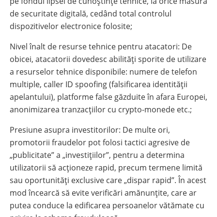
pe fondul lipsei de cunoștințe tehnice, la orice măsura
de securitate digitală, cedând total controlul
dispozitivelor electronice folosite;
Nivel înalt de resurse tehnice pentru atacatori: De
obicei, atacatorii dovedesc abilități sporite de utilizare
a resurselor tehnice disponibile: numere de telefon
multiple, caller ID spoofing (falsificarea identității
apelantului), platforme false găzduite în afara Europei,
anonimizarea tranzacțiilor cu crypto-monede etc.;
Presiune asupra investitorilor: De multe ori,
promotorii fraudelor pot folosi tactici agresive de
„publicitate” a „investițiilor”, pentru a determina
utilizatorii să acționeze rapid, precum termene limită
sau oportunități exclusive care „dispar rapid”. În acest
mod încearcă să evite verificări amănunțite, care ar
putea conduce la edificarea persoanelor vătămate cu