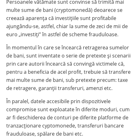
Persoanele vătămate sunt convinse să trimită mai
multe sume de bani (cryptomonedă) deoarece se
creează aparența că investițiile sunt profitabile
ajungându-se, astfel, chiar la sume de zeci de mii de
euro „investiți” în astfel de scheme frauduloase.
În momentul în care se încearcă retragerea sumelor
de bani, sunt inventate o serie de pretexte și scenarii
prin care autorii încearcă să convingă victimele că,
pentru a beneficia de acel profit, trebuie să transfere
mai multe sume de bani, sub pretexte precum: taxe
de retragere, garanții transferuri, amenzi etc.
În paralel, datele accesibile prin dispozitivele
compromise sunt exploatate în diferite moduri, cum
ar fi deschiderea de conturi pe diferite platforme de
tranzacționare cyptomonede, transferuri bancare
frauduloase, spălare de bani etc.