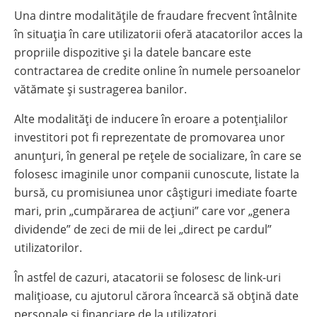
Una dintre modalitățile de fraudare frecvent întâlnite
în situația în care utilizatorii oferă atacatorilor acces la
propriile dispozitive și la datele bancare este
contractarea de credite online în numele persoanelor
vătămate și sustragerea banilor.
Alte modalități de inducere în eroare a potențialilor
investitori pot fi reprezentate de promovarea unor
anunțuri, în general pe rețele de socializare, în care se
folosesc imaginile unor companii cunoscute, listate la
bursă, cu promisiunea unor câștiguri imediate foarte
mari, prin „cumpărarea de acțiuni” care vor „genera
dividende” de zeci de mii de lei „direct pe cardul”
utilizatorilor.
În astfel de cazuri, atacatorii se folosesc de link-uri
malițioase, cu ajutorul cărora încearcă să obțină date
personale și financiare de la utilizatori.