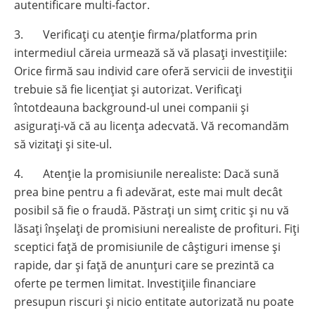
autentificare multi-factor.
3. Verificați cu atenție firma/platforma prin
intermediul căreia urmează să vă plasați investițiile:
Orice firmă sau individ care oferă servicii de investiții
trebuie să fie licențiat și autorizat. Verificați
întotdeauna background-ul unei companii și
asigurați-vă că au licența adecvată. Vă recomandăm
să vizitați și site-ul.
4. Atenție la promisiunile nerealiste: Dacă sună
prea bine pentru a fi adevărat, este mai mult decât
posibil să fie o fraudă. Păstrați un simț critic și nu vă
lăsați înșelați de promisiuni nerealiste de profituri. Fiți
sceptici față de promisiunile de câștiguri imense și
rapide, dar și față de anunțuri care se prezintă ca
oferte pe termen limitat. Investițiile financiare
presupun riscuri și nicio entitate autorizată nu poate