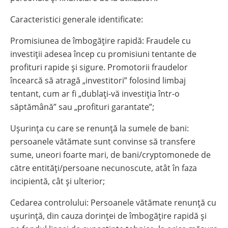
Caracteristici generale identificate:
Promisiunea de îmbogățire rapidă: Fraudele cu
investiții adesea încep cu promisiuni tentante de
profituri rapide și sigure. Promotorii fraudelor
încearcă să atragă „investitori” folosind limbaj
tentant, cum ar fi „dublați-vă investiția într-o
săptămână” sau „profituri garantate”;
Ușurința cu care se renunță la sumele de bani:
persoanele vătămate sunt convinse să transfere
sume, uneori foarte mari, de bani/cryptomonede de
către entități/persoane necunoscute, atât în faza
incipientă, cât și ulterior;
Cedarea controlului: Persoanele vătămate renunță cu
ușurință, din cauza dorinței de îmbogățire rapidă și