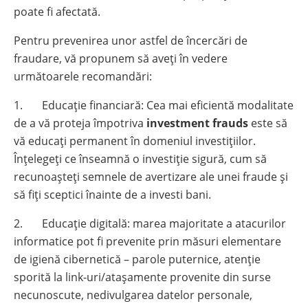
poate fi afectată.
Pentru prevenirea unor astfel de încercări de
fraudare, vă propunem să aveți în vedere
următoarele recomandări:
1. Educație financiară: Cea mai eficientă modalitate
de a vă proteja împotriva
investment frauds
este să
vă educați permanent în domeniul investițiilor.
Înțelegeți ce înseamnă o investiție sigură, cum să
recunoașteți semnele de avertizare ale unei fraude și
să fiți sceptici înainte de a investi bani.
2. Educație digitală: marea majoritate a atacurilor
informatice pot fi prevenite prin măsuri elementare
de igienă cibernetică – parole puternice, atenție
sporită la link-uri/atașamente provenite din surse
necunoscute, nedivulgarea datelor personale,