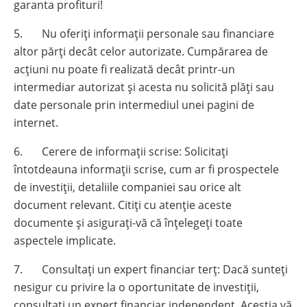
garanta profituri!
5. Nu oferiți informații personale sau financiare
altor părți decât celor autorizate. Cumpărarea de
acțiuni nu poate fi realizată decât printr-un
intermediar autorizat și acesta nu solicită plăți sau
date personale prin intermediul unei pagini de
internet.
6. Cerere de informații scrise: Solicitați
întotdeauna informații scrise, cum ar fi prospectele
de investiții, detaliile companiei sau orice alt
document relevant. Citiți cu atenție aceste
documente și asigurați-vă că înțelegeți toate
aspectele implicate.
7. Consultați un expert financiar terț: Dacă sunteți
nesigur cu privire la o oportunitate de investiții,
consultați un expert financiar independent. Aceștia vă