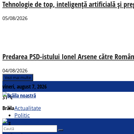
Tehnologie de top, inteligență artificială și pr
05/08/2026
Predarea PSD-istului Ionel Arsene către România
04/08/2026
Vezi mai multe
vineri, august 7, 2026
31
°c
Brăila
Actualitate
Politic
Social
Contact
Sport