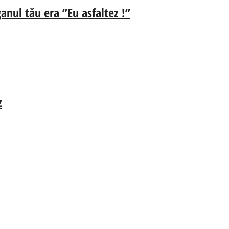
anul tău era ”Eu asfaltez !”
z