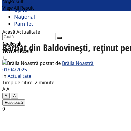
No Result
Cultural
View All Result
Opinii
Național
Pamflet
Acasă
Actualitate
No Result
Bărbat din Baldovinești, reținut p
View All Result
postat de
Brăila Noastră
01/04/2025
in
Actualitate
Timp de citire: 2 minute
A
A
A
A
Resetează
0