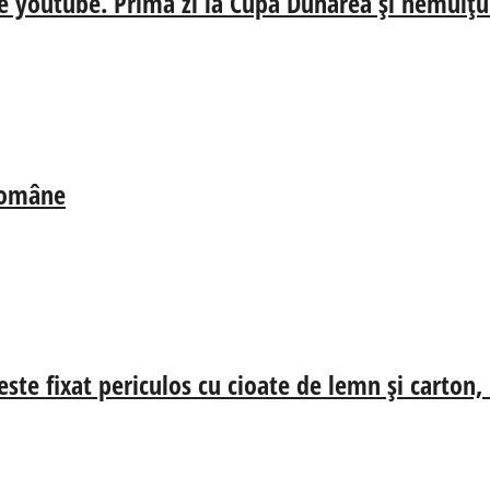
e youtube. Prima zi la Cupa Dunărea și nemulțum
 Române
ste fixat periculos cu cioate de lemn și carton,