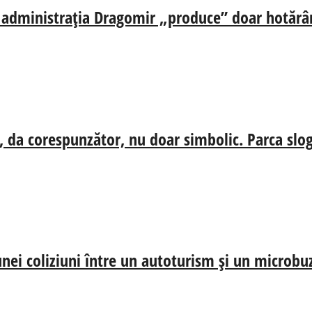
ă, administrația Dragomir „produce” doar hotărâr
, da corespunzător, nu doar simbolic. Parca slog
nei coliziuni între un autoturism și un microbu