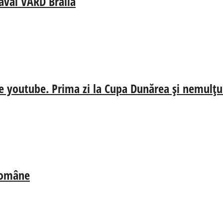
aval VARD Brăila
e youtube. Prima zi la Cupa Dunărea și nemulțum
 Române