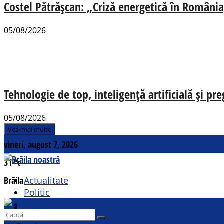
Costel Pătrășcan: „Criză energetică în România,
05/08/2026
Tehnologie de top, inteligență artificială și pr
05/08/2026
Vezi mai multe
vineri, august 7, 2026
31
°c
Brăila
Actualitate
Politic
Social
Contact
Sport