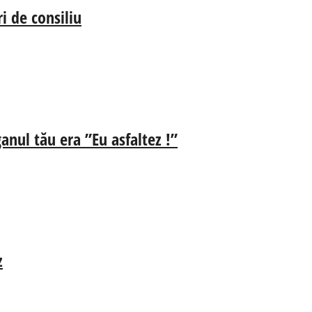
i de consiliu
anul tău era ”Eu asfaltez !”
z