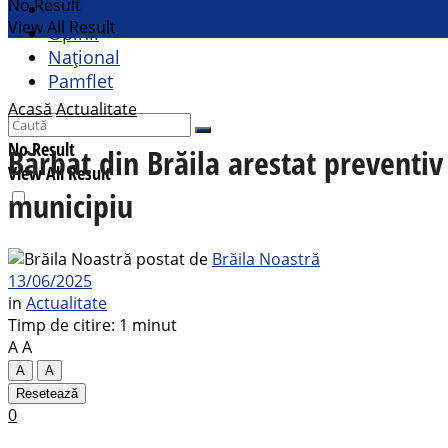
No Result
Cultural
View All Result
Opinii
Național
Pamflet
Acasă
Actualitate
No Result
Bărbat din Brăila arestat preventiv 
View All Result
municipiu
postat de
Brăila Noastră
13/06/2025
in
Actualitate
Timp de citire: 1 minut
A
A
A
A
Resetează
0