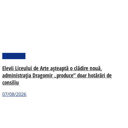
Actualitate
Elevii Liceului de Arte așteaptă o clădire nouă,
administrația Dragomir „produce” doar hotărâri de
consiliu
07/08/2026