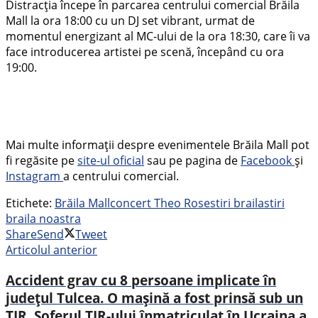
Distracția începe în parcarea centrului comercial Brăila
Mall la ora 18:00 cu un DJ set vibrant, urmat de
momentul energizant al MC-ului de la ora 18:30, care îi va
face introducerea artistei pe scenă, începând cu ora
19:00.
Mai multe informații despre evenimentele Brăila Mall pot
fi regăsite pe
site-ul oficial
sau pe pagina de
Facebook
și
Instagram
a centrului comercial.
Etichete:
Brăila Mall
concert Theo Rose
stiri braila
stiri
braila noastra
Share
Send
Tweet
Articolul anterior
Accident grav cu 8 persoane implicate în
județul Tulcea. O mașină a fost prinsă sub un
TIR. Șoferul TIR-ului înmatriculat în Ucraina a