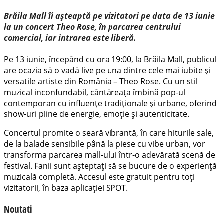
Brăila Mall îi așteaptă pe vizitatori pe data de 13 iunie
la un concert Theo Rose, în parcarea centrului
comercial, iar intrarea este liberă.
Pe 13 iunie, începând cu ora 19:00, la Brăila Mall, publicul
are ocazia să o vadă live pe una dintre cele mai iubite și
versatile artiste din România – Theo Rose. Cu un stil
muzical inconfundabil, cântăreața îmbină pop-ul
contemporan cu influențe tradiționale și urbane, oferind
show-uri pline de energie, emoție și autenticitate.
Concertul promite o seară vibrantă, în care hiturile sale,
de la balade sensibile până la piese cu vibe urban, vor
transforma parcarea mall-ului într-o adevărată scenă de
festival. Fanii sunt așteptați să se bucure de o experiență
muzicală completă. Accesul este gratuit pentru toți
vizitatorii, în baza aplicației SPOT.
Noutati