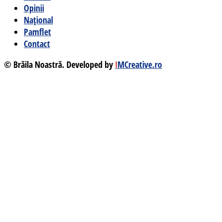
Opinii
Național
Pamflet
Contact
© Brăila Noastră. Developed by
I
MCreative.ro