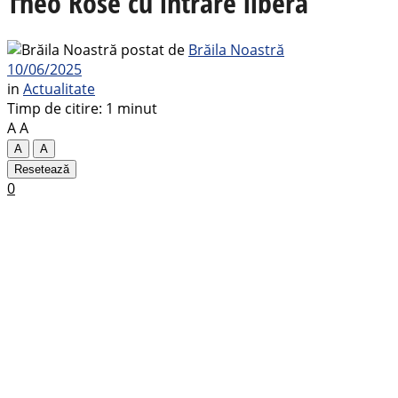
Theo Rose cu intrare liberă
postat de
Brăila Noastră
10/06/2025
in
Actualitate
Timp de citire: 1 minut
A
A
A
A
Resetează
0