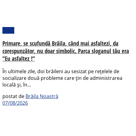
Local
Primare, se scufundă Brăila, când mai asfaltezi, da
corespunzător, nu doar simbolic. Parca sloganul tău era
”Eu asfaltez !”
În ultimele zile, doi brăileni au sesizat pe rețelele de
socializare două probleme care țin de administrarea
locală și, în...
postat de
Brăila Noastră
07/08/2026