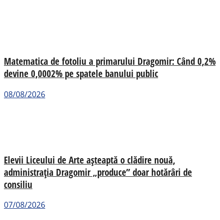
Matematica de fotoliu a primarului Dragomir: Când 0,2%
devine 0,0002% pe spatele banului public
08/08/2026
Elevii Liceului de Arte așteaptă o clădire nouă,
administrația Dragomir „produce” doar hotărâri de
consiliu
07/08/2026