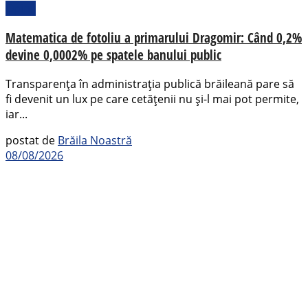
Opinii
Matematica de fotoliu a primarului Dragomir: Când 0,2%
devine 0,0002% pe spatele banului public
Transparența în administrația publică brăileană pare să
fi devenit un lux pe care cetățenii nu și-l mai pot permite,
iar...
postat de
Brăila Noastră
08/08/2026