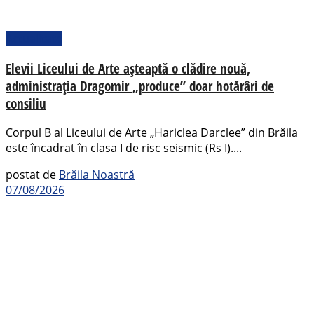
Actualitate
Elevii Liceului de Arte așteaptă o clădire nouă,
administrația Dragomir „produce” doar hotărâri de
consiliu
Corpul B al Liceului de Arte „Hariclea Darclee” din Brăila
este încadrat în clasa I de risc seismic (Rs I)....
postat de
Brăila Noastră
07/08/2026