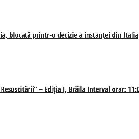
, blocată printr-o decizie a instanței din Ital
esuscitării” – Ediția I, Brăila Interval orar: 11