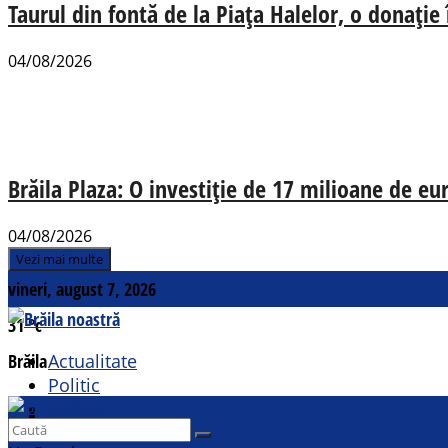
Taurul din fontă de la Piața Halelor, o donație
04/08/2026
Brăila Plaza: O investiție de 17 milioane de e
04/08/2026
Vezi mai multe
vineri, august 7, 2026
31
°c
Brăila
Actualitate
Politic
Social
Contact
Sport