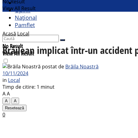
No Result
Cultural
View All Result
Opinii
Național
Pamflet
Acasă
Local
No Result
Brăilean implicat într-un accident
View All Result
postat de
Brăila Noastră
10/11/2024
in
Local
Timp de citire: 1 minut
A
A
A
A
Resetează
0