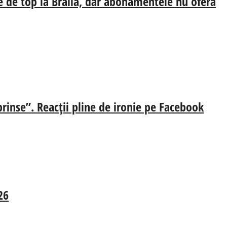
e de top la Brăila, dar abonamentele nu oferă
prinse”. Reacții pline de ironie pe Facebook
26