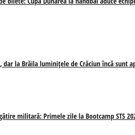
 de bilete: Cupa Dunărea la handbal aduce echip
 dar la Brăila luminițele de Crăciun încă sunt a
egătire militară: Primele zile la Bootcamp STS 20