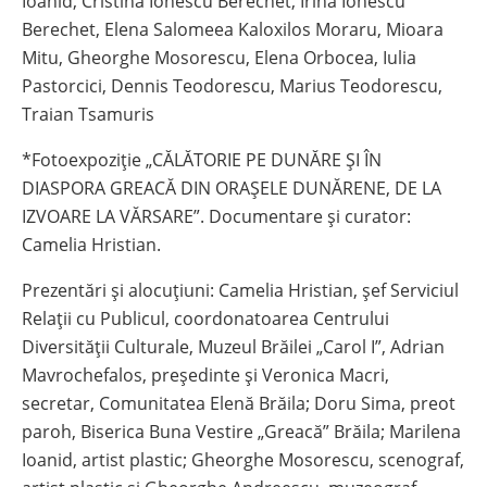
Ioanid, Cristina Ionescu Berechet, Irina Ionescu
Berechet, Elena Salomeea Kaloxilos Moraru, Mioara
Mitu, Gheorghe Mosorescu, Elena Orbocea, Iulia
Pastorcici, Dennis Teodorescu, Marius Teodorescu,
Traian Tsamuris
*Fotoexpoziție „CĂLĂTORIE PE DUNĂRE ȘI ÎN
DIASPORA GREACĂ DIN ORAȘELE DUNĂRENE, DE LA
IZVOARE LA VĂRSARE”. Documentare și curator:
Camelia Hristian.
Prezentări și alocuțiuni: Camelia Hristian, şef Serviciul
Relaţii cu Publicul, coordonatoarea Centrului
Diversității Culturale, Muzeul Brăilei „Carol I”, Adrian
Mavrochefalos, preşedinte și Veronica Macri,
secretar, Comunitatea Elenă Brăila; Doru Sima, preot
paroh, Biserica Buna Vestire „Greacă” Brăila; Marilena
Ioanid, artist plastic; Gheorghe Mosorescu, scenograf,