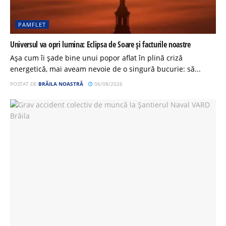
PAMFLET
Universul va opri lumina: Eclipsa de Soare și facturile noastre
Așa cum îi șade bine unui popor aflat în plină criză
energetică, mai aveam nevoie de o singură bucurie: să...
POSTAT DE
BRĂILA NOASTRĂ
06/08/2026