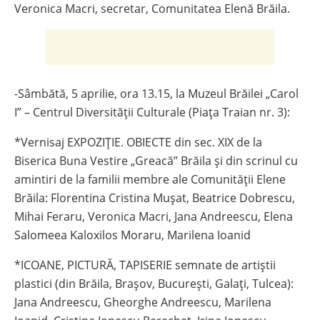
Veronica Macri, secretar, Comunitatea Elenă Brăila.
-Sâmbătă, 5 aprilie, ora 13.15, la Muzeul Brăilei „Carol
I” – Centrul Diversităţii Culturale (Piața Traian nr. 3):
*Vernisaj EXPOZIȚIE. OBIECTE din sec. XIX de la
Biserica Buna Vestire „Greacă” Brăila și din scrinul cu
amintiri de la familii membre ale Comunității Elene
Brăila: Florentina Cristina Mușat, Beatrice Dobrescu,
Mihai Feraru, Veronica Macri, Jana Andreescu, Elena
Salomeea Kaloxilos Moraru, Marilena Ioanid
*ICOANE, PICTURĂ, TAPISERIE semnate de artiştii
plastici (din Brăila, Brașov, București, Galați, Tulcea):
Jana Andreescu, Gheorghe Andreescu, Marilena