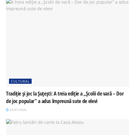
CULTURAL
Tradiție și joc la Șuțești: A treia ediție a „Școlii de vară – Dor
de joc popular” a adus împreună sute de elevi
22/07/2026