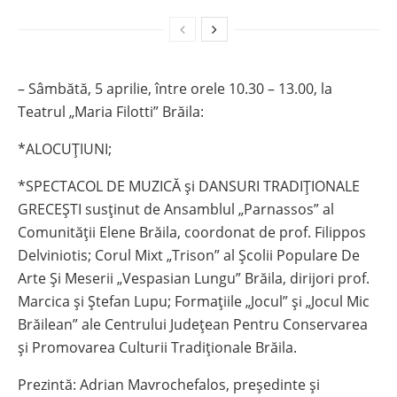
– Sâmbătă, 5 aprilie, între orele 10.30 – 13.00, la
Teatrul „Maria Filotti” Brăila:
*ALOCUȚIUNI;
*SPECTACOL DE MUZICĂ şi DANSURI TRADIŢIONALE
GRECEŞTI susţinut de Ansamblul „Parnassos” al
Comunităţii Elene Brăila, coordonat de prof. Filippos
Delviniotis; Corul Mixt „Trison” al Școlii Populare De
Arte Și Meserii „Vespasian Lungu” Brăila, dirijori prof.
Marcica și Ștefan Lupu; Formațiile „Jocul” și „Jocul Mic
Brăilean” ale Centrului Județean Pentru Conservarea
și Promovarea Culturii Tradiționale Brăila.
Prezintă: Adrian Mavrochefalos, preşedinte și