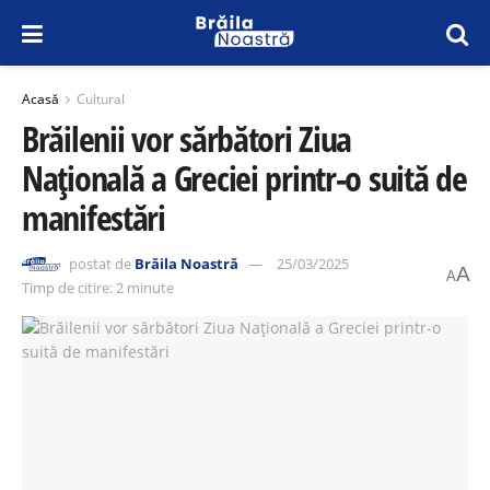
Acasă
Cultural
Brăilenii vor sărbători Ziua
Națională a Greciei printr-o suită de
manifestări
postat de
Brăila Noastră
25/03/2025
A
A
Timp de citire: 2 minute