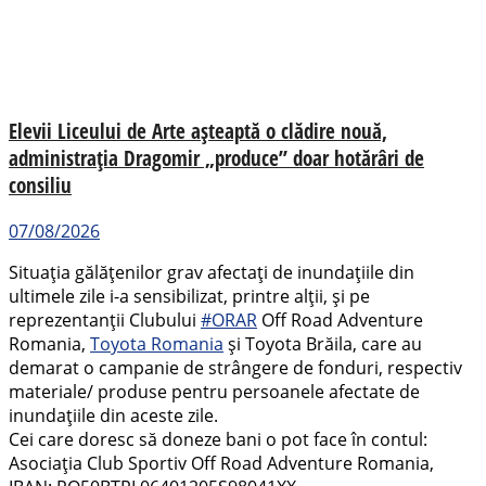
Elevii Liceului de Arte așteaptă o clădire nouă,
administrația Dragomir „produce” doar hotărâri de
consiliu
07/08/2026
Situația gălățenilor grav afectați de inundațiile din
ultimele zile i-a sensibilizat, printre alții, și pe
reprezentanții Clubului
#ORAR
Off Road Adventure
Romania,
Toyota Romania
și Toyota Brăila, care au
demarat o campanie de strângere de fonduri, respectiv
materiale/ produse pentru persoanele afectate de
inundațiile din aceste zile.
Cei care doresc să doneze bani o pot face în contul:
Asociația Club Sportiv Off Road Adventure Romania,