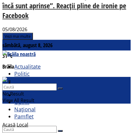
încă sunt aprinse”. Reacții pline de ironie pe
Facebook
05/08/2026
Vezi mai multe
sâmbătă, august 8, 2026
31
°c
Brăila
Actualitate
Politic
Social
Contact
Sport
No Result
Cultural
View All Result
Opinii
Național
Pamflet
Acasă
Local