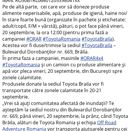
IBAN: RO50BTRL06401205S98041XX
Pe de altă parte, cei care vor să doneze produse
alimente neperisabile, apă, produse de igienă, haine noi/
în stare foarte bună (organizate în pachete și etichetate:
adult/copil, F/M + vârstă), pături, o pot face până vineri,
20 septembrie, la ora 12:00 (pentru prima fază a
campaniei
#ORAR
#ToyotaRomania
#ToyotaBraila
).
Acestea vor fi duse/trimise la sediul
#ToyotaBraila
–
Bulevardul Dorobanților nr. 669, Brăila.
În prima faza a campaniei, masinile
#ORAR4x4
#ToyotaRomania
și un camion cu produse alimentare și
apă vor pleca vineri, 20 septembrie, din București spre
zonele calamitate.
Produsele donate la sediul Toyota Braila vor fi
transportate către zonele calamitate în 20-21
septembrie.
„Vrei să ajuți comunitatea afectată de inundații? Te
așteptăm la sediul nostru din Bulevardul Dorobanților
nr. 669, până vineri, 20 septembrie, la prânz, când Toyota
Brăila, alături de Toyota Romania și echipa
Off Road
Adventure Romania
vor transporta ajutoarele pentru cei