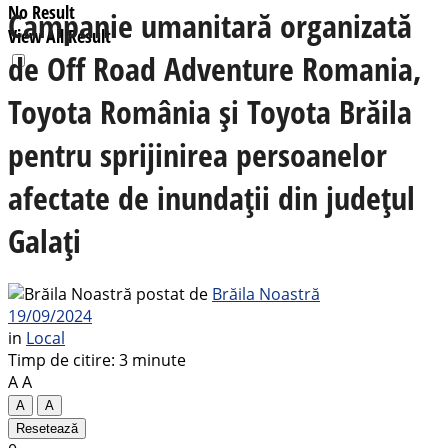
No Result
Campanie umanitară organizată
View All Result
de Off Road Adventure Romania,
Toyota România și Toyota Brăila
pentru sprijinirea persoanelor
afectate de inundații din județul
Galați
postat de
Brăila Noastră
19/09/2024
in
Local
Timp de citire: 3 minute
A
A
A
A
Resetează