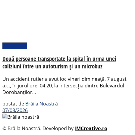
Actualitate
Două persoane transportate la spital în urma unei
coliziuni între un autoturism și un microbuz
Un accident rutier a avut loc vineri dimineață, 7 august
a.c., în jurul orei 04:20, la intersecția dintre Bulevardul
Dorobanților...
postat de
Brăila Noastră
07/08/2026
© Brăila Noastră. Developed by
I
MCreative.ro