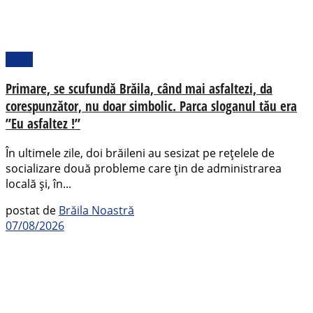
Local
Primare, se scufundă Brăila, când mai asfaltezi, da
corespunzător, nu doar simbolic. Parca sloganul tău era
”Eu asfaltez !”
În ultimele zile, doi brăileni au sesizat pe rețelele de
socializare două probleme care țin de administrarea
locală și, în...
postat de
Brăila Noastră
07/08/2026