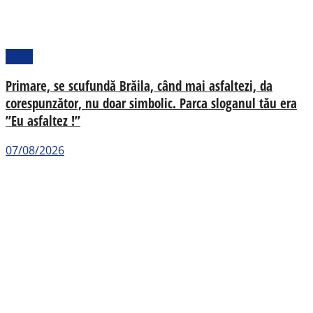
Local
Primare, se scufundă Brăila, când mai asfaltezi, da
corespunzător, nu doar simbolic. Parca sloganul tău era
”Eu asfaltez !”
07/08/2026