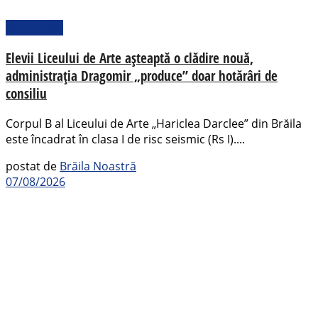
Actualitate
Elevii Liceului de Arte așteaptă o clădire nouă,
administrația Dragomir „produce” doar hotărâri de
consiliu
Corpul B al Liceului de Arte „Hariclea Darclee” din Brăila
este încadrat în clasa I de risc seismic (Rs I)....
postat de
Brăila Noastră
07/08/2026