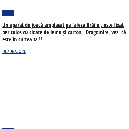
Local
Un aparat de joacă amplasat pe faleza Brăilei, este fixat
periculos cu cioate de lemn și carton, Dragomire, vezi că
este în curtea ta !!
06/08/2026