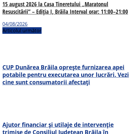
15 august 2026 la Casa Tineretului „Maratonul
Resuscitării” – Ediția I, Brăila Interval orar: 11:00–21:00
04/08/2026
Articolul următor
CUP Dunărea Brăila oprește furnizarea apei
potabile pentru executarea unor lucrări. Vezi
cine sunt consumatorii afectați
Ajutor financiar și utilaje de intervenție
trimise de Consiliul Județean Brăila în