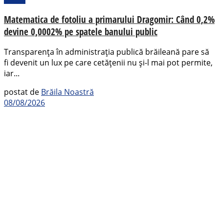
Matematica de fotoliu a primarului Dragomir: Când 0,2%
devine 0,0002% pe spatele banului public
Transparența în administrația publică brăileană pare să
fi devenit un lux pe care cetățenii nu și-l mai pot permite,
iar...
postat de
Brăila Noastră
08/08/2026