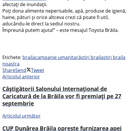
afectați de inundații.
Poți dona alimente neperisabile, apă, produse de igienă,
haine, pături și orice altceva crezi că poate fi util,
aducându-le direct la sediul nostru.
Împreună putem ajuta!” – este mesajul Toyota Brăila.
Etichete:
braila
campanie umanitară
stiri braila
stiri braila
noastra
Share
Send
Tweet
Articolul anterior
Câștigătorii Salonului Internațional de
Caricatură de la Brăila vor fi premiați pe 27
septembrie
Articolul următor
CUP Dunărea Brăila oprește furnizarea apei