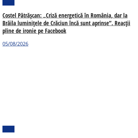
Local
Costel Pătrășcan: „Criză energetică în România, dar la
Brăila luminițele de Crăciun încă sunt aprinse”. Reacții
pline de ironie pe Facebook
05/08/2026
Local