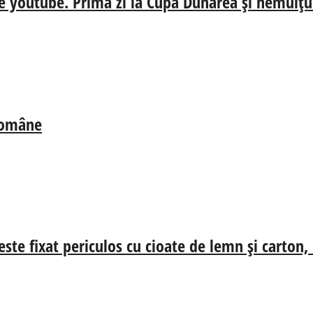
e youtube. Prima zi la Cupa Dunărea și nemulțum
 Române
ste fixat periculos cu cioate de lemn și carton,