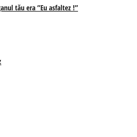
anul tău era ”Eu asfaltez !”
z