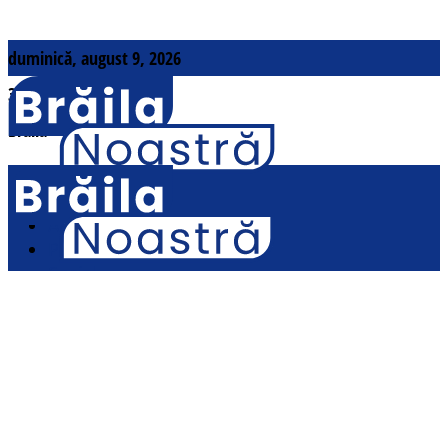
duminică, august 9, 2026
31
°c
Brăila
Contact
Actualitate
Politic
Social
Sport
No Result
Cultural
View All Result
Opinii
Național
Pamflet
Acasă
Tag
fotbal