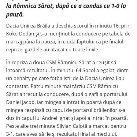
la Râmnicu Sărat, după ce a condus cu 1-0 la
pauză.
Dacia Unirea Brăila a deschis scorul în minutu 16, prin
Koko Dedan și s-a menținut la conducere pe tabela de
marcaj până la pauză, în ciuda faptului că pe finalul
reprizei gazdele au atacat cu toate liniile.
În repriza a doua CSM Râmnicu Sărat a reușit să
întoarcă rezultatul. În minutul 64 Socol a egalat, dintr-
un penalty pe care fotbaliștii de la Dacia Unirea l-au
contestat. Patru minute mai târziu CSM Râmnicu
Sărat a trecut la conducere, după o gafă a portarului
Daniel Jacob, iar mingea a intrat în poartă după ce
mingea respinsă cu capul de portarul brăilenilor s-a
dus în capul lui Andrei Ignat și apoi a intrat în poartă.
Peste alte trei minute Silvian Calotă a marcat pentru
3-1, care avea să fie și rezultatul final al meciului.