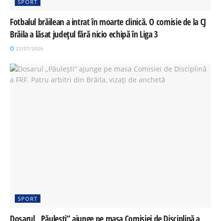
SPORT
Fotbalul brăilean a intrat în moarte clinică. O comisie de la CJ
Brăila a lăsat județul fără nicio echipă în Liga 3
22/07/2026
SPORT
Dosarul „Păulești” ajunge pe masa Comisiei de Disciplină a