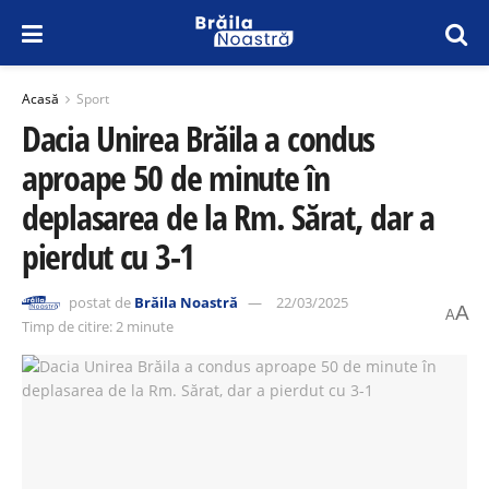
Acasă
Sport
Dacia Unirea Brăila a condus
aproape 50 de minute în
deplasarea de la Rm. Sărat, dar a
pierdut cu 3-1
postat de
Brăila Noastră
22/03/2025
A
A
Timp de citire: 2 minute