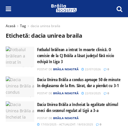
Acasă
Tag
dacia unirea braila
Etichetă:
dacia unirea braila
Fotbalul brăilean a intrat în moarte clinică. O
comisie de la CJ Brăila a lăsat județul fără nicio
echipă în Liga 3
POSTAT DE
BRĂILA NOASTRĂ
22/07/2026
0
Dacia Unirea Brăila a condus aproape 50 de minute
în deplasarea de la Rm. Sărat, dar a pierdut cu 3-1
POSTAT DE
BRĂILA NOASTRĂ
22/03/2025
0
Dacia Unirea Brăila a încheiat la egalitate ultimul
meci din sezonul regulat al Ligii a 3-a
POSTAT DE
BRĂILA NOASTRĂ
17/03/2025 - ACTUALIZAT: 18/03/2025
0