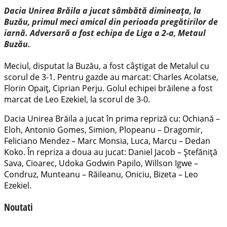
Dacia Unirea Brăila a jucat sâmbătă dimineața, la
Buzău, primul meci amical din perioada pregătirilor de
iarnă. Adversară a fost echipa de Liga a 2-a, Metaul
Buzău.
Meciul, disputat la Buzău, a fost câștigat de Metalul cu
scorul de 3-1. Pentru gazde au marcat: Charles Acolatse,
Florin Opaiț, Ciprian Perju. Golul echipei brăilene a fost
marcat de Leo Ezekiel, la scorul de 3-0.
Dacia Unirea Brăila a jucat în prima repriză cu: Ochiană –
Eloh, Antonio Gomes, Simion, Plopeanu – Dragomir,
Feliciano Mendez – Marc Monsia, Luca, Marcu – Dedan
Koko. În repriza a doua au jucat: Daniel Jacob – Ștefăniță
Sava, Cioarec, Udoka Godwin Papilo, Willson Igwe –
Condruz, Munteanu – Răileanu, Oniciu, Bizeta – Leo
Ezekiel.
Noutati