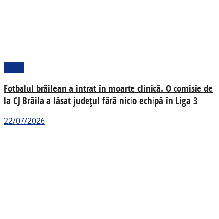
Sport
Fotbalul brăilean a intrat în moarte clinică. O comisie de
la CJ Brăila a lăsat județul fără nicio echipă în Liga 3
22/07/2026