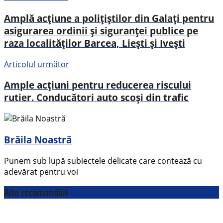
Amplă acțiune a polițiștilor din Galați pentru
asigurarea ordinii și siguranței publice pe
raza localităților Barcea, Liești și Ivești
Articolul următor
Ample acțiuni pentru reducerea riscului
rutier. Conducători auto scoși din trafic
Brăila Noastră
Punem sub lupă subiectele delicate care contează cu
adevărat pentru voi
Alte recomandări