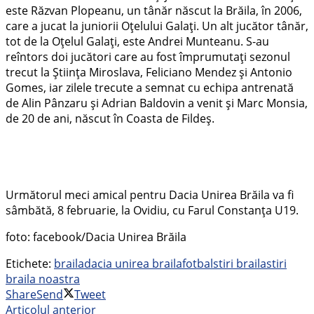
este Răzvan Plopeanu, un tânăr născut la Brăila, în 2006,
care a jucat la juniorii Oțelului Galați. Un alt jucător tânăr,
tot de la Oțelul Galați, este Andrei Munteanu. S-au
reîntors doi jucători care au fost împrumutați sezonul
trecut la Știința Miroslava, Feliciano Mendez și Antonio
Gomes, iar zilele trecute a semnat cu echipa antrenată
de Alin Pânzaru și Adrian Baldovin a venit și Marc Monsia,
de 20 de ani, născut în Coasta de Fildeș.
Următorul meci amical pentru Dacia Unirea Brăila va fi
sâmbătă, 8 februarie, la Ovidiu, cu Farul Constanța U19.
foto: facebook/Dacia Unirea Brăila
Etichete:
braila
dacia unirea braila
fotbal
stiri braila
stiri
braila noastra
Share
Send
Tweet
Articolul anterior