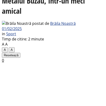
Metalul Buzău, într-un meci
amical
postat de
Brăila Noastră
01/02/2025
in
Sport
Timp de citire: 2 minute
A
A
A
A
Resetează
0