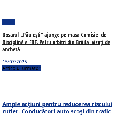
Sport
Dosarul „Păulești” ajunge pe masa Comisiei de
Disciplină a FRF. Patru arbitri din Brăila, vizați de
anchetă
15/07/2026
Articolul următor
Ample acțiuni pentru reducerea riscului
rutier. Conducători auto scoși din trafic