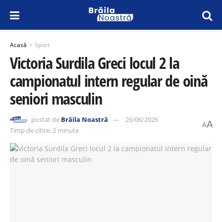
Acasă
Sport
Victoria Surdila Greci locul 2 la
campionatul intern regular de oină
seniori masculin
postat de
Brăila Noastră
26/06/2026
A
A
Timp de citire: 2 minute