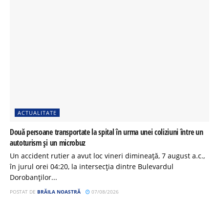
ACTUALITATE
Două persoane transportate la spital în urma unei coliziuni între un
autoturism și un microbuz
Un accident rutier a avut loc vineri dimineață, 7 august a.c.,
în jurul orei 04:20, la intersecția dintre Bulevardul
Dorobanților...
POSTAT DE
BRĂILA NOASTRĂ
07/08/2026