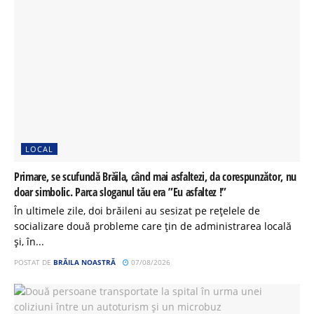
LOCAL
Primare, se scufundă Brăila, când mai asfaltezi, da corespunzător, nu
doar simbolic. Parca sloganul tău era ”Eu asfaltez !”
În ultimele zile, doi brăileni au sesizat pe rețelele de
socializare două probleme care țin de administrarea locală
și, în...
POSTAT DE
BRĂILA NOASTRĂ
07/08/2026