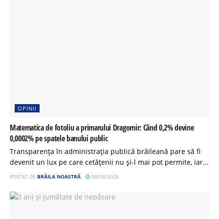
OPINII
Matematica de fotoliu a primarului Dragomir: Când 0,2% devine
0,0002% pe spatele banului public
Transparența în administrația publică brăileană pare să fi
devenit un lux pe care cetățenii nu și-l mai pot permite, iar...
POSTAT DE
BRĂILA NOASTRĂ
08/08/2026