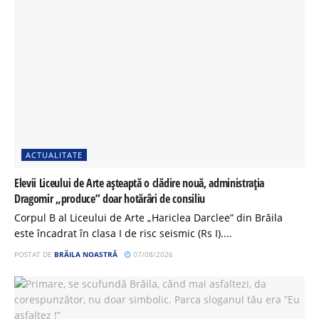
ACTUALITATE
Elevii Liceului de Arte așteaptă o clădire nouă, administrația
Dragomir „produce” doar hotărâri de consiliu
Corpul B al Liceului de Arte „Hariclea Darclee” din Brăila
este încadrat în clasa I de risc seismic (Rs I)....
POSTAT DE
BRĂILA NOASTRĂ
07/08/2026