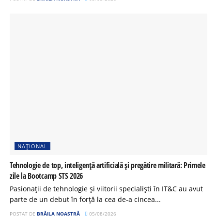
NAȚIONAL
Tehnologie de top, inteligență artificială și pregătire militară: Primele
zile la Bootcamp STS 2026
Pasionații de tehnologie și viitorii specialiști în IT&C au avut
parte de un debut în forță la cea de-a cincea...
POSTAT DE
BRĂILA NOASTRĂ
05/08/2026