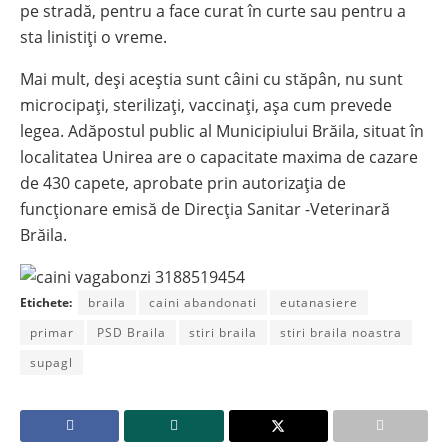
pe stradă, pentru a face curat în curte sau pentru a
sta linistiți o vreme.
Mai mult, deși aceștia sunt câini cu stăpân, nu sunt
microcipați, sterilizați, vaccinați, așa cum prevede
legea. Adăpostul public al Municipiului Brăila, situat în
localitatea Unirea are o capacitate maxima de cazare
de 430 capete, aprobate prin autorizația de
funcționare emisă de Direcția Sanitar -Veterinară
Brăila.
Etichete:
braila
caini abandonati
eutanasiere
primar
PSD Braila
stiri braila
stiri braila noastra
supagl