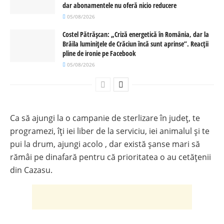
dar abonamentele nu oferă nicio reducere
05/08/2026
Costel Pătrășcan: „Criză energetică în România, dar la
Brăila luminițele de Crăciun încă sunt aprinse”. Reacții
pline de ironie pe Facebook
05/08/2026
Ca să ajungi la o campanie de sterlizare în județ, te
programezi, îți iei liber de la serviciu, iei animalul și te
pui la drum, ajungi acolo , dar există șanse mari să
rămâi pe dinafară pentru că prioritatea o au cetățenii
din Cazasu.