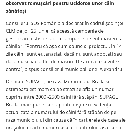
observat remușcări pentru uciderea unor câini
sănătoși.
Consilierul SOS România a declarat în cadrul ședinței
CLM de joi, 25 iunie, că această campanie de
gestionare este de fapt o campanie de eutanasiere a
câinilor. ”Pentru că așa cum spune și proiectul, în 14
zile câinii sunt eutanasiați dacă nu sunt adoptați sau
dacă nu se iau altfel de măsuri. De aceea o să votez
contra”, a spus consilierul municipal Ionel Alexandru.
Din date SUPAGL, pe raza Municipiului Brăila se
estimează estimam că pe străzi se află un numar
cuprins între 2000 -2500 câini fără stăpân. SUPAGL
Brăila, mai spune că nu poate deține o evidență
actualizată a numărului de câini fără stăpân de pe
raza municipiului din cauza că în cartierele de case ale
orașului o parte numeroasă a locuitorilor lasă câinii