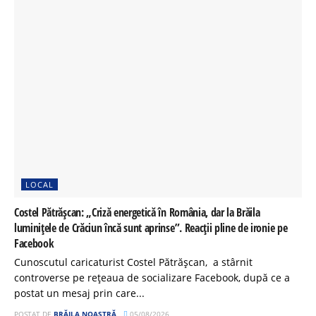
LOCAL
Costel Pătrășcan: „Criză energetică în România, dar la Brăila
luminițele de Crăciun încă sunt aprinse”. Reacții pline de ironie pe
Facebook
Cunoscutul caricaturist Costel Pătrășcan, a stârnit
controverse pe rețeaua de socializare Facebook, după ce a
postat un mesaj prin care...
POSTAT DE
BRĂILA NOASTRĂ
05/08/2026