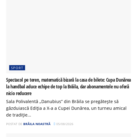
SPORT
Spectacol pe teren, matematică bizară la casa de bilete: Cupa Dunărea
la handbal aduce echipe de top la Brăila, dar abonamentele nu oferă
nicio reducere
Sala Polivalentă „Danubius” din Brăila se pregătește să
găzduiască Ediția a X-a a Cupei Dunărea, un turneu amical
de tradiție...
POSTAT DE
BRĂILA NOASTRĂ
05/08/2026