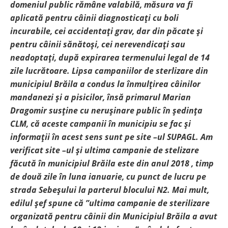
domeniul public rămâne valabilă, măsura va fi
aplicată pentru câinii diagnosticați cu boli
incurabile, cei accidentați grav, dar din păcate și
pentru câinii sănătoși, cei nerevendicați sau
neadoptați, după expirarea termenului legal de 14
zile lucrătoare. Lipsa campaniilor de sterlizare din
municipiul Brăila a condus la înmulțirea câinilor
mandanezi și a pisicilor, însă primarul Marian
Dragomir susține cu nerușinare public în ședința
CLM, că aceste campanii în municipiu se fac și
informații în acest sens sunt pe site –ul SUPAGL. Am
verificat site –ul și ultima campanie de stelizare
făcută în municipiul Brăila este din anul 2018 , timp
de două zile în luna ianuarie, cu punct de lucru pe
strada Sebeșului la parterul blocului N2. Mai mult,
edilul șef spune că ”ultima campanie de sterilizare
organizată pentru câinii din Municipiul Brăila a avut