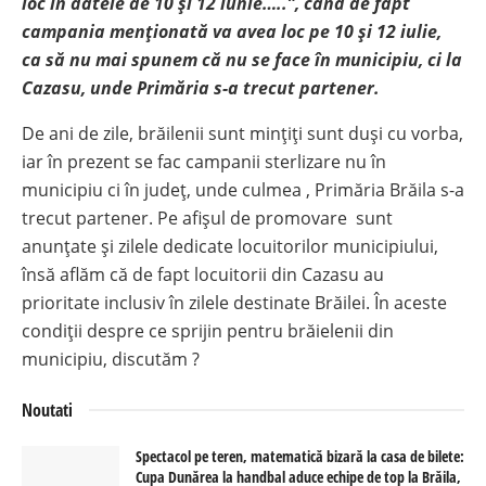
loc în datele de 10 și 12 iunie…..”, când de fapt
campania menționată va avea loc pe 10 și 12 iulie,
ca să nu mai spunem că nu se face în municipiu, ci la
Cazasu, unde Primăria s-a trecut partener.
De ani de zile, brăilenii sunt mințiți sunt duși cu vorba,
iar în prezent se fac campanii sterlizare nu în
municipiu ci în județ, unde culmea , Primăria Brăila s-a
trecut partener. Pe afișul de promovare sunt
anunțate și zilele dedicate locuitorilor municipiului,
însă aflăm că de fapt locuitorii din Cazasu au
prioritate inclusiv în zilele destinate Brăilei. În aceste
condiții despre ce sprijin pentru brăielenii din
municipiu, discutăm ?
Noutati
Spectacol pe teren, matematică bizară la casa de bilete:
Cupa Dunărea la handbal aduce echipe de top la Brăila,