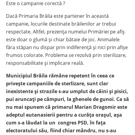
Este o campanie corectă ?
Dacă Primaria Brăila este partener în această
campanie, locurile destinate brăilenilor ar trebui
respectate. Altfel, prezența numelui Primăriei pe afiș
este doar o glumă și chiar bătaie de joc. Animalele
făra stăpan nu dispar prin indiferență și nici prin afișe
frumos colorate. Problema se rezolvă prin sterilizare,
responsabilitate și implicare reală.
Municipiul Brăila rămâne repetent în ceea ce
privește campaniile de sterlizare, sunt clar
inexistente și strazile s-au umplut de câini și pisici,
pui aruncați pe câmpuri, la ghenele de gunoi. Ca să
nu mai spunem că primarul Marian Dragomir este
adeptul eutanasierii pentru a curăța orașul, așa
cum s-a lăudat la un congres PSD, în fața
electoratului său, fiind chiar mândru, nu s-au