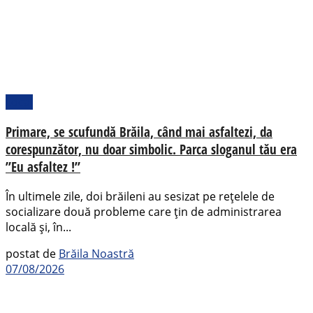
Local
Primare, se scufundă Brăila, când mai asfaltezi, da
corespunzător, nu doar simbolic. Parca sloganul tău era
”Eu asfaltez !”
În ultimele zile, doi brăileni au sesizat pe rețelele de
socializare două probleme care țin de administrarea
locală și, în...
postat de
Brăila Noastră
07/08/2026