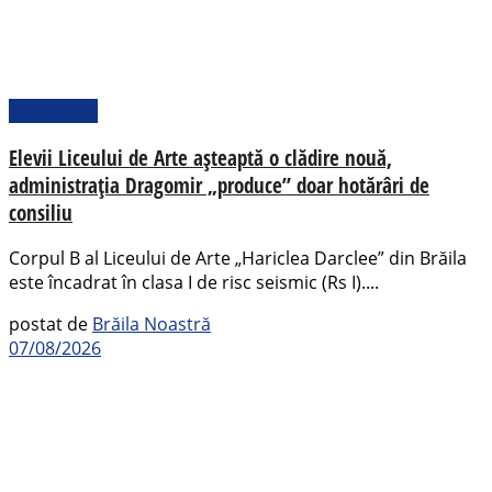
Actualitate
Elevii Liceului de Arte așteaptă o clădire nouă,
administrația Dragomir „produce” doar hotărâri de
consiliu
Corpul B al Liceului de Arte „Hariclea Darclee” din Brăila
este încadrat în clasa I de risc seismic (Rs I)....
postat de
Brăila Noastră
07/08/2026