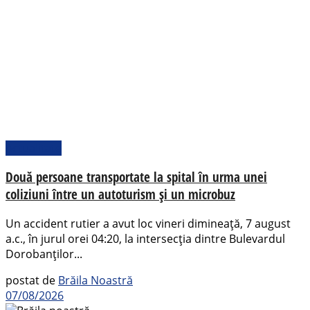
Actualitate
Două persoane transportate la spital în urma unei
coliziuni între un autoturism și un microbuz
Un accident rutier a avut loc vineri dimineață, 7 august
a.c., în jurul orei 04:20, la intersecția dintre Bulevardul
Dorobanților...
postat de
Brăila Noastră
07/08/2026