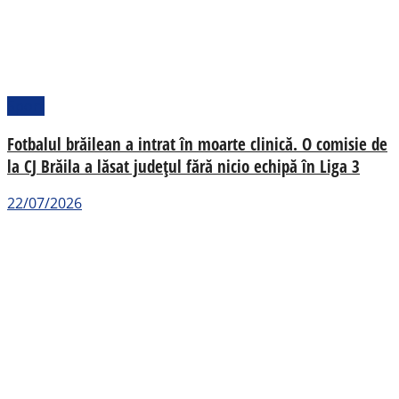
Sport
Fotbalul brăilean a intrat în moarte clinică. O comisie de
la CJ Brăila a lăsat județul fără nicio echipă în Liga 3
22/07/2026