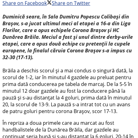
Share on Facebook
Share on Twitter
Duminică seara, în Sala Dumitru Popescu Colibași din
Brașov, s-a jucat ultimul meci al etapei a 16-a din Liga
Florilor, care a opus echipele Corona Brașov și HC
Dunărea Brăila. Meciul a fost și unul dintre derby-urile
etapei, care a opus două echipe cu pretenții la cupele
europene, la finalul căruia Corona Brașov s-a impus cu
32-30 (17-13).
Brăila a deschis scorul și a mai condus o singură dată, la
scorul de 1-2, iar în minutul 4 gazdele au preluat pentru
prima dată conducerea pe tabela de marcaj. De la 5-5 în
minutul 12 doar gazdele au fost la conducere până la
pauză și s-au distanțat la 4 goluri, prima dată în minutul
20, la scorul de 13-9. La pauză s-a intrat tot cu un avans
de patru goluri pentru corona Brașov, scor 17-13.
În repriza a doua primele care au marcat au fost
handbalistele de la Dunărea Brăila, dar gazdele au
continuat seria bună și s-au distanțat la 6 goluri, 20-14 în