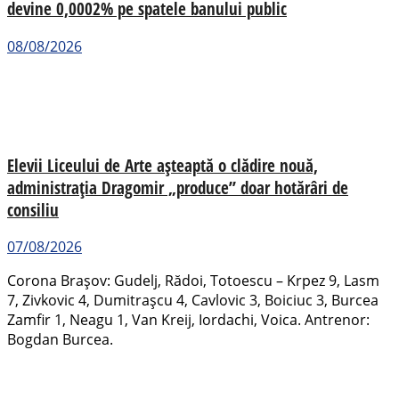
devine 0,0002% pe spatele banului public
08/08/2026
Elevii Liceului de Arte așteaptă o clădire nouă,
administrația Dragomir „produce” doar hotărâri de
consiliu
07/08/2026
Corona Brașov: Gudelj, Rădoi, Totoescu – Krpez 9, Lasm
7, Zivkovic 4, Dumitrașcu 4, Cavlovic 3, Boiciuc 3, Burcea
Zamfir 1, Neagu 1, Van Kreij, Iordachi, Voica. Antrenor:
Bogdan Burcea.