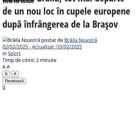
View All Result
de un nou loc în cupele europene
după înfrângerea de la Brașov
postat de
Brăila Noastră
02/02/2025 - Actualizat: 03/02/2025
in
Sport
Timp de citire: 2 minute
A
A
A
A
Resetează
0