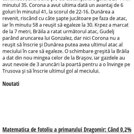
minutul 35. Corona a avut ultima dată un avantaj de 6
goluri în minutul 41, la scorul de 22-16. Dunărea a
revenit, riscând cu câte șapte jucătoare pe faza de atac,
iar în minutu 58 a reușit să egaleze la 30. Krpez a marcat
de la 7 metri, Brăila a ratat următorul atac, Gudelj
parând aruncarea lui Gonzalez, dar nici Corona nu a
reușit să înscrie și Dunărea putea avea ultimul atac al
meciului în care să egaleze. O schimbare greșită la Brăila
a dat din nou mingea celor de la Brașov, iar gazdele au
avut nevoie de 3 aruncări la poartă pentru a o învinge pe
Trusova și să înscrie ultimul gol al meciului.
Noutati
Matematica de fotoliu a primarului Dragomir: Când 0,2%