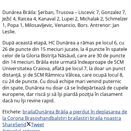
Dunărea Brăila: Șerban, Trusova – Liscevic 7, Gonzalez 7,
Ježić 4, Raicea 4, Kanaval 2, Lupei 2, Michalak 2, Schmelzer
1, Popa 1, Milosavljevic, Venancio, Bors. Antrenor: Jan
Leslie.
După această etapă, HC Dunărea a rămas pe locul 6, cu
26 de puncte din 15 meciuri jucate, la 4 puncte în spatele
celor de la Gloria Bistrița Năsăud, care are 30 de puncte
din 14 meciuri. Brăila este urmată îndeaproape de SCM
Universitatea Craiova, aflată pe locul 7, la doar un punct
distanță, și de SCM Râmnicu Vâlcea, care ocupă locul 8,
cu 24 de puncte. Cu două echipe mari venind puternic
din spate, Dunărea nu doar că se îndepărtează de cupele
europene, dar riscă și să își piardă poziția în clasament
dacă nu își revine rapid.
Etichete:
braila
Dunărea Brăila a pierdut în deplasarea de
la Corona Brașov
handbal
stiri braila
stiri braila noastra
Share
Send
Tweet