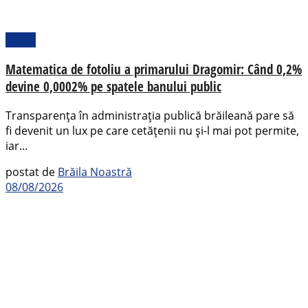
Opinii
Matematica de fotoliu a primarului Dragomir: Când 0,2%
devine 0,0002% pe spatele banului public
Transparența în administrația publică brăileană pare să
fi devenit un lux pe care cetățenii nu și-l mai pot permite,
iar...
postat de
Brăila Noastră
08/08/2026