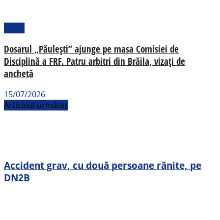
Sport
Dosarul „Păulești” ajunge pe masa Comisiei de
Disciplină a FRF. Patru arbitri din Brăila, vizați de
anchetă
15/07/2026
Articolul următor
Accident grav, cu două persoane rănite, pe
DN2B