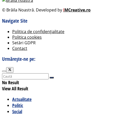
© Brăila Noastră. Developed by
I
MCreative.ro
Navigate Site
Politica de confidențialitate
Politica cookies
Setări GDPR
Contact
Urmărește-ne pe:
No Result
View All Result
Actualitate
Politic
Social