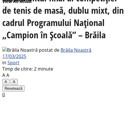
View All Result
de tenis de masă, dublu mixt, din
cadrul Programului Național
„Campion în Școală” – Brăila
postat de
Brăila Noastră
17/03/2025
in
Sport
Timp de citire: 2 minute
A
A
A
A
Resetează
0