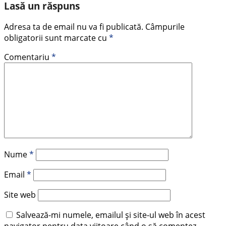
Lasă un răspuns
Adresa ta de email nu va fi publicată.
Câmpurile
obligatorii sunt marcate cu
*
Comentariu
*
Nume
*
Email
*
Site web
Salvează-mi numele, emailul și site-ul web în acest