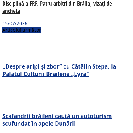
Disciplină a FRF. Patru arbitri din Brăila, vizați de
anchetă
15/07/2026
Articolul următor
„Despre aripi și zbor” cu Cătălin Stepa, la
Palatul Culturii Brăilene „Lyra"
Scafandrii brăileni caută un autoturism
scufundat în apele Dunării