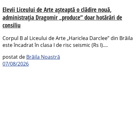
Elevii Liceului de Arte așteaptă o clădire nouă,
administrația Dragomir „produce” doar hotărâri de
consiliu
Corpul B al Liceului de Arte „Hariclea Darclee” din Brăila
este încadrat în clasa I de risc seismic (Rs I)....
postat de
Brăila Noastră
07/08/2026