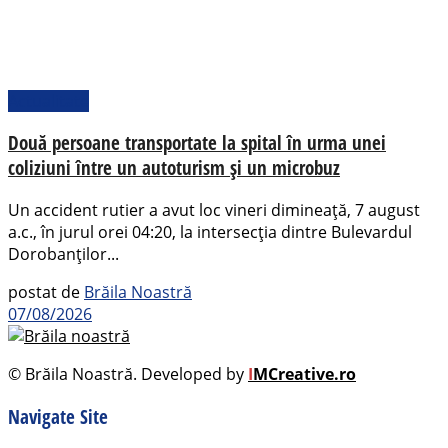
Actualitate
Două persoane transportate la spital în urma unei
coliziuni între un autoturism și un microbuz
Un accident rutier a avut loc vineri dimineață, 7 august
a.c., în jurul orei 04:20, la intersecția dintre Bulevardul
Dorobanților...
postat de
Brăila Noastră
07/08/2026
© Brăila Noastră. Developed by
I
MCreative.ro
Navigate Site