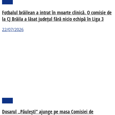
Sport
Fotbalul brăilean a intrat în moarte clinică. O comisie de
la CJ Brăila a lăsat județul fără nicio echipă în Liga 3
22/07/2026
Sport
Dosarul „Păulești” ajunge pe masa Comisiei de