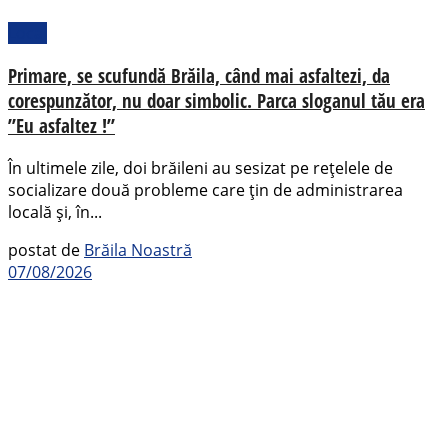
Local
Primare, se scufundă Brăila, când mai asfaltezi, da
corespunzător, nu doar simbolic. Parca sloganul tău era
”Eu asfaltez !”
În ultimele zile, doi brăileni au sesizat pe rețelele de
socializare două probleme care țin de administrarea
locală și, în...
postat de
Brăila Noastră
07/08/2026