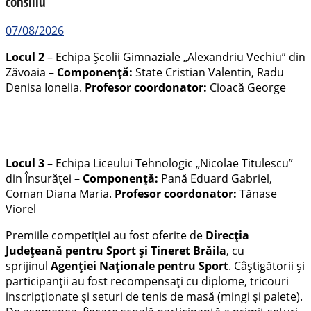
consiliu
07/08/2026
Locul 2
– Echipa Școlii Gimnaziale „Alexandriu Vechiu” din
Zăvoaia –
Componență:
State Cristian Valentin, Radu
Denisa Ionelia.
Profesor coordonator:
Cioacă George
Locul 3
– Echipa Liceului Tehnologic „Nicolae Titulescu”
din Însurăței –
Componență:
Pană Eduard Gabriel,
Coman Diana Maria.
Profesor coordonator:
Tănase
Viorel
Premiile competiției au fost oferite de
Direcția
Județeană pentru Sport și Tineret Brăila
, cu
sprijinul
Agenției Naționale pentru Sport
. Câștigătorii și
participanții au fost recompensați cu diplome, tricouri
inscripționate și seturi de tenis de masă (mingi și palete).