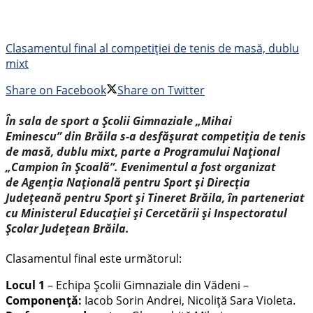
Clasamentul final al competiției de tenis de masă, dublu
mixt
Share on Facebook
Share on Twitter
În sala de sport a Școlii Gimnaziale „Mihai
Eminescu” din Brăila s-a desfășurat competiția de tenis
de masă, dublu mixt, parte a Programului Național
„Campion în Școală”. Evenimentul a fost organizat
de Agenția Națională pentru Sport și Direcția
Județeană pentru Sport și Tineret Brăila, în parteneriat
cu Ministerul Educației și Cercetării și Inspectoratul
Școlar Județean Brăila.
Clasamentul final este următorul:
Locul 1
– Echipa Școlii Gimnaziale din Vădeni –
Componență:
Iacob Sorin Andrei, Nicoliță Sara Violeta.