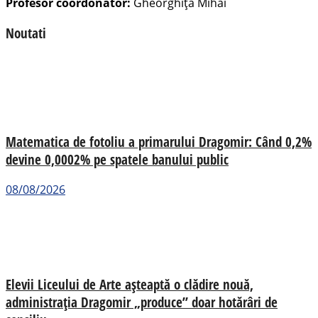
Profesor coordonator:
Gheorghiță Mihai
Noutati
Matematica de fotoliu a primarului Dragomir: Când 0,2%
devine 0,0002% pe spatele banului public
08/08/2026
Elevii Liceului de Arte așteaptă o clădire nouă,
administrația Dragomir „produce” doar hotărâri de