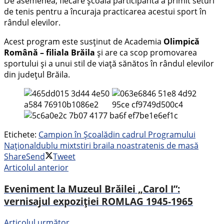
De asemenea, fiecare școală participantă a primit seturi
de tenis pentru a încuraja practicarea acestui sport în
rândul elevilor.
Acest program este susținut de Academia
Olimpică
Română – filiala Brăila
și are ca scop promovarea
sportului și a unui stil de viață sănătos în rândul elevilor
din județul Brăila.
Etichete:
Campion în Școală
din cadrul Programului
Național
dublu mixt
stiri braila noastra
tenis de masă
Share
Send
Tweet
Articolul anterior
Eveniment la Muzeul Brăilei „Carol I”:
vernisajul expoziției ROMLAG 1945-1965
Articolul următor