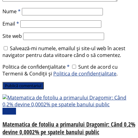
Nume
*
Email
*
Site web
Salvează-mi numele, emailul și site-ul web în acest
navigator pentru data viitoare când o să comentez.
Politica de confidențialitate
*
Sunt de acord cu
Termenii & Condiții și
Politica de confidențialitate
.
Opinii
Matematica de fotoliu a primarului Dragomir: Când 0,2%
devine 0,0002% pe spatele banului public