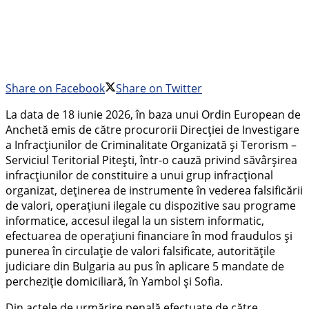
Share on Facebook
Share on Twitter
La data de 18 iunie 2026, în baza unui Ordin European de
Anchetă emis de către procurorii Direcției de Investigare
a Infracțiunilor de Criminalitate Organizată și Terorism –
Serviciul Teritorial Pitești, într-o cauză privind săvârșirea
infracțiunilor de constituire a unui grup infracțional
organizat, deținerea de instrumente în vederea falsificării
de valori, operațiuni ilegale cu dispozitive sau programe
informatice, accesul ilegal la un sistem informatic,
efectuarea de operațiuni financiare în mod fraudulos și
punerea în circulație de valori falsificate, autoritățile
judiciare din Bulgaria au pus în aplicare 5 mandate de
percheziție domiciliară, în Yambol și Sofia.
Din actele de urmărire penală efectuate de către