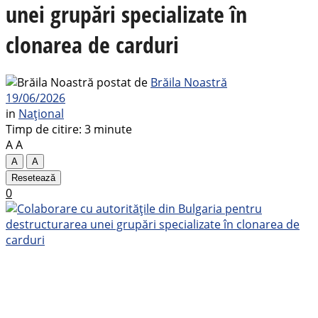
unei grupări specializate în
clonarea de carduri
postat de
Brăila Noastră
19/06/2026
in
Național
Timp de citire: 3 minute
A
A
A
A
Resetează
0