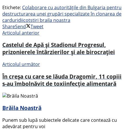
Etichete:
Colaborare cu autoritățile din Bulgaria pentru
destructurarea unei grupări specializate în clonarea de
carduri
diicot
stiri braila noastra
Share
Send
Tweet
Articolul anterior
Castelul de Apă și Stadionul Progresul,
prizonierele întârzierilor și ale birocrației
Articolul următor
În creșa cu care se lăuda Dragomir, 11 copiii
s-au îmbolnăvit de toxiinfecție alimentară
Brăila Noastră
Punem sub lupă subiectele delicate care contează cu
adevărat pentru voi