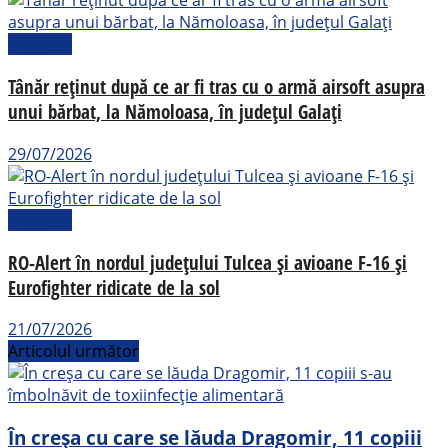
Național
Tânăr reținut după ce ar fi tras cu o armă airsoft asupra
unui bărbat, la Nămoloasa, în județul Galați
29/07/2026
Național
RO-Alert în nordul județului Tulcea și avioane F-16 și
Eurofighter ridicate de la sol
21/07/2026
Articolul următor
În creșa cu care se lăuda Dragomir, 11 copiii