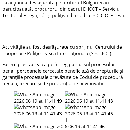
La acțiunea desfășurată pe teritoriul Bulgariei au
participat atât procurorul din cadrul DIICOT – Serviciul
Teritorial Pitești, cât și polițiști din cadrul B.C.C.O. Pitești.
Activitățile au fost desfășurate cu sprijinul Centrului de
Cooperare Polițienească Internațională (S.E.L.E.C.).
Facem precizarea că pe întreg parcursul procesului
penal, persoanele cercetate beneficiază de drepturile și
garanțiile procesuale prevăzute de Codul de procedură
penală, precum și de prezumția de nevinovăție.