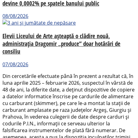
devine 0,0002% pe spatele banului public
08/08/2026
Elevii Liceului de Arte așteaptă o clădire nouă,
administrația Dragomir „produce” doar hotărâri de
consiliu
07/08/2026
Din cercetările efectuate până în prezent a rezultat că, în
luna aprilie 2025 – februarie 2026, suspectul în vârstă de
48 de ani, la diferite date, a deținut dispozitive de copiere
a datelor informatice înscrise pe cardurile de alimentare
cu carburant (skimmer), pe care le-a montat la stații de
carburant amplasate pe raza județelor Argeș, Giurgiu și
Prahova, în vederea culegerii de date despre carduri şi
codurile P.I.N., informații ce serveau ulterior la
falsificarea instrumentelor de plată fără numerar. De
asemenea, acesta a pus la dispoziția inculpaților trimiși