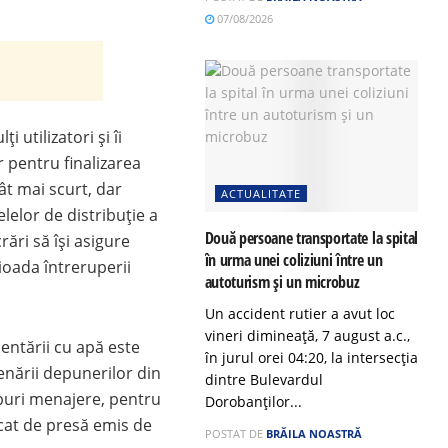
07/08/2026
 utilizatori și îi
 pentru finalizarea
cât mai scurt, dar
ACTUALITATE
lelor de distribuție a
Două persoane transportate la spital
rări să își asigure
în urma unei coliziuni între un
oada întreruperii
autoturism și un microbuz
Un accident rutier a avut loc
vineri dimineață, 7 august a.c.,
entării cu apă este
în jurul orei 04:20, la intersecția
enării depunerilor din
dintre Bulevardul
uri menajere, pentru
Dorobanților...
icat de presă emis de
POSTAT DE
BRĂILA NOASTRĂ