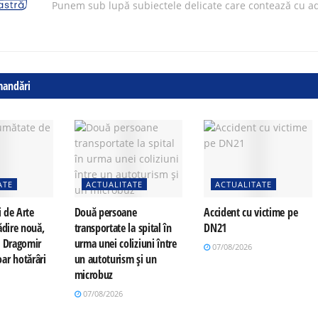
Punem sub lupă subiectele delicate care contează cu ad
mandări
ATE
ACTUALITATE
ACTUALITATE
i de Arte
Două persoane
Accident cu victime pe
ădire nouă,
transportate la spital în
DN21
a Dragomir
urma unei coliziuni între
07/08/2026
ar hotărâri
un autoturism și un
microbuz
07/08/2026