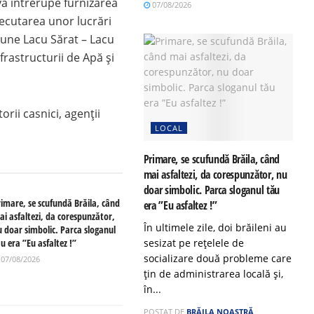
va întrerupe furnizarea
07/08/2026
xecutarea unor lucrări
iune Lacu Sărat – Lacu
frastructurii de Apă și
torii casnici, agenții
LOCAL
rat.
Primare, se scufundă Brăila, când
mai asfaltezi, da corespunzător, nu
doar simbolic. Parca sloganul tău
rimare, se scufundă Brăila, când
era ”Eu asfaltez !”
ai asfaltezi, da corespunzător,
În ultimele zile, doi brăileni au
u doar simbolic. Parca sloganul
u era ”Eu asfaltez !”
sesizat pe rețelele de
socializare două probleme care
07/08/2026
țin de administrarea locală și,
în...
POSTAT DE
BRĂILA NOASTRĂ