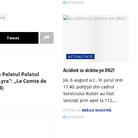
07/08/2026
tra
Tweet
ACTUALITATE
Accident cu victime pe DN21
a Palatul Palatul
Joi, 6 august a.c., în jurul orei
„Lyra”: „Le Comte de
17:40, polițiști din cadrul
4)
Serviciului Rutier au fost
sesizați prin apel la 112,...
POSTAT DE
BRĂILA NOASTRĂ
07/08/2026