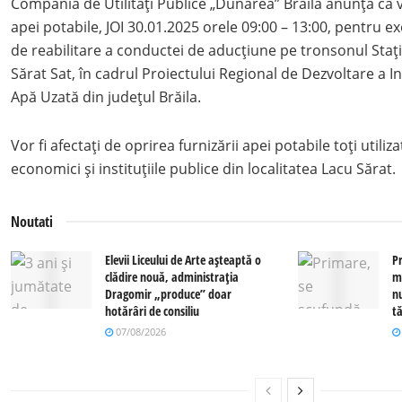
Compania de Utilități Publice „Dunărea” Brăila anunță că 
apei potabile, JOI 30.01.2025 orele 09:00 – 13:00, pentru e
de reabilitare a conductei de aducțiune pe tronsonul Staț
Sărat Sat, în cadrul Proiectului Regional de Dezvoltare a In
Apă Uzată din județul Brăila.
Vor fi afectați de oprirea furnizării apei potabile toți utiliza
economici și instituțiile publice din localitatea Lacu Să
Noutati
Elevii Liceului de Arte așteaptă o
P
clădire nouă, administrația
m
Dragomir „produce” doar
n
hotărâri de consiliu
tă
07/08/2026