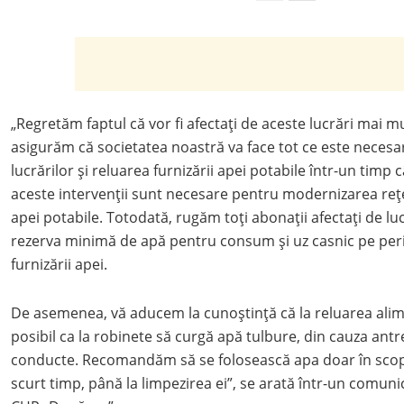
„Regretăm faptul că vor fi afectați de aceste lucrări mai mulți
asigurăm că societatea noastră va face tot ce este necesar
lucrărilor și reluarea furnizării apei potabile într-un timp 
aceste intervenții sunt necesare pentru modernizarea rețe
apei potabile. Totodată, rugăm toți abonații afectați de luc
rezerva minimă de apă pentru consum și uz casnic pe peri
furnizării apei.
De asemenea, vă aducem la cunoștință că la reluarea alim
posibil ca la robinete să curgă apă tulbure, din cauza antr
conducte. Recomandăm să se folosească apa doar în scop
scurt timp, până la limpezirea ei”, se arată într-un comun