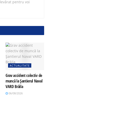
evărat pentru voi
ACTUALITATE
Grav accident colectiv de
muncă la Șantierul Naval
VARD Brăila
06/08/2026