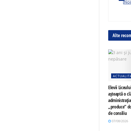
Alte reco
ACTUALIT
Elevii Liceulu
așteaptă o cl
administrați
„produce” do
de consiliu
07/08/2026