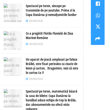
Spectacol pe teren, sincope pe
transmisie de pe youtube. Prima zi la
Cupa Dunărea și nemulțumirile fanilor
06/08/2026
Ce a pregătit Flotila Fluvială de Ziua
Marinei Române
06/08/2026
Un aparat de joacă amplasat pe faleza
Brăilei, este fixat periculos cu cioate de
lemn și carton, Dragomire, vezi că este
în curtea ta !!
06/08/2026
Spectacol pe teren, matematică bizară
la casa de bilete: Cupa Dunărea la
handbal aduce echipe de top la Brăila,
dar abonamentele nu oferă nicio
reducere