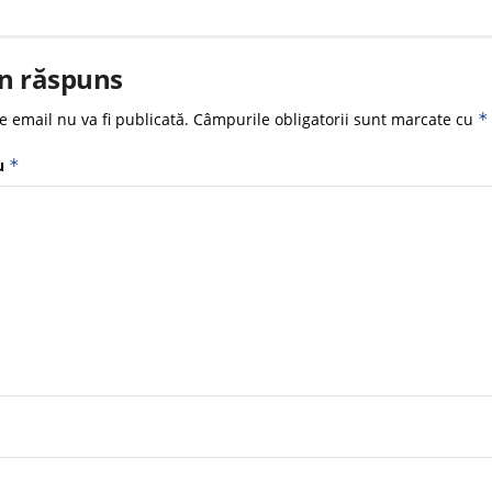
n răspuns
e email nu va fi publicată.
Câmpurile obligatorii sunt marcate cu
*
u
*