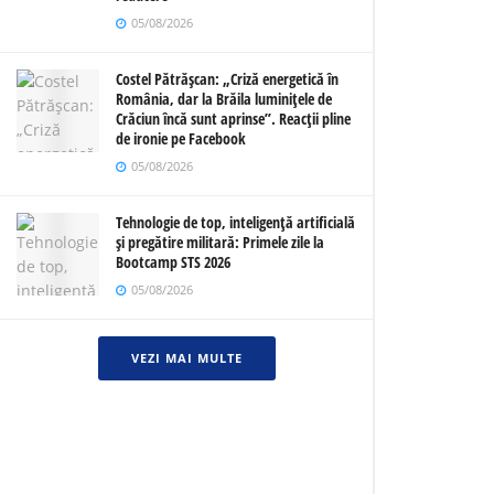
05/08/2026
Costel Pătrășcan: „Criză energetică în
România, dar la Brăila luminițele de
Crăciun încă sunt aprinse”. Reacții pline
de ironie pe Facebook
05/08/2026
Tehnologie de top, inteligență artificială
și pregătire militară: Primele zile la
Bootcamp STS 2026
05/08/2026
VEZI MAI MULTE