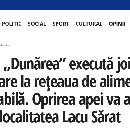
POLITIC
SOCIAL
SPORT
CULTURAL
OPINII
litate
 „Dunărea” execută joi,
rare la rețeaua de alim
bilă. Oprirea apei va af
localitatea Lacu Sărat