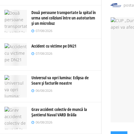
posta
Două persoane transportate la spital în
urma unei coliziuni între un autoturism
și un microbuz
07/08/2026
Accident cu victime pe DN21
07/08/2026
Universul va opri lumina: Eclipsa de
Soare și facturile noastre
06/08/2026
Grav accident colectiv de muncă la
Șantierul Naval VARD Brăila
06/08/2026