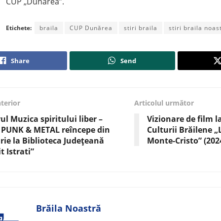
CUP „Dunărea”.
Etichete:
braila
CUP Dunărea
stiri braila
stiri braila noas
Share
Send
nterior
Articolul următor
ul Muzica spiritului liber –
Vizionare de film l
 PUNK & METAL reîncepe din
Culturii Brăilene 
rie la Biblioteca Județeană
Monte-Cristo” (202
t Istrati”
Brăila Noastră