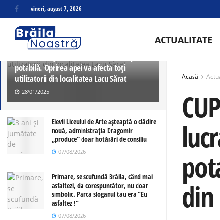
vineri, august 7, 2026
ULTIMELE
TRENDING
ACTUALITATE
CUP „Dunărea” execută joi, 30 ianuarie, o
lucrare la rețeaua de alimentare cu apă
potabilă. Oprirea apei va afecta toți
Acasă
Actua
utilizatorii din localitatea Lacu Sărat
28/01/2025
CUP
Elevii Liceului de Arte așteaptă o clădire
luc
nouă, administrația Dragomir
„produce” doar hotărâri de consiliu
07/08/2026
pota
Primare, se scufundă Brăila, când mai
din 
asfaltezi, da corespunzător, nu doar
simbolic. Parca sloganul tău era ”Eu
asfaltez !”
07/08/2026