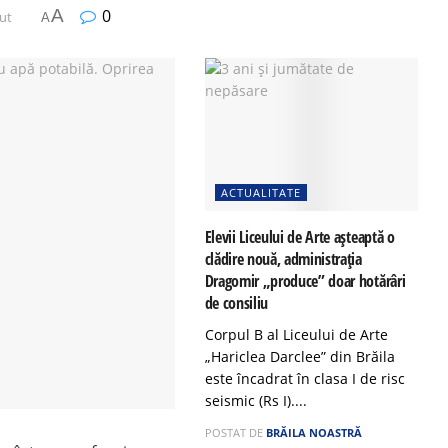
A
0
nut
A
ACTUALITATE
Elevii Liceului de Arte așteaptă o
clădire nouă, administrația
Dragomir „produce” doar hotărâri
de consiliu
Corpul B al Liceului de Arte
„Hariclea Darclee” din Brăila
este încadrat în clasa I de risc
seismic (Rs I)....
POSTAT DE
BRĂILA NOASTRĂ