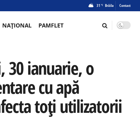
31
Brăila
Contact
°C
NAȚIONAL
PAMFLET
 30 ianuarie, o
entare cu apă
ecta toți utilizatorii