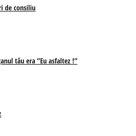
i de consiliu
anul tău era ”Eu asfaltez !”
z