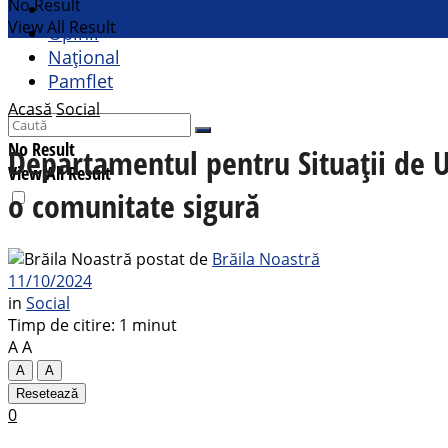
No Result
Cultural
View All Result
Opinii
Național
Pamflet
Acasă
Social
No Result
Departamentul pentru Situații de U
View All Result
o comunitate sigură
postat de
Brăila Noastră
11/10/2024
in
Social
Timp de citire: 1 minut
A
A
A
A
Resetează
0