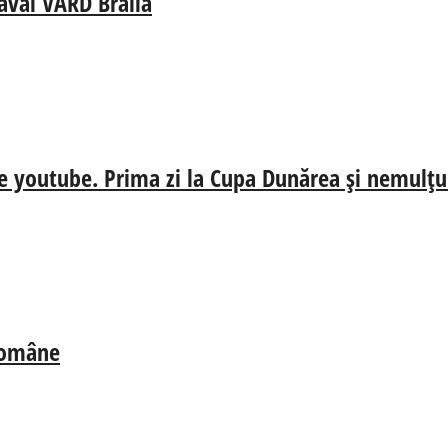
aval VARD Brăila
e youtube. Prima zi la Cupa Dunărea și nemulțum
 Române