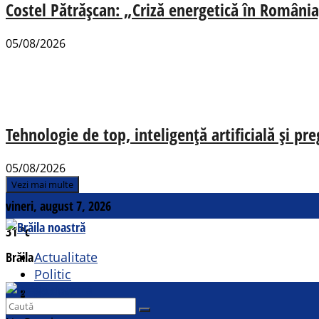
Costel Pătrășcan: „Criză energetică în România,
05/08/2026
Tehnologie de top, inteligență artificială și pr
05/08/2026
Vezi mai multe
vineri, august 7, 2026
31
°c
Brăila
Actualitate
Politic
Social
Contact
Sport