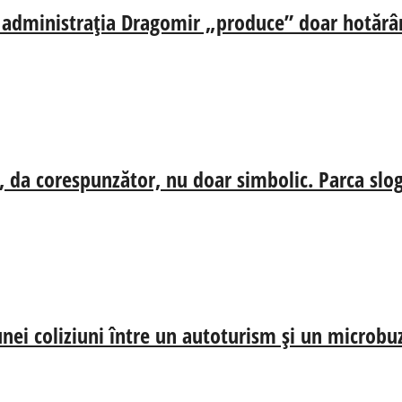
ă, administrația Dragomir „produce” doar hotărâr
, da corespunzător, nu doar simbolic. Parca slog
nei coliziuni între un autoturism și un microbu