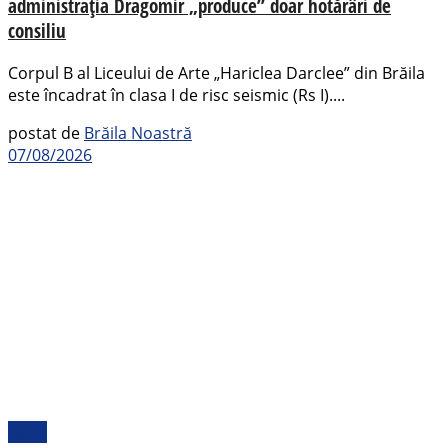
administrația Dragomir „produce” doar hotărâri de
consiliu
Corpul B al Liceului de Arte „Hariclea Darclee” din Brăila
este încadrat în clasa I de risc seismic (Rs I)....
postat de
Brăila Noastră
07/08/2026
Local