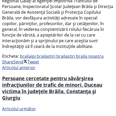
Regional Galați al Agenției Împotriva Traficului de
Persoane, Inspectoratul Școlar Județean Brăila și Direcția
Generală de Asistență Socială și Protecția Copilului
Brăila, vor desfășura activități adresate în special
copiilor, părinților, profesorilor, dar și cetățenilor, în
general, în vederea conștientizării rolului fiecăruia în
funcție de vârstă, a așteptărilor de la cei cu care
interacționăm și a sprijinului pe care aceștia sunt
îndreptățiți să îl ceară de la instituțiile abilitate.
Etichete:
braila
ipj braila
stiri braila
stiri braila noastra
Share
Send
Tweet
Articolul anterior
Persoane cercetate pentru săvârșirea
infracțiunilor de trafic de minori. Duceau
victima în județele Brăila, Constanța și
Giurgiu
Articolul următor