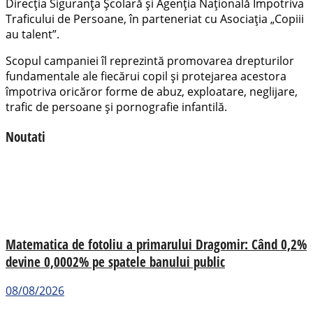
Direcția Siguranța Școlară și Agenția Națională Împotriva
Traficului de Persoane, în parteneriat cu Asociația „Copiii
au talent”.
Scopul campaniei îl reprezintă promovarea drepturilor
fundamentale ale fiecărui copil și protejarea acestora
împotriva oricăror forme de abuz, exploatare, neglijare,
trafic de persoane și pornografie infantilă.
Noutati
Matematica de fotoliu a primarului Dragomir: Când 0,2%
devine 0,0002% pe spatele banului public
08/08/2026