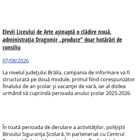
Elevii Liceului de Arte așteaptă o clădire nouă,
administrația Dragomir „produce” doar hotărâri de
consiliu
07/08/2026
La nivelul județului Brăila, campania de informare va fi
structurată pe două module, primul fiind corespunzător
finalului de an școlar și vacanței de vară, iar al doilea
urmând să cuprindă perioada anului școlar 2025-2026.
În toată perioada de derulare a activităților, polițiștii
Biroului Siguranța Școlară, în parteneriat cu Centrul