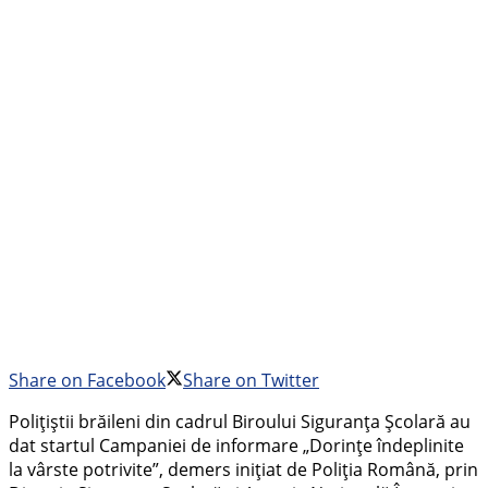
Share on Facebook
Share on Twitter
Polițiștii brăileni din cadrul Biroului Siguranța Școlară au
dat startul Campaniei de informare „Dorințe îndeplinite
la vârste potrivite”, demers inițiat de Poliția Română, prin