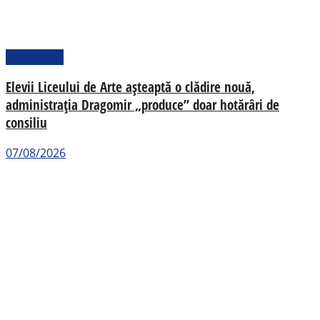
Actualitate
Elevii Liceului de Arte așteaptă o clădire nouă,
administrația Dragomir „produce” doar hotărâri de
consiliu
07/08/2026