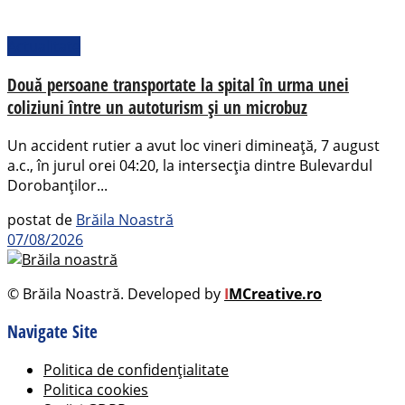
Actualitate
Două persoane transportate la spital în urma unei
coliziuni între un autoturism și un microbuz
Un accident rutier a avut loc vineri dimineață, 7 august
a.c., în jurul orei 04:20, la intersecția dintre Bulevardul
Dorobanților...
postat de
Brăila Noastră
07/08/2026
© Brăila Noastră. Developed by
I
MCreative.ro
Navigate Site
Politica de confidențialitate
Politica cookies