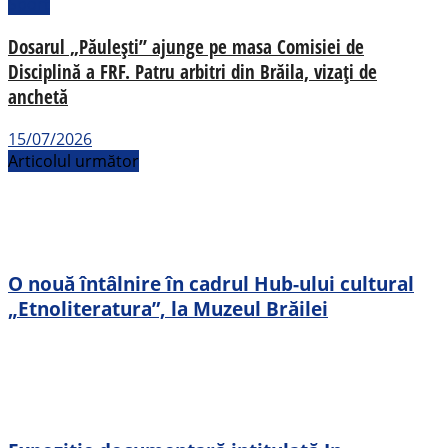
Sport
Dosarul „Păulești” ajunge pe masa Comisiei de
Disciplină a FRF. Patru arbitri din Brăila, vizați de
anchetă
15/07/2026
Articolul următor
O nouă întâlnire în cadrul Hub-ului cultural
„Etnoliteratura”, la Muzeul Brăilei