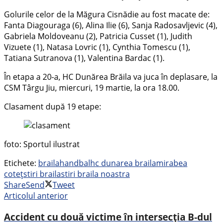
Golurile celor de la Măgura Cisnădie au fost macate de:
Fanta Diagouraga (6), Alina Ilie (6), Sanja Radosavljevic (4),
Gabriela Moldoveanu (2), Patricia Cusset (1), Judith
Vizuete (1), Natasa Lovric (1), Cynthia Tomescu (1),
Tatiana Sutranova (1), Valentina Bardac (1).
În etapa a 20-a, HC Dunărea Brăila va juca în deplasare, la
CSM Târgu Jiu, miercuri, 19 martie, la ora 18.00.
Clasament după 19 etape:
foto: Sportul ilustrat
Etichete:
braila
handbal
hc dunarea braila
mirabea
coteț
stiri braila
stiri braila noastra
Share
Send
Tweet
Articolul anterior
Accident cu două victime în intersecția B-dul