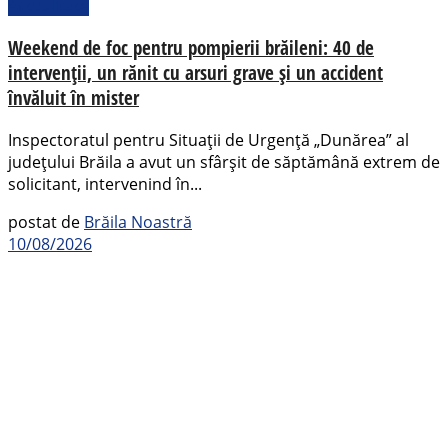
Actualitate
Weekend de foc pentru pompierii brăileni: 40 de
intervenții, un rănit cu arsuri grave și un accident
învăluit în mister
Inspectoratul pentru Situații de Urgență „Dunărea” al
județului Brăila a avut un sfârșit de săptămână extrem de
solicitant, intervenind în...
postat de
Brăila Noastră
10/08/2026