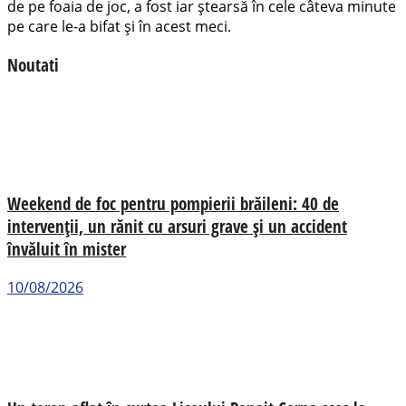
de pe foaia de joc, a fost iar ștearsă în cele câteva minute
pe care le-a bifat și în acest meci.
Noutati
Weekend de foc pentru pompierii brăileni: 40 de
intervenții, un rănit cu arsuri grave și un accident
învăluit în mister
10/08/2026