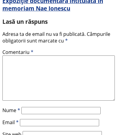
Expoziție documentară intitulată In
memoriam Nae Ionescu
Lasă un răspuns
Adresa ta de email nu va fi publicată.
Câmpurile
obligatorii sunt marcate cu
*
Comentariu
*
Nume
*
Email
*
Site web