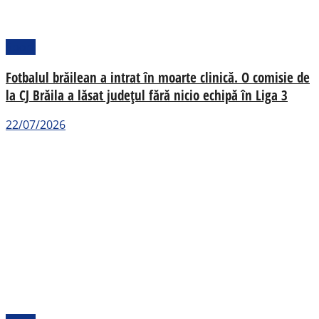
Sport
Fotbalul brăilean a intrat în moarte clinică. O comisie de
la CJ Brăila a lăsat județul fără nicio echipă în Liga 3
22/07/2026