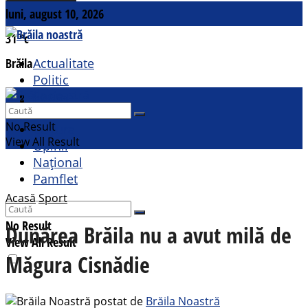
luni, august 10, 2026
31
°c
Brăila
Actualitate
Politic
Social
Contact
Sport
No Result
Cultural
View All Result
Opinii
Național
Pamflet
Acasă
Sport
No Result
Dunărea Brăila nu a avut milă de
View All Result
Măgura Cisnădie
postat de
Brăila Noastră