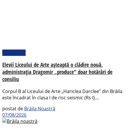
Actualitate
Elevii Liceului de Arte așteaptă o clădire nouă,
administrația Dragomir „produce” doar hotărâri de
consiliu
Corpul B al Liceului de Arte „Hariclea Darclee” din Brăila
este încadrat în clasa I de risc seismic (Rs I)....
postat de
Brăila Noastră
07/08/2026