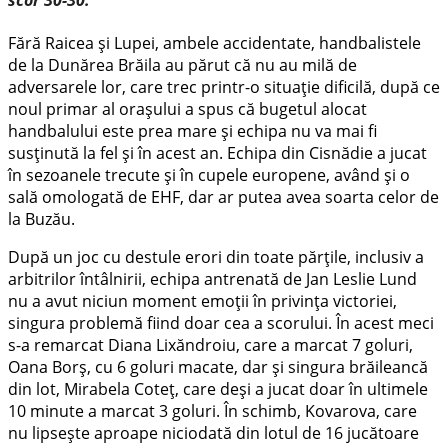
Fără Raicea și Lupei, ambele accidentate, handbalistele
de la Dunărea Brăila au părut că nu au milă de
adversarele lor, care trec printr-o situație dificilă, după ce
noul primar al orașului a spus că bugetul alocat
handbalului este prea mare și echipa nu va mai fi
susținută la fel și în acest an. Echipa din Cisnădie a jucat
în sezoanele trecute și în cupele europene, având și o
sală omologată de EHF, dar ar putea avea soarta celor de
la Buzău.
După un joc cu destule erori din toate părțile, inclusiv a
arbitrilor întâlnirii, echipa antrenată de Jan Leslie Lund
nu a avut niciun moment emoții în privința victoriei,
singura problemă fiind doar cea a scorului. În acest meci
s-a remarcat Diana Lixăndroiu, care a marcat 7 goluri,
Oana Borș, cu 6 goluri macate, dar și singura brăileancă
din lot, Mirabela Coteț, care deși a jucat doar în ultimele
10 minute a marcat 3 goluri. În schimb, Kovarova, care
nu lipsește aproape niciodată din lotul de 16 jucătoare