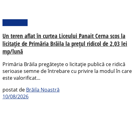
Actualitate
Un teren aflat în curtea Liceului Panait Cerna scos la
licitație de Primăria Brăila la prețul ridicol de 2,03 lei
mp/lună
Primăria Brăila pregătește o licitație publică ce ridică
serioase semne de întrebare cu privire la modul în care
este valorificat...
postat de
Brăila Noastră
10/08/2026