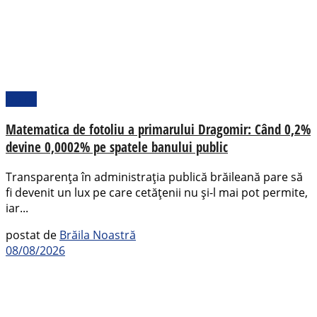
Opinii
Matematica de fotoliu a primarului Dragomir: Când 0,2%
devine 0,0002% pe spatele banului public
Transparența în administrația publică brăileană pare să
fi devenit un lux pe care cetățenii nu și-l mai pot permite,
iar...
postat de
Brăila Noastră
08/08/2026