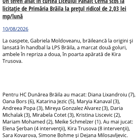
Un teren aflat în curtea Liceului Panait Cerna scos la
licitație de Primăria Brăila la prețul ridicol de 2,03 lei
mp/lună
10/08/2026
La oaspete, Gabriela Moldoveanu, brăileancă la origini și
lansată în handbal la LPS Brăila, a marcat două goluri,
ambele în repriza a doua, în poarta apărată de Kira
Trusova.
Pentru HC Dunărea Brăila au macat: Diana Lixandroiu (7),
Oana Bors (6), Katarina Jezic (5), Maryia Kanaval (3),
Andreea Popa (3), Mireya Gonzalez Alvarez (3), Daria
Michalak (3), Mirabela Cotet (3), Kristina Liscevic (2),
Mariam Mohamed (2), Meike Schmelzer (1). Au mai jucat:
Elena Șerban (4 intervenții), Kira Trusova (8 intervenții),
Sara Kovarova, Simone Bohme și Dejana Milosavljevic.