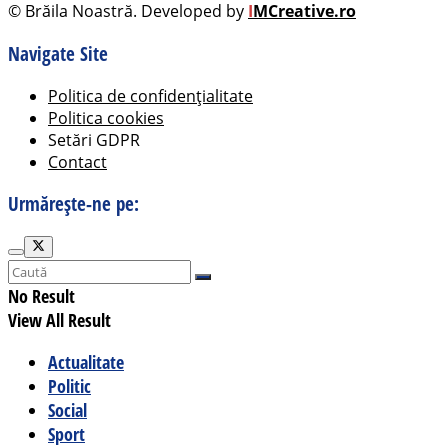
© Brăila Noastră. Developed by
I
MCreative.ro
Navigate Site
Politica de confidențialitate
Politica cookies
Setări GDPR
Contact
Urmărește-ne pe:
No Result
View All Result
Actualitate
Politic
Social
Sport