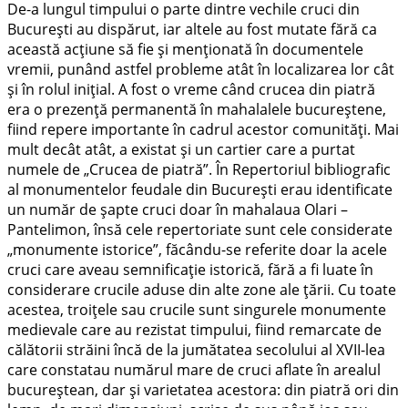
De-a lungul timpului o parte dintre vechile cruci din
București au dispărut, iar altele au fost mutate fără ca
această acțiune să fie și menționată în documentele
vremii, punând astfel probleme atât în localizarea lor cât
și în rolul inițial. A fost o vreme când crucea din piatră
era o prezență permanentă în mahalalele bucureștene,
fiind repere importante în cadrul acestor comunități. Mai
mult decât atât, a existat și un cartier care a purtat
numele de „Crucea de piatră”. În Repertoriul bibliografic
al monumentelor feudale din București erau identificate
un număr de şapte cruci doar în mahalaua Olari –
Pantelimon, însă cele repertoriate sunt cele considerate
„monumente istorice”, făcându-se referite doar la acele
cruci care aveau semnificație istorică, fără a fi luate în
considerare crucile aduse din alte zone ale țării. Cu toate
acestea, troițele sau crucile sunt singurele monumente
medievale care au rezistat timpului, fiind remarcate de
călătorii străini încă de la jumătatea secolului al XVII-lea
care constatau numărul mare de cruci aflate în arealul
bucureștean, dar și varietatea acestora: din piatră ori din