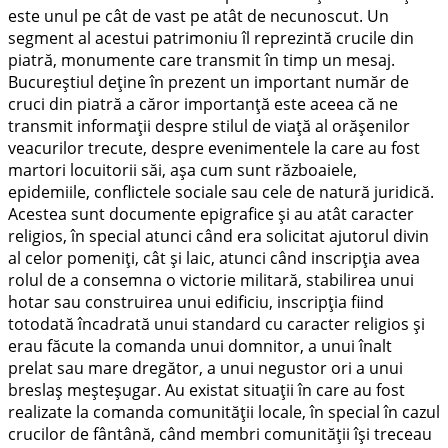
este unul pe cât de vast pe atât de necunoscut. Un
segment al acestui patrimoniu îl reprezintă crucile din
piatră, monumente care transmit în timp un mesaj.
Bucureștiul deține în prezent un important număr de
cruci din piatră a căror importanță este aceea că ne
transmit informații despre stilul de viață al orășenilor
veacurilor trecute, despre evenimentele la care au fost
martori locuitorii săi, așa cum sunt războaiele,
epidemiile, conflictele sociale sau cele de natură juridică.
Acestea sunt documente epigrafice și au atât caracter
religios, în special atunci când era solicitat ajutorul divin
al celor pomeniți, cât și laic, atunci când inscripția avea
rolul de a consemna o victorie militară, stabilirea unui
hotar sau construirea unui edificiu, inscripția fiind
totodată încadrată unui standard cu caracter religios şi
erau făcute la comanda unui domnitor, a unui înalt
prelat sau mare dregător, a unui negustor ori a unui
breslaș meșteșugar. Au existat situații în care au fost
realizate la comanda comunității locale, în special în cazul
crucilor de fântână, când membri comunității își treceau