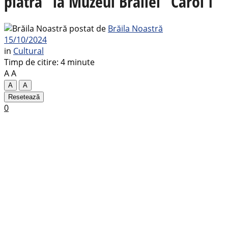
piatră” la Muzeul Brăilei ”Carol I”
postat de
Brăila Noastră
15/10/2024
in
Cultural
Timp de citire: 4 minute
A
A
A
A
Resetează
0