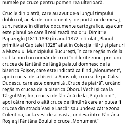
numele pe cruce pentru pomenirea ulterioară.
Crucile din piatră, care au avut de-a lungul timpului
dublu rol, acela de monument și de purtător de mesaj,
sunt redate în diferite documente cartografice, așa cum
este planul pe care îl realizează maiorul Dimitrie
Papazoglu (1811-1892) în anul 1872 intitulat „Planul
primitiv al Capitalei 1328” aflat în Colecţia Hărţi şi planuri
a Muzeului Municipiului București, în care regăsim de la
sud la nord un număr de cruci în diferite zone, precum
crucea de fântână de lângă palatul domnesc de la
biserica Foișor, care este indicată ca fiind „Monument”,
apoi crucea de la biserica Apostoli, crucea de pe Calea
Dudescu care este denumită „Cruce de piatră”, urcând
regăsim crucea de la biserica Oborul Vechi și cea la
Târgul Moșilor, crucea de fântână de la „Puţu Iconii” ,
apoi către nord o altă cruce de fântână care ar putea fi
crucea din strada Vasile Lascăr sau undeva către zona
Colentina, iar la vest de aceasta, undeva între Fântâna
Roșie și Fântâna Boului o cruce „Monument”.