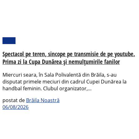
Sport
Spectacol pe teren, sincope pe transmisie de pe youtube.
Prima zi la Cupa Dunărea și nemulțumirile fanilor
Miercuri seara, în Sala Polivalentă din Brăila, s-au
disputat primele meciuri din cadrul Cupei Dunărea la
handbal feminin. Clubul organizator,...
postat de
Brăila Noastră
06/08/2026