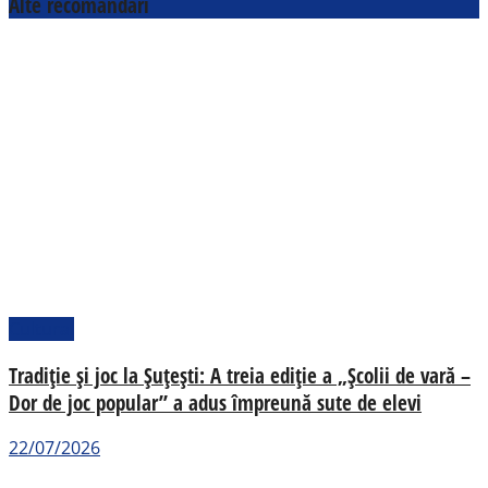
Alte recomandări
Cultural
Tradiție și joc la Șuțești: A treia ediție a „Școlii de vară –
Dor de joc popular” a adus împreună sute de elevi
22/07/2026