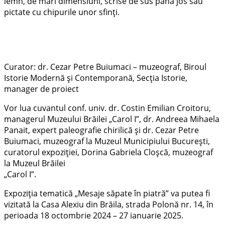
lemn, de mari dimensiuni, scrise de sus până jos sau
pictate cu chipurile unor sfinți.
Curator: dr. Cezar Petre Buiumaci – muzeograf, Biroul
Istorie Modernă și Contemporană, Secția Istorie,
manager de proiect
Vor lua cuvantul conf. univ. dr. Costin Emilian Croitoru,
managerul Muzeului Brăilei „Carol I”, dr. Andreea Mihaela
Panait, expert paleografie chirilică și dr. Cezar Petre
Buiumaci, muzeograf la Muzeul Municipiului București,
curatorul expoziţiei, Dorina Gabriela Cloşcă, muzeograf
la Muzeul Brăilei
„Carol I”.
Expoziția tematică „Mesaje săpate în piatră” va putea fi
vizitată la Casa Alexiu din Brăila, strada Polonă nr. 14, în
perioada 18 octombrie 2024 – 27 ianuarie 2025.