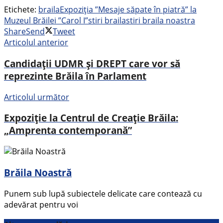
Etichete:
braila
Expoziția ”Mesaje săpate în piatră” la
Muzeul Brăilei ”Carol I”
stiri braila
stiri braila noastra
Share
Send
Tweet
Articolul anterior
Candidații UDMR și DREPT care vor să
reprezinte Brăila în Parlament
Articolul următor
Expoziție la Centrul de Creație Brăila:
„Amprenta contemporană”
Brăila Noastră
Punem sub lupă subiectele delicate care contează cu
adevărat pentru voi