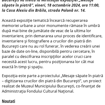
săpate în piatră”, vineri, 18 octombrie 2024, ora 11:00,
la Casa Alexiu din Brăila, strada Polonă nr. 14.
Această expoziție tematică încearcă recuperarea
memoriei urbane a unor monumente rămase în umbră
după mai bine de jumătate de veac de la ultima lor
inventariere, prin demararea unui proces de identificare,
inventariere și fotografiere a crucilor din piatră din
București care nu au rol funerar, în vederea creării unei
baze de date on-line, disponibilă pentru cercetare, în
paralel cu descifrarea inscripțiilor acelor cruci care
necesită acest lucru, pentru poziționarea lor cât mai
exactă în timp și spațiu.
Expoziția este parte a proiectului „Mesaje săpate în piatră
– digitizarea crucilor din piatră din București”, un proiect
realizat de Muzeul Municipiului București, co-finanțat de
Administrația Fondului Cultural Național.
Noutati