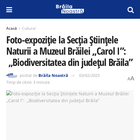
Acasă
Cultural
Foto-expoziție la Secția Științele
Naturii a Muzeul Brăilei „Carol I”:
„Biodiversitatea din județul Brăila”
postat de
Brăila Noastră
03/02/2025
A
A
Timp de citire: 3 minute