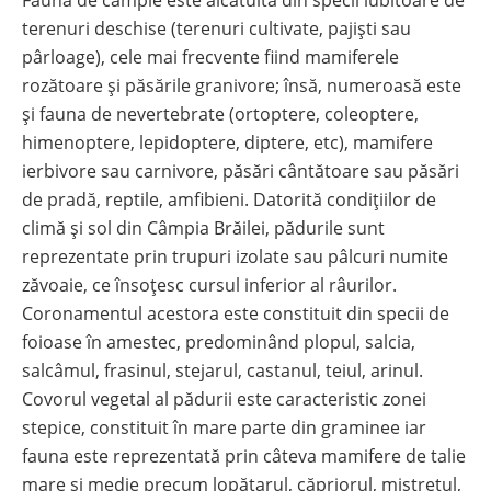
terenuri deschise (terenuri cultivate, pajiști sau
pârloage), cele mai frecvente fiind mamiferele
rozătoare și păsările granivore; însă, numeroasă este
și fauna de nevertebrate (ortoptere, coleoptere,
himenoptere, lepidoptere, diptere, etc), mamifere
ierbivore sau carnivore, păsări cântătoare sau păsări
de pradă, reptile, amfibieni. Datorită condițiilor de
climă și sol din Câmpia Brăilei, pădurile sunt
reprezentate prin trupuri izolate sau pâlcuri numite
zăvoaie, ce însoțesc cursul inferior al râurilor.
Coronamentul acestora este constituit din specii de
foioase în amestec, predominând plopul, salcia,
salcâmul, frasinul, stejarul, castanul, teiul, arinul.
Covorul vegetal al pădurii este caracteristic zonei
stepice, constituit în mare parte din graminee iar
fauna este reprezentată prin câteva mamifere de talie
mare și medie precum lopătarul, căpriorul, mistrețul,