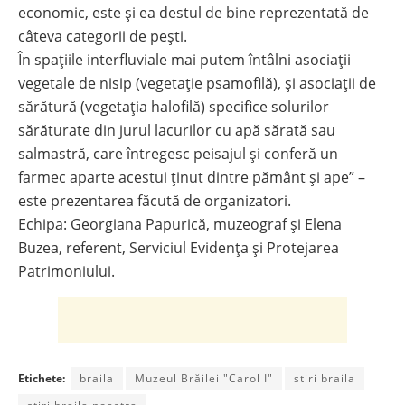
economic, este și ea destul de bine reprezentată de
câteva categorii de pești.
În spaţiile interfluviale mai putem întâlni asociaţii
vegetale de nisip (vegetaţie psamofilă), şi asociaţii de
sărătură (vegetaţia halofilă) specifice solurilor
sărăturate din jurul lacurilor cu apă sărată sau
salmastră, care întregesc peisajul și conferă un
farmec aparte acestui ținut dintre pământ și ape” –
este prezentarea făcută de organizatori.
Echipa: Georgiana Papurică, muzeograf și Elena
Buzea, referent, Serviciul Evidența și Protejarea
Patrimoniului.
Etichete:
braila
Muzeul Brăilei "Carol I"
stiri braila