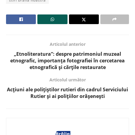
stiri braila noastra
Articolul anterior
„Etnoliteratura”: despre patrimoniul muzeal
etnografic, importanța fotografiei în cercetarea
etnografică și cărțile restaurate
Articolul următor
Acțiuni ale polițiștilor rutieri din cadrul Serviciului
Rutier și ai polițiilor orășenești