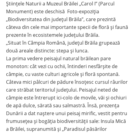
Științele Naturii a Muzeul Brăilei „Carol I” (Parcul
Monument) este deschisă Foto-expoziția
„Biodiversitatea din județul Brăila”, care prezintă
câteva din cele mai importante specii de floră și faună
prezente în ecosistemele județului Brăila.
„Situat în Câmpia Română, județul Brăila grupează
două areale distincte: stepa și lunca.
La prima vedere peisajul natural brăilean pare
monoton: cât vezi cu ochii, întinderi nesfârșite de
câmpie, cu vaste culturi agricole și floră spontană.
Câteva mici pâlcuri de pădure însoțesc cursul râurilor
care străbat teritoriul județului. Peisajul neted de
câmpie este întrerupt ici-colo de movile, văi și ochiuri
de apă dulce, sărată sau salmastră. Însă, prezența
Dunării a dat naștere unui peisaj mirific, vestit pentru
frumusețea și bogăția biodiversității sale: Insula Mică
a Brăilei, supranumită și „Paradisul păsărilor