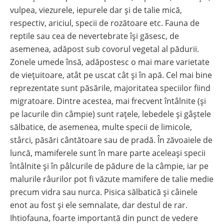
vulpea, viezurele, iepurele dar și de talie mică,
respectiv, ariciul, specii de rozătoare etc. Fauna de
reptile sau cea de nevertebrate își găsesc, de
asemenea, adăpost sub covorul vegetal al pădurii.
Zonele umede însă, adăpostesc o mai mare varietate
de viețuitoare, atât pe uscat cât și în apă. Cel mai bine
reprezentate sunt păsările, majoritatea speciilor fiind
migratoare. Dintre acestea, mai frecvent întâlnite (şi
pe lacurile din câmpie) sunt raţele, lebedele şi gâştele
sălbatice, de asemenea, multe specii de limicole,
stârci, păsări cântătoare sau de pradă. În zăvoaiele de
luncă, mamiferele sunt în mare parte aceleași specii
întâlnite și în pâlcurile de pădure de la câmpie, iar pe
malurile râurilor pot fi văzute mamifere de talie medie
precum vidra sau nurca. Pisica sălbatică și câinele
enot au fost și ele semnalate, dar destul de rar.
Ihtiofauna, foarte importantă din punct de vedere