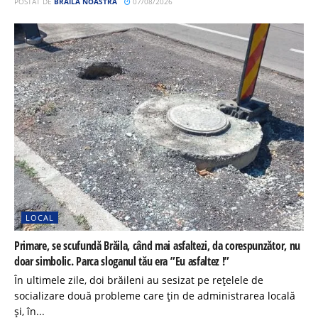
POSTAT DE
BRĂILA NOASTRĂ
07/08/2026
LOCAL
Primare, se scufundă Brăila, când mai asfaltezi, da corespunzător, nu
doar simbolic. Parca sloganul tău era ”Eu asfaltez !”
În ultimele zile, doi brăileni au sesizat pe rețelele de
socializare două probleme care țin de administrarea locală
și, în...