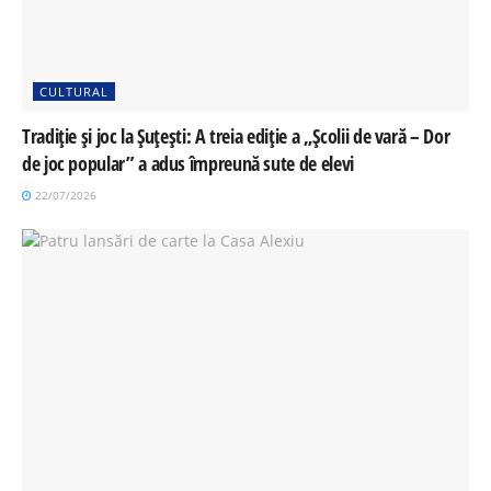
CULTURAL
Tradiție și joc la Șuțești: A treia ediție a „Școlii de vară – Dor
de joc popular” a adus împreună sute de elevi
22/07/2026