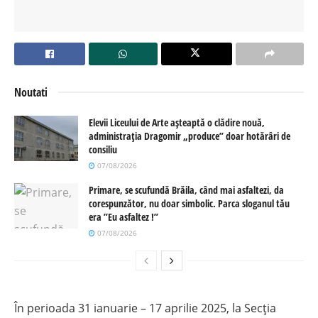
Noutati
Elevii Liceului de Arte așteaptă o clădire nouă,
administrația Dragomir „produce” doar hotărâri de
consiliu
07/08/2026
Primare, se scufundă Brăila, când mai asfaltezi, da
corespunzător, nu doar simbolic. Parca sloganul tău
era ”Eu asfaltez !”
07/08/2026
În perioada 31 ianuarie – 17 aprilie 2025, la Secția