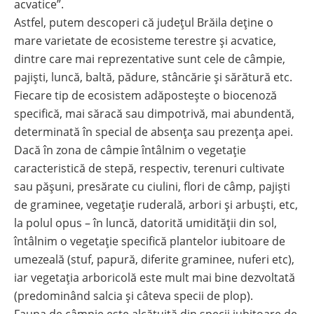
acvatice”.
Astfel, putem descoperi că judeţul Brăila deține o
mare varietate de ecosisteme terestre și acvatice,
dintre care mai reprezentative sunt cele de câmpie,
pajiști, luncă, baltă, pădure, stâncărie și sărătură etc.
Fiecare tip de ecosistem adăpostește o biocenoză
specifică, mai săracă sau dimpotrivă, mai abundentă,
determinată în special de absența sau prezența apei.
Dacă în zona de câmpie întâlnim o vegetație
caracteristică de stepă, respectiv, terenuri cultivate
sau pășuni, presărate cu ciulini, flori de câmp, pajiști
de graminee, vegetație ruderală, arbori și arbuști, etc,
la polul opus – în luncă, datorită umidității din sol,
întâlnim o vegetație specifică plantelor iubitoare de
umezeală (stuf, papură, diferite graminee, nuferi etc),
iar vegetația arboricolă este mult mai bine dezvoltată
(predominând salcia și câteva specii de plop).
Fauna de câmpie este alcătuită din specii iubitoare de