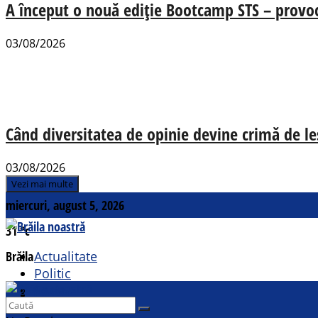
A început o nouă ediție Bootcamp STS – provocăr
03/08/2026
Când diversitatea de opinie devine crimă de le
03/08/2026
Vezi mai multe
miercuri, august 5, 2026
31
°c
Brăila
Actualitate
Politic
Social
Contact
Sport