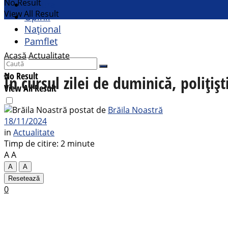
No Result
Cultural
View All Result
Opinii
Național
Pamflet
Acasă
Actualitate
No Result
În cursul zilei de duminică, polițiș
View All Result
postat de
Brăila Noastră
18/11/2024
in
Actualitate
Timp de citire: 2 minute
A
A
A
A
Resetează
0