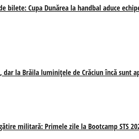
 de bilete: Cupa Dunărea la handbal aduce echip
 dar la Brăila luminițele de Crăciun încă sunt a
egătire militară: Primele zile la Bootcamp STS 20