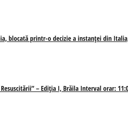
, blocată printr-o decizie a instanței din Ital
esuscitării” – Ediția I, Brăila Interval orar: 11