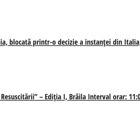
, blocată printr-o decizie a instanței din Ital
esuscitării” – Ediția I, Brăila Interval orar: 11