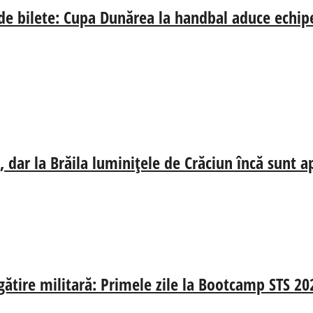
 de bilete: Cupa Dunărea la handbal aduce echip
 dar la Brăila luminițele de Crăciun încă sunt a
egătire militară: Primele zile la Bootcamp STS 20