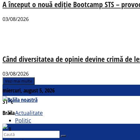
A început o nouă ediție Bootcamp STS – provocăr
03/08/2026
Când diversitatea de opinie devine crimă de le
03/08/2026
Vezi mai multe
miercuri, august 5, 2026
31
°c
Brăila
Actualitate
Politic
Social
Contact
Sport