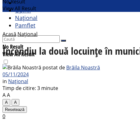
No Result
Cultural
View All Result
Opinii
Național
Pamflet
Acasă
Național
No Result
Incendiu la două locuințe în munici
View All Result
postat de
Brăila Noastră
05/11/2024
in
Național
Timp de citire: 3 minute
A
A
A
A
Resetează
0