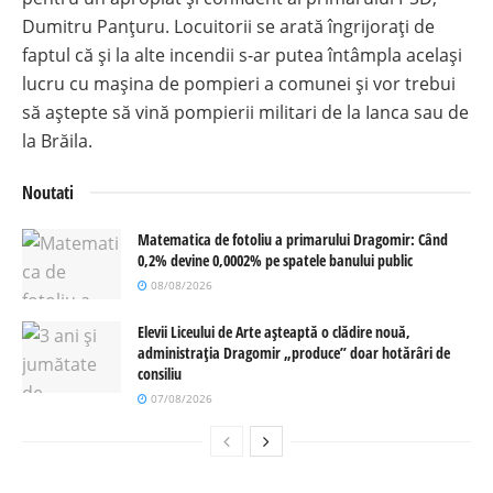
Dumitru Panțuru. Locuitorii se arată îngrijorați de
faptul că și la alte incendii s-ar putea întâmpla același
lucru cu mașina de pompieri a comunei și vor trebui
să aștepte să vină pompierii militari de la Ianca sau de
la Brăila.
Noutati
Matematica de fotoliu a primarului Dragomir: Când
0,2% devine 0,0002% pe spatele banului public
08/08/2026
Elevii Liceului de Arte așteaptă o clădire nouă,
administrația Dragomir „produce” doar hotărâri de
consiliu
07/08/2026