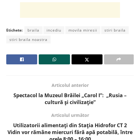
Etichete:
braila
incediu
movila miresii
stiri braila
stiri braila noastra
Articolul anterior
Spectacol la Muzeul Brăilei „Carol I”: „Rusia –
cultură și civilizație”
Articolul următor
Utilizatorii alimentați din Stația Hidrofor CT 2
Vidin vor rămâne miercuri fără apă potabilă, între
orele 8:00 – 16:00