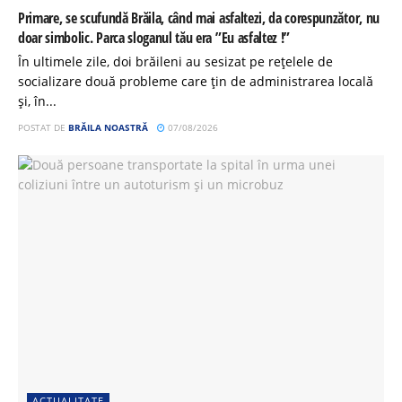
Primare, se scufundă Brăila, când mai asfaltezi, da corespunzător, nu
doar simbolic. Parca sloganul tău era ”Eu asfaltez !”
În ultimele zile, doi brăileni au sesizat pe rețelele de
socializare două probleme care țin de administrarea locală
și, în...
POSTAT DE
BRĂILA NOASTRĂ
07/08/2026
ACTUALITATE