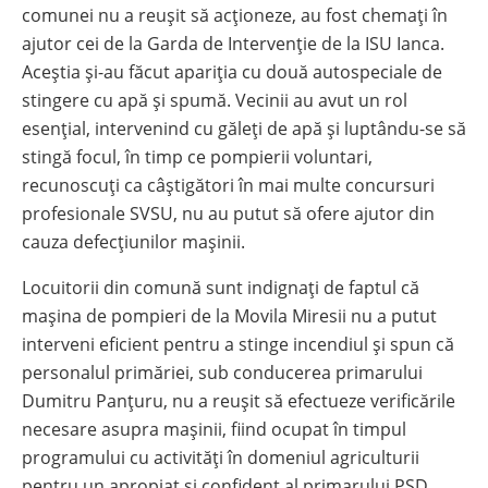
comunei nu a reușit să acționeze, au fost chemați în
ajutor cei de la Garda de Intervenție de la ISU Ianca.
Aceștia și-au făcut apariția cu două autospeciale de
stingere cu apă și spumă. Vecinii au avut un rol
esențial, intervenind cu găleți de apă și luptându-se să
stingă focul, în timp ce pompierii voluntari,
recunoscuți ca câștigători în mai multe concursuri
profesionale SVSU, nu au putut să ofere ajutor din
cauza defecțiunilor mașinii.
Locuitorii din comună sunt indignați de faptul că
mașina de pompieri de la Movila Miresii nu a putut
interveni eficient pentru a stinge incendiul și spun că
personalul primăriei, sub conducerea primarului
Dumitru Panțuru, nu a reușit să efectueze verificările
necesare asupra mașinii, fiind ocupat în timpul
programului cu activități în domeniul agriculturii
pentru un apropiat și confident al primarului PSD,