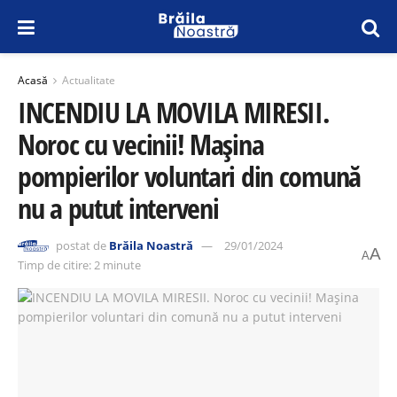
Acasă
Actualitate
INCENDIU LA MOVILA MIRESII.
Noroc cu vecinii! Mașina
pompierilor voluntari din comună
nu a putut interveni
postat de
Brăila Noastră
29/01/2024
A
A
Timp de citire: 2 minute