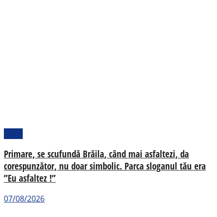
Local
Primare, se scufundă Brăila, când mai asfaltezi, da
corespunzător, nu doar simbolic. Parca sloganul tău era
”Eu asfaltez !”
07/08/2026