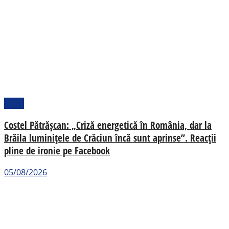
Local
Costel Pătrășcan: „Criză energetică în România, dar la
Brăila luminițele de Crăciun încă sunt aprinse”. Reacții
pline de ironie pe Facebook
05/08/2026