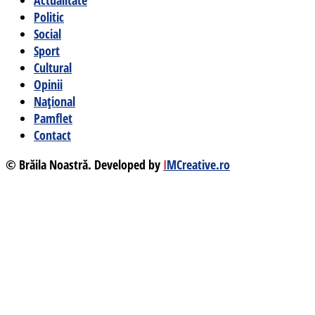
Actualitate
Politic
Social
Sport
Cultural
Opinii
Național
Pamflet
Contact
© Brăila Noastră. Developed by
I
MCreative.ro