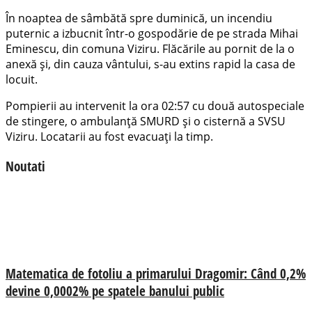
În noaptea de sâmbătă spre duminică, un incendiu
puternic a izbucnit într-o gospodărie de pe strada Mihai
Eminescu, din comuna Viziru. Flăcările au pornit de la o
anexă și, din cauza vântului, s-au extins rapid la casa de
locuit.
Pompierii au intervenit la ora 02:57 cu două autospeciale
de stingere, o ambulanță SMURD și o cisternă a SVSU
Viziru. Locatarii au fost evacuați la timp.
Noutati
Matematica de fotoliu a primarului Dragomir: Când 0,2%
devine 0,0002% pe spatele banului public