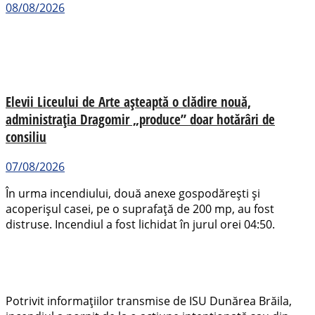
08/08/2026
Elevii Liceului de Arte așteaptă o clădire nouă,
administrația Dragomir „produce” doar hotărâri de
consiliu
07/08/2026
În urma incendiului, două anexe gospodărești și
acoperișul casei, pe o suprafață de 200 mp, au fost
distruse. Incendiul a fost lichidat în jurul orei 04:50.
Potrivit informațiilor transmise de ISU Dunărea Brăila,