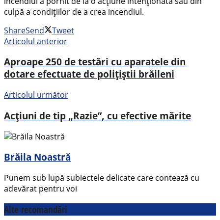
incendiul a pornit de la o acțiune intenționată sau din
culpă a condițiilor de a crea incendiul.
Share
Send
Tweet
Articolul anterior
Aproape 250 de testări cu aparatele din
dotare efectuate de polițiștii brăileni
Articolul următor
Acțiuni de tip „Razie”, cu efective mărite
Brăila Noastră
Punem sub lupă subiectele delicate care contează cu
adevărat pentru voi
Alte recomandări