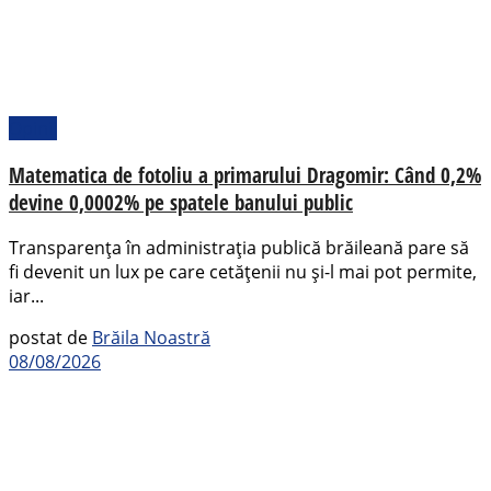
Opinii
Matematica de fotoliu a primarului Dragomir: Când 0,2%
devine 0,0002% pe spatele banului public
Transparența în administrația publică brăileană pare să
fi devenit un lux pe care cetățenii nu și-l mai pot permite,
iar...
postat de
Brăila Noastră
08/08/2026