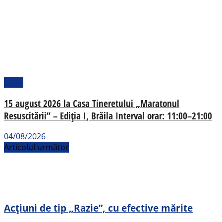
Local
15 august 2026 la Casa Tineretului „Maratonul
Resuscitării” – Ediția I, Brăila Interval orar: 11:00–21:00
04/08/2026
Articolul următor
Acțiuni de tip „Razie”, cu efective mărite