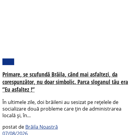
Local
Primare, se scufundă Brăila, când mai asfaltezi, da
corespunzător, nu doar simbolic. Parca sloganul tău era
”Eu asfaltez !”
În ultimele zile, doi brăileni au sesizat pe rețelele de
socializare două probleme care țin de administrarea
locală și, în...
postat de
Brăila Noastră
07/08/2026