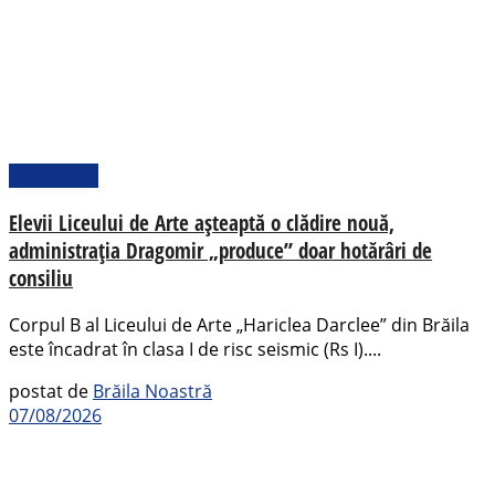
Actualitate
Elevii Liceului de Arte așteaptă o clădire nouă,
administrația Dragomir „produce” doar hotărâri de
consiliu
Corpul B al Liceului de Arte „Hariclea Darclee” din Brăila
este încadrat în clasa I de risc seismic (Rs I)....
postat de
Brăila Noastră
07/08/2026