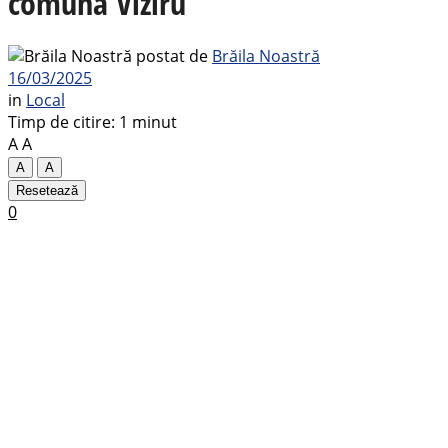
comuna Viziru
postat de
Brăila Noastră
16/03/2025
in
Local
Timp de citire: 1 minut
A
A
A
A
Resetează
0