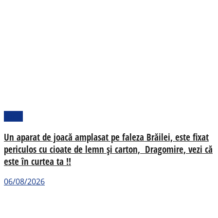
Local
Un aparat de joacă amplasat pe faleza Brăilei, este fixat
periculos cu cioate de lemn și carton, Dragomire, vezi că
este în curtea ta !!
06/08/2026