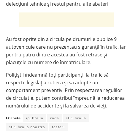
defecțiuni tehnice și restul pentru alte abateri.
Au fost oprite din a circula pe drumurile publice 9
autovehicule care nu prezentau siguranță în trafic, iar
pentru patru dintre acestea au fost retrase și
plăcuțele cu numere de înmatriculare.
Polițiștii îndeamnă toți participanții la trafic să
respecte legislația rutieră și să adopte un
comportament preventiv. Prin respectarea regulilor
de circulație, putem contribui împreună la reducerea
numărului de accidente și la salvarea de vieți.
Etichete:
ipj braila
rada
stiri braila
stiri braila noastra
testari