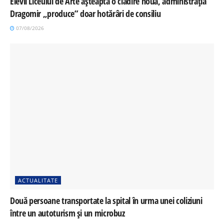
Elevii Liceului de Arte așteaptă o clădire nouă, administrația
Dragomir „produce” doar hotărâri de consiliu
07/08/2026
ACTUALITATE
Două persoane transportate la spital în urma unei coliziuni
între un autoturism și un microbuz