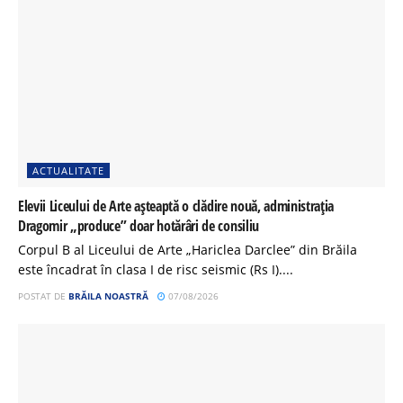
ACTUALITATE
Elevii Liceului de Arte așteaptă o clădire nouă, administrația
Dragomir „produce” doar hotărâri de consiliu
Corpul B al Liceului de Arte „Hariclea Darclee” din Brăila
este încadrat în clasa I de risc seismic (Rs I)....
POSTAT DE
BRĂILA NOASTRĂ
07/08/2026