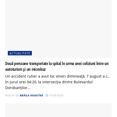
ACTUALITATE
Două persoane transportate la spital în urma unei coliziuni între un
autoturism și un microbuz
Un accident rutier a avut loc vineri dimineață, 7 august a.c.,
în jurul orei 04:20, la intersecția dintre Bulevardul
Dorobanților...
POSTAT DE
BRĂILA NOASTRĂ
07/08/2026