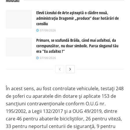
Noutati
Elevii Liceului de Arte așteaptă o clădire nouă,
administrația Dragomir „produce” doar hotărâri de
consiliu
07/08/2026
Primare, se scufundă Brăila, când mai asfaltezi, da
corespunzător, nu doar simbolic. Parca sloganul tău
era ”Eu asfaltez !”
07/08/2026
În acest sens, au fost controlate vehiculele, testați 248
de șoferi cu aparatele din dotare și aplicate 153 de
sancțiuni contravenționale conform O.U.G nr.
195/2002, a Legii 132/2017 și a OUG 49/2019, dintre
care 46 pentru abaterile bicicliștilor, 26 pentru viteză,
33 pentru neportul centurii de siguranță, 9 pentru