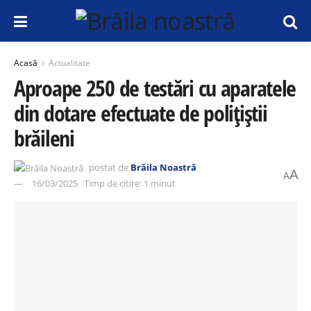
Acasă
Actualitate
Aproape 250 de testări cu aparatele
din dotare efectuate de polițiștii
brăileni
postat de
Brăila Noastră
A
A
16/03/2025
Timp de citire: 1 minut