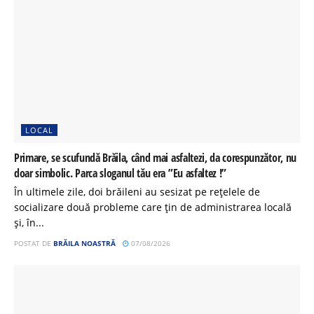
LOCAL
Primare, se scufundă Brăila, când mai asfaltezi, da corespunzător, nu
doar simbolic. Parca sloganul tău era ”Eu asfaltez !”
În ultimele zile, doi brăileni au sesizat pe rețelele de
socializare două probleme care țin de administrarea locală
și, în...
POSTAT DE
BRĂILA NOASTRĂ
07/08/2026