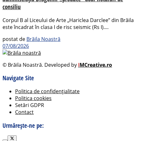
consiliu
Corpul B al Liceului de Arte „Hariclea Darclee” din Brăila
este încadrat în clasa I de risc seismic (Rs I)....
postat de
Brăila Noastră
07/08/2026
© Brăila Noastră. Developed by
I
MCreative.ro
Navigate Site
Politica de confidențialitate
Politica cookies
Setări GDPR
Contact
Urmărește-ne pe: