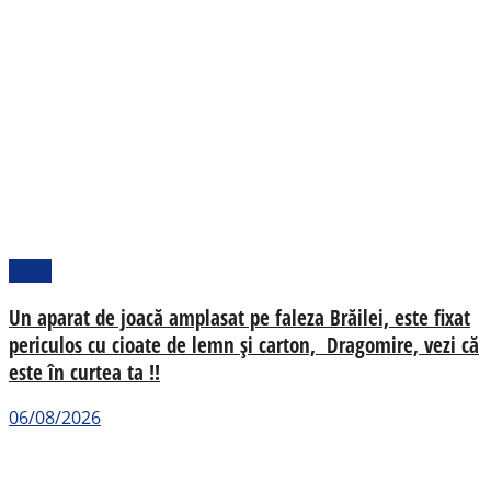
Local
Un aparat de joacă amplasat pe faleza Brăilei, este fixat
periculos cu cioate de lemn și carton, Dragomire, vezi că
este în curtea ta !!
06/08/2026