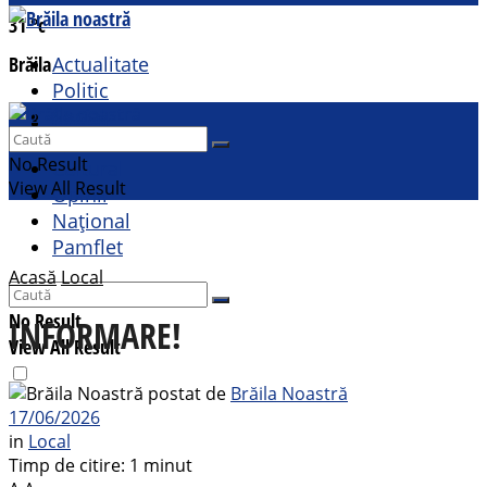
31
°c
Brăila
Actualitate
Politic
Social
Contact
Sport
No Result
Cultural
View All Result
Opinii
Național
Pamflet
Acasă
Local
No Result
INFORMARE!
View All Result
postat de
Brăila Noastră
17/06/2026
in
Local
Timp de citire: 1 minut