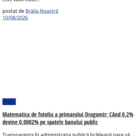
postat de
Brăila Noastră
10/08/2026
Opinii
Matematica de fotoliu a primarului Dragomir: Când 0,2%
devine 0,0002% pe spatele banului public
Transparența în administrația publică brăileană pare să