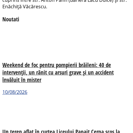
cuprins între str. Anton Pann (Bariera Lacu Dulce) și str.
Enăchiță Văcărescu.
Noutati
Weekend de foc pentru pompierii brăileni: 40 de
intervenții, un rănit cu arsuri grave și un accident
învăluit în mister
10/08/2026
Un teren aflat în curtea Liceului Panait Cerna scos la