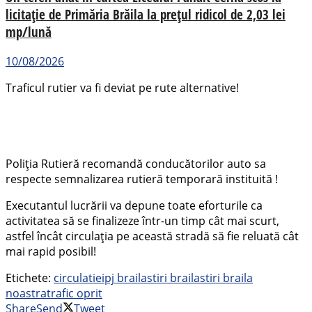
licitație de Primăria Brăila la prețul ridicol de 2,03 lei
mp/lună
10/08/2026
Traficul rutier va fi deviat pe rute alternative!
Poliția Rutieră recomandă conducătorilor auto sa
respecte semnalizarea rutieră temporară instituită !
Executantul lucrării va depune toate eforturile ca
activitatea să se finalizeze într-un timp cât mai scurt,
astfel încât circulația pe această stradă să fie reluată cât
mai rapid posibil!
Etichete:
circulatie
ipj braila
stiri braila
stiri braila
noastra
trafic oprit
Share
Send
Tweet