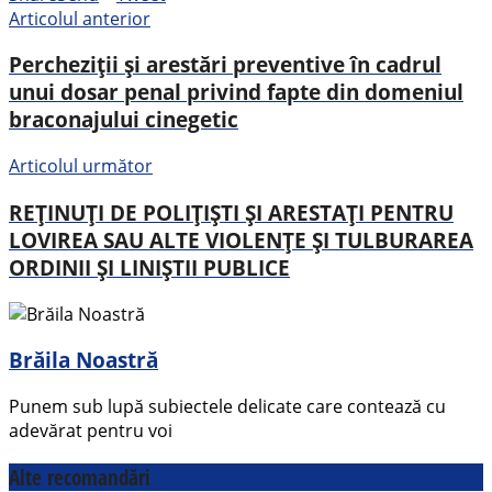
Articolul anterior
Percheziții și arestări preventive în cadrul
unui dosar penal privind fapte din domeniul
braconajului cinegetic
Articolul următor
REȚINUȚI DE POLIȚIȘTI ȘI ARESTAȚI PENTRU
LOVIREA SAU ALTE VIOLENȚE ȘI TULBURAREA
ORDINII ȘI LINIȘTII PUBLICE
Brăila Noastră
Punem sub lupă subiectele delicate care contează cu
adevărat pentru voi
Alte recomandări