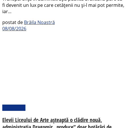
fi devenit un lux pe care cetățenii nu și-l mai pot permite,
iar...
postat de
Brăila Noastră
08/08/2026
Actualitate
Elevii Liceului de Arte așteaptă o clădire nouă,
administrația Dragomir „produce” doar hotărâri de