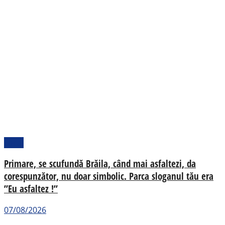
Local
Primare, se scufundă Brăila, când mai asfaltezi, da
corespunzător, nu doar simbolic. Parca sloganul tău era
”Eu asfaltez !”
07/08/2026