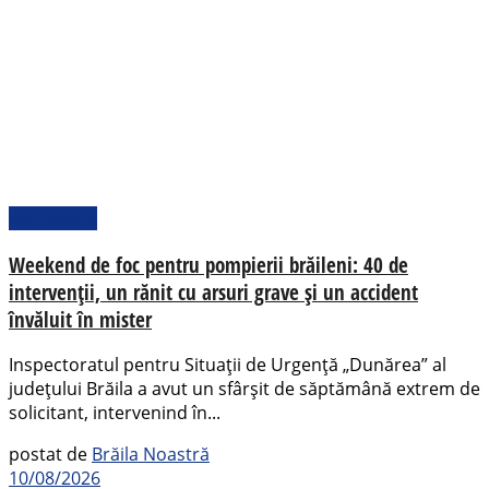
Actualitate
Weekend de foc pentru pompierii brăileni: 40 de
intervenții, un rănit cu arsuri grave și un accident
învăluit în mister
Inspectoratul pentru Situații de Urgență „Dunărea” al
județului Brăila a avut un sfârșit de săptămână extrem de
solicitant, intervenind în...
postat de
Brăila Noastră
10/08/2026