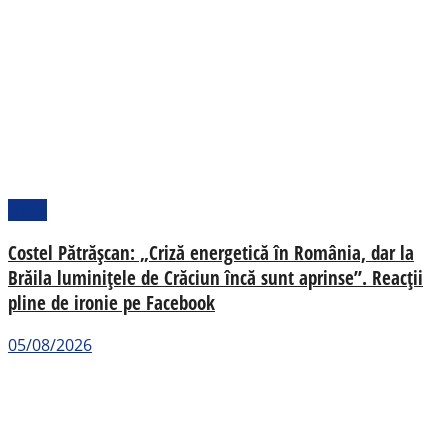
Local
Costel Pătrășcan: „Criză energetică în România, dar la
Brăila luminițele de Crăciun încă sunt aprinse”. Reacții
pline de ironie pe Facebook
05/08/2026