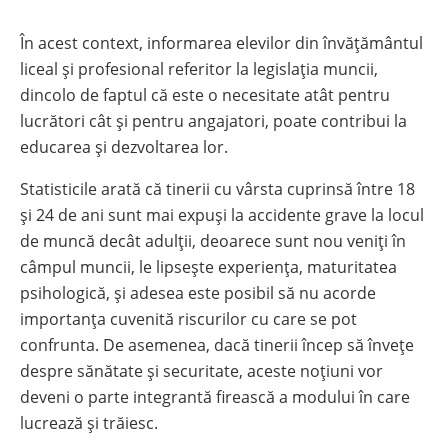
În acest context, informarea elevilor din învățământul
liceal și profesional referitor la legislația muncii,
dincolo de faptul că este o necesitate atât pentru
lucrători cât și pentru angajatori, poate contribui la
educarea și dezvoltarea lor.
Statisticile arată că tinerii cu vârsta cuprinsă între 18
și 24 de ani sunt mai expuși la accidente grave la locul
de muncă decât adulții, deoarece sunt nou veniți în
câmpul muncii, le lipsește experiența, maturitatea
psihologică, și adesea este posibil să nu acorde
importanța cuvenită riscurilor cu care se pot
confrunta. De asemenea, dacă tinerii încep să învețe
despre sănătate și securitate, aceste noțiuni vor
deveni o parte integrantă firească a modului în care
lucrează și trăiesc.