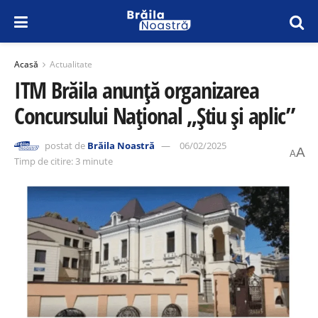
Acasă
Actualitate
ITM Brăila anunță organizarea
Concursului Național „Știu și aplic”
postat de
Brăila Noastră
06/02/2025
A
A
Timp de citire: 3 minute