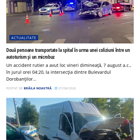
ACTUALITATE
Două persoane transportate la spital în urma unei coliziuni între un
autoturism și un microbuz
Un accident rutier a avut loc vineri dimineață, 7 august a.c.,
în jurul orei 04:20, la intersecția dintre Bulevardul
Dorobanților...
POSTAT DE
BRĂILA NOASTRĂ
07/08/2026