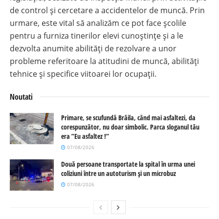
de control și cercetare a accidentelor de muncă. Prin
urmare, este vital să analizăm ce pot face școlile
pentru a furniza tinerilor elevi cunoștințe și a le
dezvolta anumite abilități de rezolvare a unor
probleme referitoare la atitudini de muncă, abilități
tehnice și specifice viitoarei lor ocupații.
Noutati
Primare, se scufundă Brăila, când mai asfaltezi, da
corespunzător, nu doar simbolic. Parca sloganul tău
era ”Eu asfaltez !”
07/08/2026
Două persoane transportate la spital în urma unei
coliziuni între un autoturism și un microbuz
07/08/2026