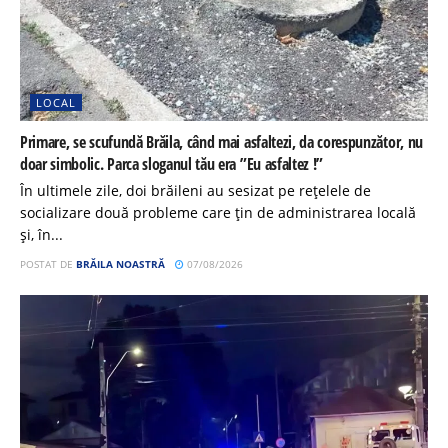
LOCAL
Primare, se scufundă Brăila, când mai asfaltezi, da corespunzător, nu
doar simbolic. Parca sloganul tău era ”Eu asfaltez !”
În ultimele zile, doi brăileni au sesizat pe rețelele de
socializare două probleme care țin de administrarea locală
și, în...
POSTAT DE
BRĂILA NOASTRĂ
07/08/2026