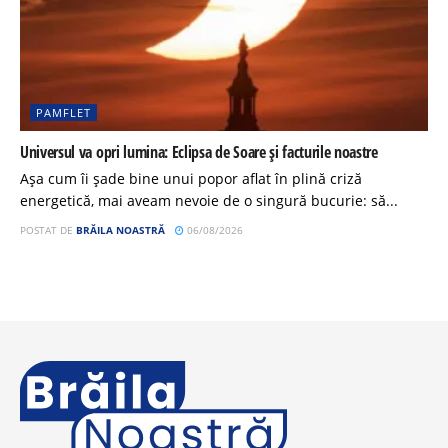
PAMFLET
Universul va opri lumina: Eclipsa de Soare și facturile noastre
Așa cum îi șade bine unui popor aflat în plină criză
energetică, mai aveam nevoie de o singură bucurie: să...
POSTAT DE
BRĂILA NOASTRĂ
06/08/2026