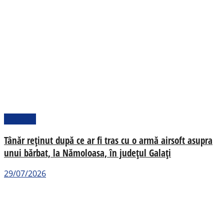
Național
Tânăr reținut după ce ar fi tras cu o armă airsoft asupra
unui bărbat, la Nămoloasa, în județul Galați
29/07/2026