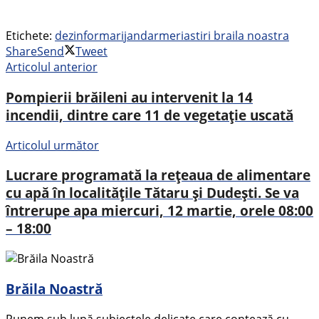
Etichete:
dezinformari
jandarmeria
stiri braila noastra
Share
Send
Tweet
Articolul anterior
Pompierii brăileni au intervenit la 14
incendii, dintre care 11 de vegetație uscată
Articolul următor
Lucrare programată la rețeaua de alimentare
cu apă în localitățile Tătaru și Dudești. Se va
întrerupe apa miercuri, 12 martie, orele 08:00
– 18:00
Brăila Noastră
Punem sub lupă subiectele delicate care contează cu