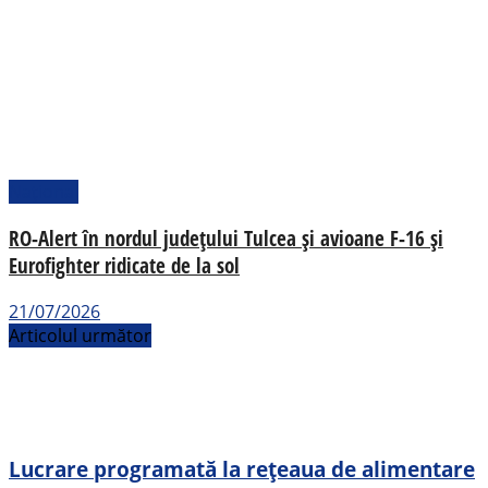
Național
RO-Alert în nordul județului Tulcea și avioane F-16 și
Eurofighter ridicate de la sol
21/07/2026
Articolul următor
Lucrare programată la rețeaua de alimentare