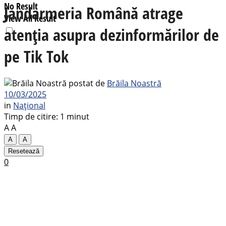
No Result
Jandarmeria Română atrage
View All Result
atenția asupra dezinformărilor de
pe Tik Tok
postat de
Brăila Noastră
10/03/2025
in
Național
Timp de citire: 1 minut
A
A
A
A
Resetează
0