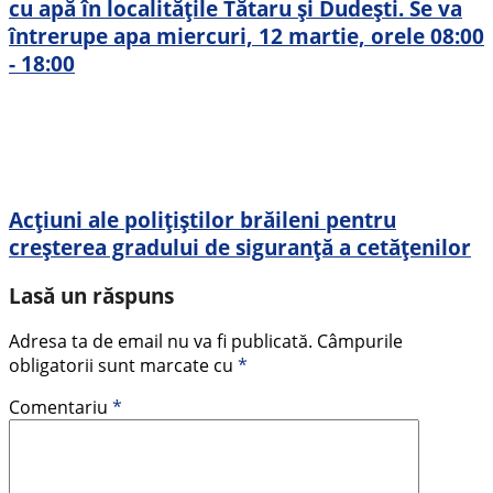
cu apă în localitățile Tătaru și Dudești. Se va
întrerupe apa miercuri, 12 martie, orele 08:00
- 18:00
Acțiuni ale polițiștilor brăileni pentru
creșterea gradului de siguranță a cetățenilor
Lasă un răspuns
Adresa ta de email nu va fi publicată.
Câmpurile
obligatorii sunt marcate cu
*
Comentariu
*