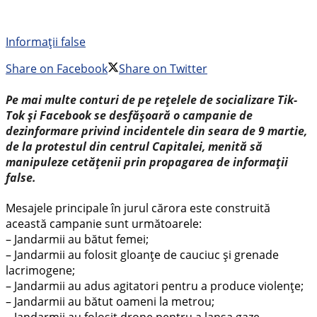
Informații false
Share on Facebook
Share on Twitter
Pe mai multe conturi de pe rețelele de socializare Tik-
Tok și Facebook se desfășoară o campanie de
dezinformare privind incidentele din seara de 9 martie,
de la protestul din centrul Capitalei, menită să
manipuleze cetățenii prin propagarea de informații
false.
Mesajele principale în jurul cărora este construită
această campanie sunt următoarele:
– Jandarmii au bătut femei;
– Jandarmii au folosit gloanțe de cauciuc și grenade
lacrimogene;
– Jandarmii au adus agitatori pentru a produce violențe;
– Jandarmii au bătut oameni la metrou;
– Jandarmii au folosit drone pentru a lansa gaze