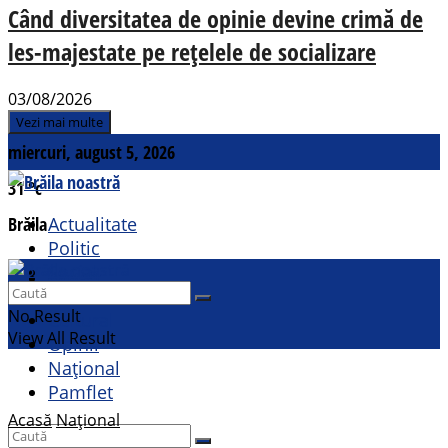
Când diversitatea de opinie devine crimă de
les-majestate pe rețelele de socializare
03/08/2026
Vezi mai multe
miercuri, august 5, 2026
31
°c
Brăila
Actualitate
Politic
Social
Contact
Sport
No Result
Cultural
View All Result
Opinii
Național
Pamflet
Acasă
Național