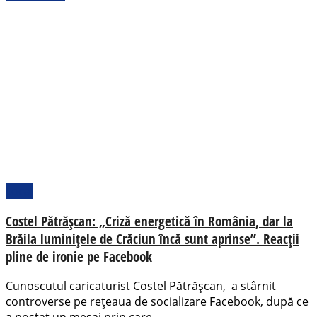
Local
Costel Pătrășcan: „Criză energetică în România, dar la
Brăila luminițele de Crăciun încă sunt aprinse”. Reacții
pline de ironie pe Facebook
Cunoscutul caricaturist Costel Pătrășcan, a stârnit
controverse pe rețeaua de socializare Facebook, după ce