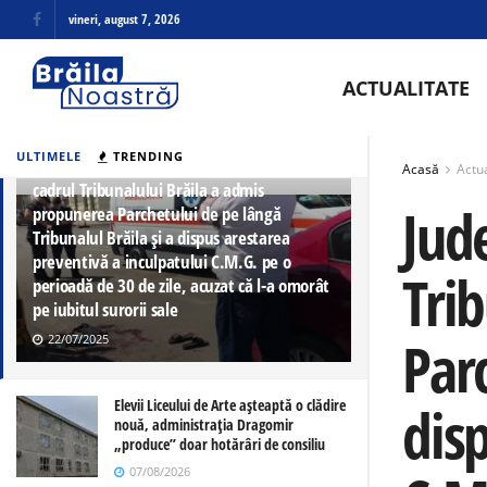
vineri, august 7, 2026
ACTUALITATE
ULTIMELE
TRENDING
Judecătorul de drepturi şi libertăţi din
Acasă
Actua
cadrul Tribunalului Brăila a admis
Jude
propunerea Parchetului de pe lângă
Tribunalul Brăila şi a dispus arestarea
preventivă a inculpatului C.M.G. pe o
Tri
perioadă de 30 de zile, acuzat că l-a omorât
pe iubitul surorii sale
Parc
22/07/2025
dis
Elevii Liceului de Arte așteaptă o clădire
nouă, administrația Dragomir
„produce” doar hotărâri de consiliu
07/08/2026