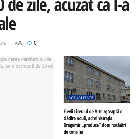
de zile, acuzat că l-a
ale
A
0
nute
A
ACTUALITATE
Elevii Liceului de Arte așteaptă o
clădire nouă, administrația
Dragomir „produce” doar hotărâri
de consiliu