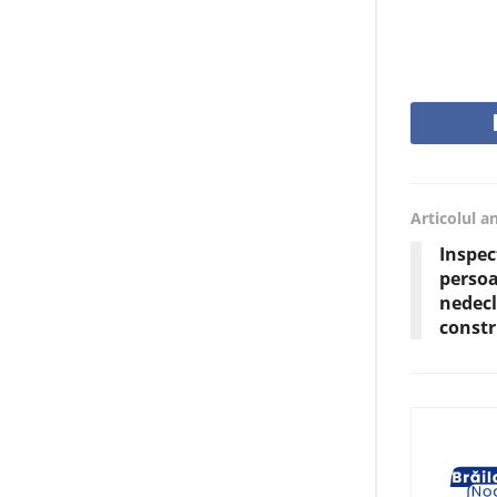
Articolul a
Inspec
perso
nedecl
constr