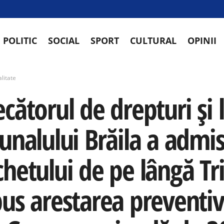
POLITIC
SOCIAL
SPORT
CULTURAL
OPINII
litate
cătorul de drepturi şi l
bunalului Brăila a adm
hetului de pe lângă Tri
pus arestarea preventiv