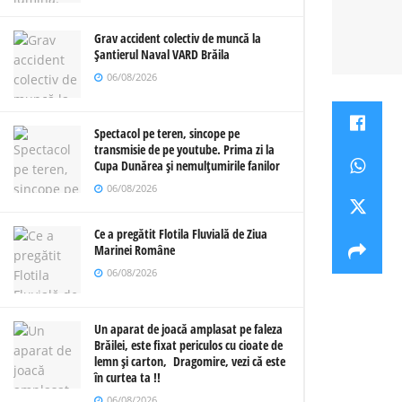
Grav accident colectiv de muncă la
Șantierul Naval VARD Brăila
06/08/2026
Spectacol pe teren, sincope pe
transmisie de pe youtube. Prima zi la
Cupa Dunărea și nemulțumirile fanilor
06/08/2026
Ce a pregătit Flotila Fluvială de Ziua
Marinei Române
06/08/2026
Un aparat de joacă amplasat pe faleza
Brăilei, este fixat periculos cu cioate de
lemn și carton, Dragomire, vezi că este
în curtea ta !!
06/08/2026