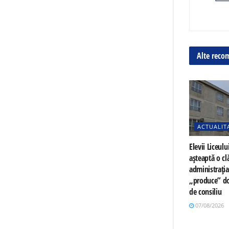
Alte reco
ACTUALIT
Elevii Liceulu
așteaptă o cl
administrați
„produce” do
de consiliu
07/08/2026