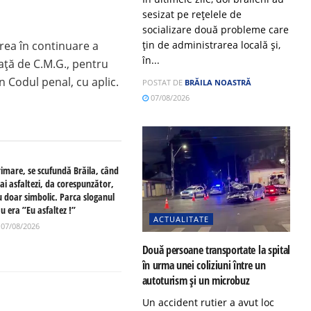
sesizat pe rețelele de
socializare două probleme care
rea în continuare a
țin de administrarea locală și,
în...
faţă de C.M.G., pentru
in Codul penal, cu aplic.
POSTAT DE
BRĂILA NOASTRĂ
07/08/2026
rimare, se scufundă Brăila, când
ai asfaltezi, da corespunzător,
u doar simbolic. Parca sloganul
u era ”Eu asfaltez !”
ACTUALITATE
07/08/2026
Două persoane transportate la spital
în urma unei coliziuni între un
autoturism și un microbuz
Un accident rutier a avut loc