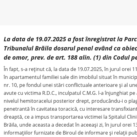
La data de 19.07.2025 a fost înregistrat la Par
Tribunalul Brăila dosarul penal având ca obiec
de omor, prev. de art. 188 alin. (1) din Codul p
În fapt, s-a reţinut că, la data de 19.07.2025, în jurul orei 1
în apartamentul familiei sale din imobilul situat în municipi
nr. 10, pe fondul unei stări conflictuale anterioare şi al u
avute cu victima R.D.C., inculpatul C.M.G. l-a înjunghiat pe 
nivelul hemitoracelui posterior drept, producându-i o plag
penetrantă în cavitatea toracică, cu interesare transfixi
dreaptă, ce a impus transportarea victimei la Spitalul Cli
Brăila, unde aceasta a decedat în aceeași zi, în jurul orei 1
informațiilor furnizate de Biroul de informare şi relaţii pub