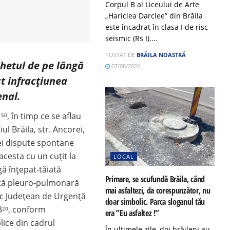
Corpul B al Liceului de Arte
„Hariclea Darclee” din Brăila
este încadrat în clasa I de risc
seismic (Rs I)....
POSTAT DE
BRĂILA NOASTRĂ
chetul de pe lângă
07/08/2026
t infracţiunea
enal.
1
, în timp ce se aflau
50
ul Brăila, str. Ancorei,
nei dispute spontane
acesta cu un cuţit la
LOCAL
ă înţepat-tăiată
Primare, se scufundă Brăila, când
antă pleuro-pulmonară
mai asfaltezi, da corespunzător, nu
nic Judeţean de Urgenţă
doar simbolic. Parca sloganul tău
3
, conform
20
era ”Eu asfaltez !”
lice din cadrul
În ultimele zile, doi brăileni au