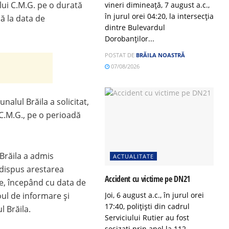
lui C.M.G. pe o durată
vineri dimineață, 7 august a.c.,
în jurul orei 04:20, la intersecția
 la data de
dintre Bulevardul
Dorobanților...
POSTAT DE
BRĂILA NOASTRĂ
07/08/2026
alul Brăila a solicitat,
 C.M.G., pe o perioadă
 Brăila a admis
ACTUALITATE
 dispus arestarea
Accident cu victime pe DN21
le, începând cu data de
oul de informare şi
Joi, 6 august a.c., în jurul orei
17:40, polițiști din cadrul
l Brăila.
Serviciului Rutier au fost
sesizați prin apel la 112,...