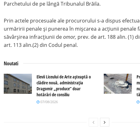
Parchetului de pe lângă Tribunalul Brăila.
Prin actele procesuale ale procurorului s-a dispus efectua
urmăririi penale şi punerea în mişcarea a acţiunii penale 
săvârşirea infracţiunii de
omor,
prev. de art. 188 alin. (1) d
art. 113 alin.(2) din Codul penal.
Noutati
Elevii Liceului de Arte așteaptă o
P
clădire nouă, administrația
m
Dragomir „produce” doar
n
hotărâri de consiliu
tă
07/08/2026