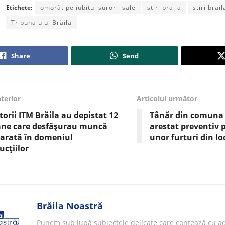
Etichete:
omorât pe iubitul surorii sale
stiri braila
stiri brai
Tribunalului Brăila
Share
Send
nterior
Articolul următor
torii ITM Brăila au depistat 12
Tânăr din comuna 
ane care desfășurau muncă
arestat preventiv 
arată în domeniul
unor furturi din lo
ucțiilor
Brăila Noastră
Punem sub lupă subiectele delicate care contează cu ad