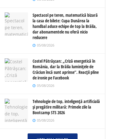
Spectacol pe teren, matematică bizară
la casa de bilete: Cupa Dunărea la
handbal aduce echipe de top la Brăila,
dar abonamentele nu oferă nicio
reducere
05/08/2026
Costel Pătrășcan: „Criză energetică în
România, dar la Brăila luminițele de
Crăciun încă sunt aprinse”. Reacții pline
de ironie pe Facebook
05/08/2026
Tehnologie de top, inteligență artificială
și pregătire militară: Primele zile la
Bootcamp STS 2026
05/08/2026