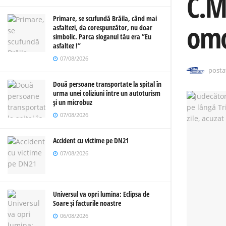
C.M.
Primare, se scufundă Brăila, când mai
omor
asfaltezi, da corespunzător, nu doar
simbolic. Parca sloganul tău era ”Eu
asfaltez !”
07/08/2026
posta
Două persoane transportate la spital în
urma unei coliziuni între un autoturism
și un microbuz
07/08/2026
Accident cu victime pe DN21
07/08/2026
Universul va opri lumina: Eclipsa de
Soare și facturile noastre
06/08/2026