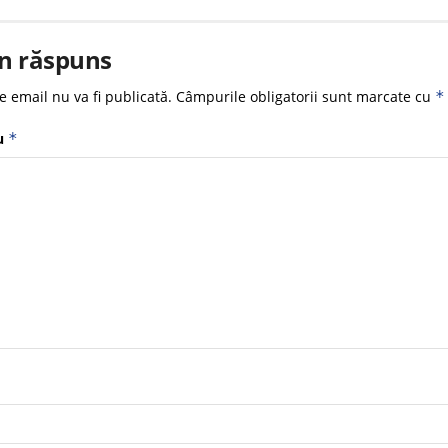
n răspuns
e email nu va fi publicată.
Câmpurile obligatorii sunt marcate cu
*
u
*