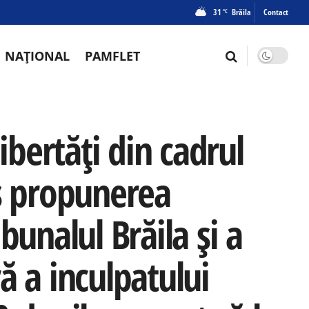
31
Brăila
Contact
°C
NAȚIONAL
PAMFLET
ibertăţi din cadrul
is propunerea
bunalul Brăila şi a
ă a inculpatului