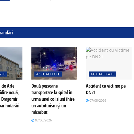
mandări
ATE
ACTUALITATE
ACTUALITATE
i de Arte
Două persoane
Accident cu victime pe
ădire nouă,
transportate la spital în
DN21
a Dragomir
urma unei coliziuni între
07/08/2026
ar hotărâri
un autoturism și un
microbuz
07/08/2026