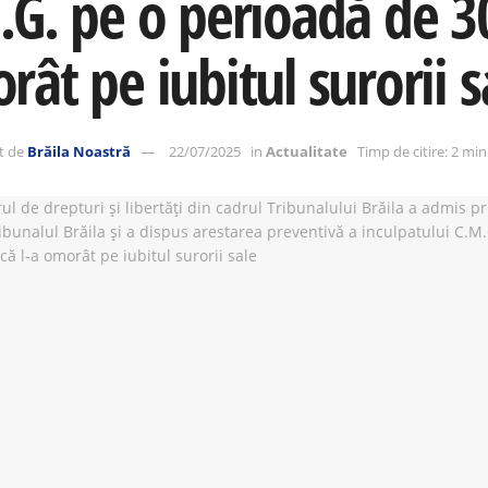
G. pe o perioadă de 30 
ât pe iubitul surorii s
t de
Brăila Noastră
22/07/2025
in
Actualitate
Timp de citire: 2 mi