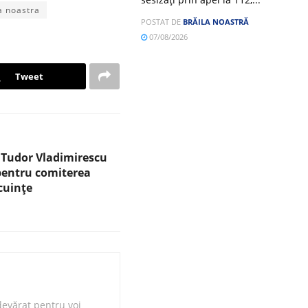
la noastra
POSTAT DE
BRĂILA NOASTRĂ
07/08/2026
Tweet
Tudor Vladimirescu
pentru comiterea
cuințe
evărat pentru voi