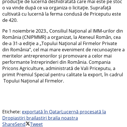
producție de lucernă deshidratată care mai este pe stoc
o va vinde după ce va organiza o licitaţie. Suprafaţă
cultivată cu lucernă la ferma condusă de Priceputu este
de 420.
Pe 1 noiembrie 2023., Consiliul Național al IMM-urilor din
România (CNIPMMR) a organizat, la Ateneul Român, cea
de-a 31-a ediţie a „Topului Naţional al Firmelor Private
din România”, cel mai mare eveniment de recunoaștere a
meritelor antreprenorilor și promovare a celor mai
performante întreprinderi din România. Compania
Pricons Agriculture, administrată de Vali Priceputu, a
primit Premiul Special pentru calitate la export, în cadrul
Topului Naţional al Firmelor.
Etichete:
exportată în Qatar
Lucernă procesată la
Dropia
stiri braila
stiri braila noastra
Share
Send
Tweet