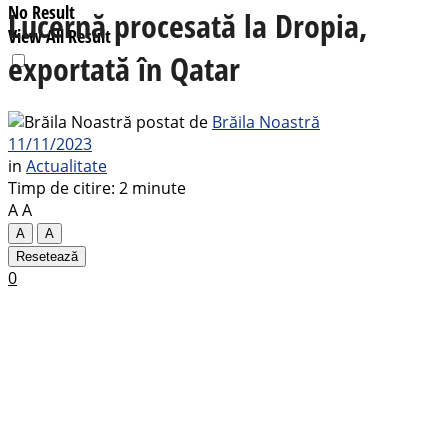
No Result
Lucernă procesată la Dropia,
View All Result
exportată în Qatar
postat de
Brăila Noastră
11/11/2023
in
Actualitate
Timp de citire: 2 minute
A
A
A
A
Resetează
0