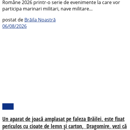
Române 2026 printr-o serie de evenimente la care vor
participa marinari militari, nave militare...
postat de
Brăila Noastră
06/08/2026
Local
Un aparat de joacă amplasat pe faleza Brăilei, este fixat
periculos cu cioate de lemn și carton, Dragomire, vezi că