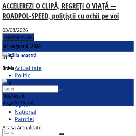
ACCELEREZI O CLIPĂ, REGREȚI O VIAȚĂ —
ROADPOL-SPEED, polițiștii cu ochii pe voi
03/08/2026
Vezi mai multe
joi, august 6, 2026
31
°c
Brăila
Actualitate
Politic
Social
Contact
Sport
No Result
Cultural
View All Result
Opinii
Național
Pamflet
Acasă
Actualitate