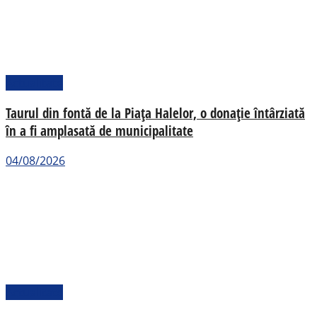
Actualitate
Taurul din fontă de la Piața Halelor, o donație întârziată
în a fi amplasată de municipalitate
04/08/2026
Actualitate