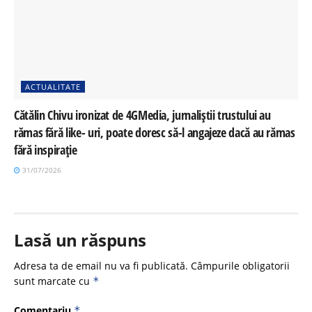
ACTUALITATE
Cătălin Chivu ironizat de 4GMedia, jurnaliștii trustului au
rămas fără like- uri, poate doresc să-l angajeze dacă au rămas
fără inspirație
31/07/2026
Lasă un răspuns
Adresa ta de email nu va fi publicată.
Câmpurile obligatorii
sunt marcate cu
*
Comentariu
*