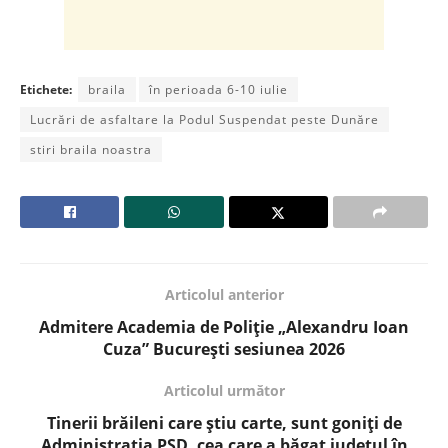
Etichete:
braila
în perioada 6-10 iulie
Lucrări de asfaltare la Podul Suspendat peste Dunăre
stiri braila noastra
Articolul anterior
Admitere Academia de Poliție „Alexandru Ioan
Cuza” București sesiunea 2026
Articolul următor
Tinerii brăileni care știu carte, sunt goniți de
Administrația PSD, cea care a băgat județul în