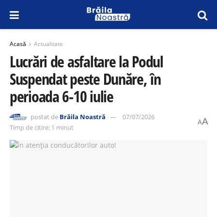
Acasă
Actualitate
Lucrări de asfaltare la Podul
Suspendat peste Dunăre, în
perioada 6-10 iulie
postat de
Brăila Noastră
07/07/2026
A
A
Timp de citire: 1 minut