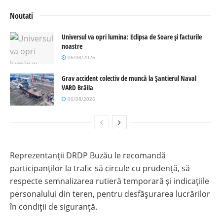
Noutati
Universul va opri lumina: Eclipsa de Soare și facturile
noastre
06/08/2026
Grav accident colectiv de muncă la Șantierul Naval
VARD Brăila
06/08/2026
Reprezentanții DRDP Buzău le recomandă
participanților la trafic să circule cu prudență, să
respecte semnalizarea rutieră temporară și indicațiile
personalului din teren, pentru desfășurarea lucrărilor
în condiții de siguranță.