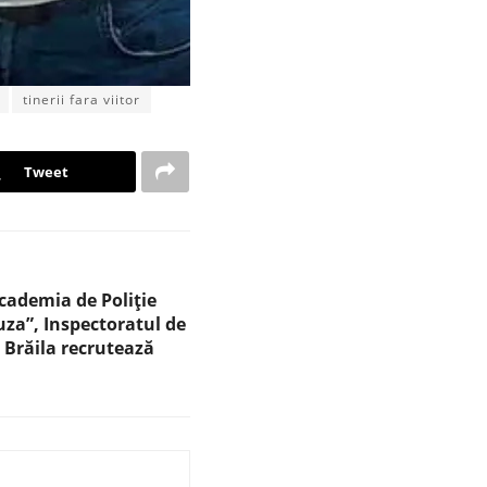
tinerii fara viitor
Tweet
cademia de Poliție
za”, Inspectoratul de
 Brăila recrutează