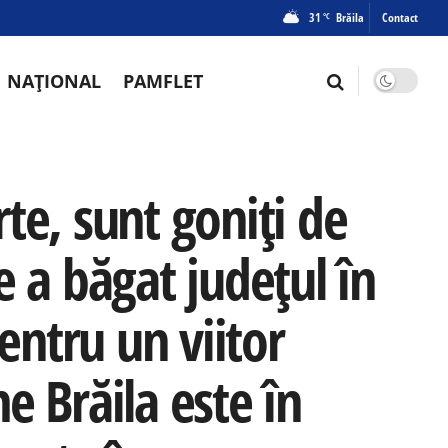
31
Brăila
Contact
°C
NAȚIONAL
PAMFLET
arte, sunt goniți de
e a băgat județul în
pentru un viitor
e Brăila este în