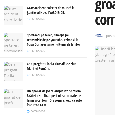
groa
Grav accident colectiv de muncă la
com
Șantierul Naval VARD Brăila
06/08/2026
Spectacol pe teren, sincope pe
posta
transmisie de pe youtube. Prima zi la
Cupa Dunărea și nemulțumirile fanilor
06/08/2026
Ce a pregătit Flotila Fluvială de Ziua
Marinei Române
06/08/2026
Un aparat de joacă amplasat pe faleza
Brăilei, este fixat periculos cu cioate de
lemn și carton, Dragomire, vezi că este
în curtea ta !!
06/08/2026