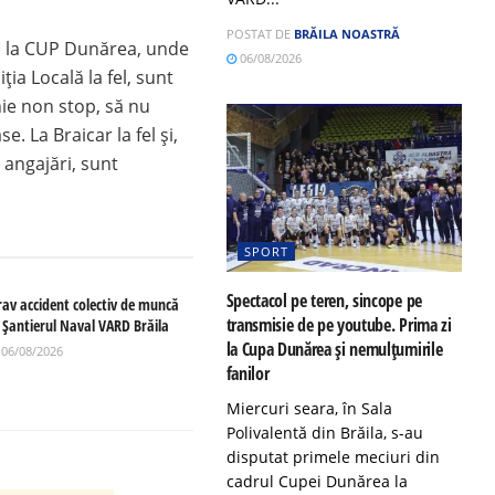
POSTAT DE
BRĂILA NOASTRĂ
D, la CUP Dunărea, unde
06/08/2026
ția Locală la fel, sunt
nie non stop, să nu
. La Braicar la fel și,
 angajări, sunt
SPORT
Spectacol pe teren, sincope pe
rav accident colectiv de muncă
transmisie de pe youtube. Prima zi
a Șantierul Naval VARD Brăila
la Cupa Dunărea și nemulțumirile
06/08/2026
fanilor
Miercuri seara, în Sala
Polivalentă din Brăila, s-au
disputat primele meciuri din
cadrul Cupei Dunărea la