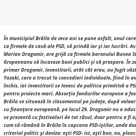
În municipiul Brăila de zece ani se pune asfalt, unul car
ca firmele de casă ale PSD, să prindă iar și iar lucrări. A
Marian Dragomir, are grijă ca firmele baronului Bunea St
Gropeneanu să încaseze bani publici și să prospere. În z
primar Dragomir, investitorii, atât cât erau, au fugit văzâ
Yazaki, care a trecut la concedieri individuale, fiind în av
închis, iar investitorii se lovesc de politica primitivă a P
pentru proiecte mari. Absorția fondurilor europene a fos
Brăila se situează în clasamentul pe județe, după valoare
cu finanțare europeană, pe locul 29. Dragomir nu a adus 
se prezentă cu
festivaluri de tot râsul, doar pentru a fi 
cum să rămână în Brăila în capcana PSD-iștilor, unde do
criteriul politic și deviza: ești PSD- ist, ești bun, nu, pleac