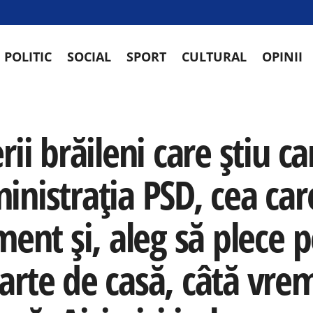
POLITIC
SOCIAL
SPORT
CULTURAL
OPINII
l
rii brăileni care știu c
inistrația PSD, cea car
ment și, aleg să plece 
arte de casă, câtă vrem