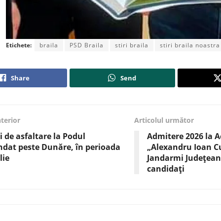
Etichete:
braila
PSD Braila
stiri braila
stiri braila noastra
Share
Send
nterior
Articolul următor
i de asfaltare la Podul
Admitere 2026 la A
dat peste Dunăre, în perioada
„Alexandru Ioan Cu
lie
Jandarmi Județean
candidați