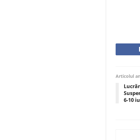
Articolul a
Lucrăr
Suspen
6-10 iu