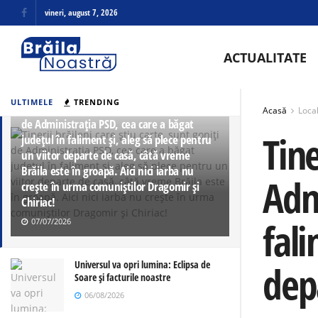
vineri, august 7, 2026
ACTUALITATE
ULTIMELE
TRENDING
Tinerii brăileni care știu carte, sunt goniți
Acasă
Loca
de Administrația PSD, cea care a băgat
Tine
județul în faliment și, aleg să plece pentru
un viitor departe de casă, câtă vreme
Brăila este în groapă. Aici nici iarba nu
Adm
crește în urma comuniștilor Dragomir și
Chiriac!
fali
07/07/2026
dep
Universul va opri lumina: Eclipsa de
Soare și facturile noastre
06/08/2026