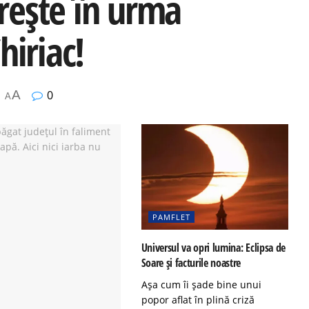
crește în urma
hiriac!
A
0
A
PAMFLET
Universul va opri lumina: Eclipsa de
Soare și facturile noastre
Așa cum îi șade bine unui
popor aflat în plină criză