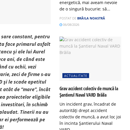
energetică, mai aveam nevoie
de o singură bucurie: să...
POSTAT DE
BRĂILA NOASTRĂ
06/08/2026
e sare constant, pentru
sta face primarul asfalt
ancu și ale lui Aurel
ece ani, de când este
nd cu ochii, vezi
arie, zeci de firme s-au
ACTUALITATE
SD și le scade apetitul
Grav accident colectiv de muncă la
t atât de “mare”, încât
Șantierul Naval VARD Brăila
a proiectelor eligibile
investitori, în schimb
Un incident grav, încadrat de
autorități drept accident
aplaudat. Tinerii nu au
colectiv de muncă, a avut loc joi
ar ei performează pe
în incinta Șantierului Naval
ă!
VARD...