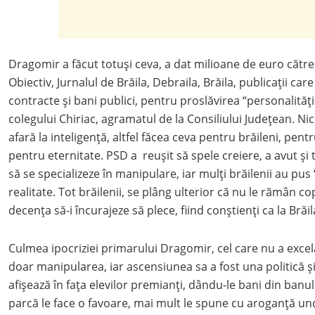
Dragomir a făcut totuși ceva, a dat milioane de euro cătr
Obiectiv, Jurnalul de Brăila, Debraila, Brăila, publicații ca
contracte și bani publici, pentru proslăvirea “personalități
colegului Chiriac, agramatul de la Consiliului Județean. N
afară la inteligență, altfel făcea ceva pentru brăileni, pentr
pentru eternitate. PSD a reușit să spele creiere, a avut și 
să se specializeze în manipulare, iar mulți brăilenii au pus 
realitate. Tot brăilenii, se plâng ulterior că nu le rămân co
decența să-i încurajeze să plece, fiind conștienți ca la Brăi
Culmea ipocriziei primarului Dragomir, cel care nu a excelat
doar manipularea, iar ascensiunea sa a fost una politică și
afișează în fața elevilor premianți, dându-le bani din banu
parcă le face o favoare, mai mult le spune cu aroganță und