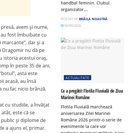
handbal feminin. Clubul
organizator,...
POSTAT DE
BRĂILA NOASTRĂ
06/08/2026
e presă, avem și nume,
re au fost îmbuibate cu
i marcante”, dar și a
ici Dragomir nu dă pe
u istoria acestui oraș,
timp în peste 35 de ani,
“botul”, asta este
ACTUALITATE
pii acasă, au însă
la nu fac nicio brânză.
Ce a pregătit Flotila Fluvială de Ziua
Marinei Române
 cu studiile, a învățat
Flotila Fluvială marchează
 atât, este că se
aniversarea Zilei Marinei
Române 2026 printr-o serie de
l public și diplome de
evenimente la care vor
e a ajuns el, primar.
participa marinari militari, nave