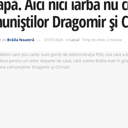
pă. Aici nici iarba nu 
uniștilor Dragomir și C
t de
Brăila Noastră
07/07/2026
in
Local
Timp de citire: 2 minute