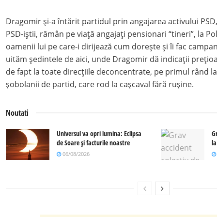
Dragomir și-a întărit partidul prin angajarea activului PS
PSD-iștii, rămân pe viață angajați pensionari “tineri”, la Poli
oamenii lui pe care-i dirijează cum dorește și îi fac campa
uităm ședintele de aici, unde Dragomir dă indicații prețioase
de fapt la toate direcțiile deconcentrate, pe primul rând la
șobolanii de partid, care rod la cașcaval fără rușine.
Noutati
Universul va opri lumina: Eclipsa
G
de Soare și facturile noastre
l
06/08/2026