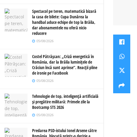
Spectacol pe teren, matematică bizară
la casa de bilete: Cupa Dunărea la
handbal aduce echipe de top la Brăila,
dar abonamentele nu oferă nicio
reducere
05/08/2026
Costel Pătrășcan: „Criză energetică în
România, dar la Brăila luminițele de
Crăciun încă sunt aprinse”. Reacții pline
de ironie pe Facebook
05/08/2026
Tehnologie de top, inteligență artificială
și pregătire militară: Primele zile la
Bootcamp STS 2026
05/08/2026
Predarea PSD-istului Ionel Arsene către
România, blocată printr-o decizie a