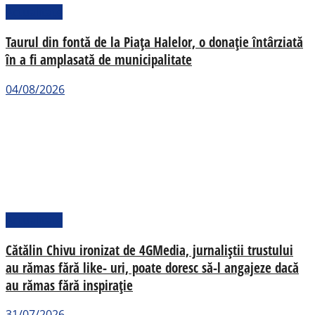
Actualitate
Taurul din fontă de la Piața Halelor, o donație întârziată
în a fi amplasată de municipalitate
04/08/2026
Actualitate
Cătălin Chivu ironizat de 4GMedia, jurnaliștii trustului
au rămas fără like- uri, poate doresc să-l angajeze dacă
au rămas fără inspirație
31/07/2026