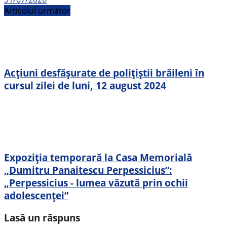
Articolul următor
Acțiuni desfășurate de polițiștii brăileni în
cursul zilei de luni, 12 august 2024
Expoziția temporară la Casa Memorială
„Dumitru Panaitescu Perpessicius”:
„Perpessicius - lumea văzută prin ochii
adolescenței”
Lasă un răspuns