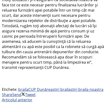
face tot ce este necesar pentru finalizarea lucrărilor și
reluarea furnizării apei potabile într-un timp cât mai
scurt, dar aceste intervenții sunt necesare pentru
modernizarea rețelelor de distribuție a apei potabile.
Totodată, rugăm toți abonații afectați de lucrări să își
asigure rezerva minimă de apă pentru consum și uz
casnic pe perioada întreruperii furnizării apei. De
asemenea, vă aducem la cunoștință că la reluarea
alimentării cu apă este posibil ca la robinete să curgă apă
tulbure din cauza antrenării depunerilor din conducte.
Recomandăm să se folosească apa doar în scopuri
menajere pentru scurt timp, până la limpezirea ei”,
transmit reprezentanții CUP Dunărea.
Etichete:
braila
CUP Dunărea
stiri braila
stiri braila noastra
Share
Send
Tweet
Articolul anterior