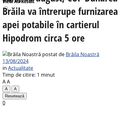
View All Result
Brăila va întrerupe furnizarea
apei potabile în cartierul
Hipodrom circa 5 ore
postat de
Brăila Noastră
13/08/2024
in
Actualitate
Timp de citire: 1 minut
A
A
A
A
Resetează
0