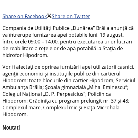
Share on Facebook
Share on Twitter
Compania de Utilități Publice „Dunărea” Brăila anunță că
va întrerupe furnizarea apei potabile luni, 19 august,
între orele 09:00 – 14:00, pentru executarea unor lucrări
de reabilitare a rețelelor de apă potabilă la Stația de
hidrofor Hipodrom.
Vor fi afectați de oprirea furnizării apei utilizatorii casnici,
agenții economici și instituțiile publice din cartierul
Hipodrom: toate blocurile din cartier Hipodrom; Serviciul
Ambulanța Brăila; Școala gimnazială „Mihai Eminescu”;
Colegiul Național „D. P. Perpesicius”; Policlinica
Hipodrom; Grădinița cu program prelungit nr. 37 și 48;
Complexul mare, Complexul mic și Piața Microhala
Hipodrom.
Noutati