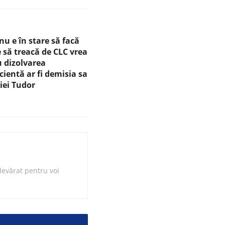
nu e în stare să facă
e să treacă de CLC vrea
 dizolvarea
icientă ar fi demisia sa
iei Tudor
evărat pentru voi