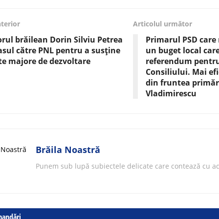
nterior
Articolul următor
rul brăilean Dorin Silviu Petrea
Primarul PSD care 
asul către PNL pentru a susține
un buget local car
te majore de dezvoltare
referendum pentru
Consiliului. Mai ef
din fruntea primăr
Vladimirescu
Brăila Noastră
Punem sub lupă subiectele delicate care contează cu ad
mandări