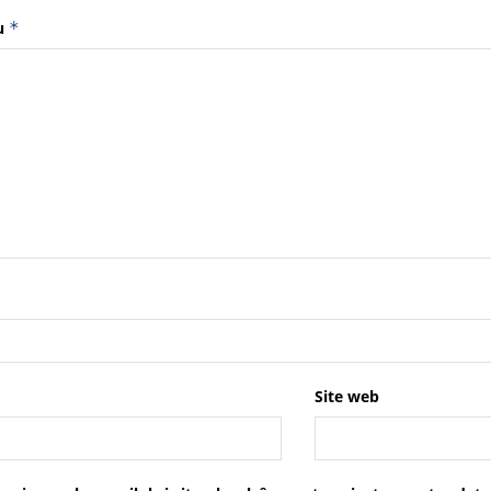
u
*
Site web