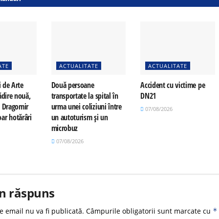
ATE
ACTUALITATE
ACTUALITATE
i de Arte
Două persoane
Accident cu victime pe
ădire nouă,
transportate la spital în
DN21
a Dragomir
urma unei coliziuni între
07/08/2026
ar hotărâri
un autoturism și un
microbuz
07/08/2026
n răspuns
e email nu va fi publicată.
Câmpurile obligatorii sunt marcate cu
*