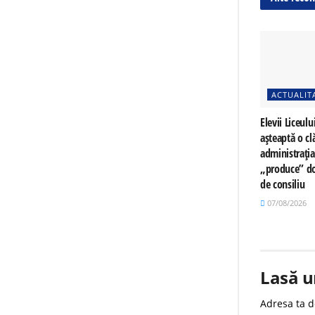
ACTUALIT
Elevii Liceulu
așteaptă o cl
administrați
„produce” do
de consiliu
07/08/2026
Lasă u
Adresa ta d