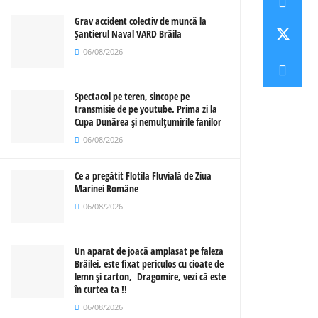
Grav accident colectiv de muncă la
Șantierul Naval VARD Brăila
06/08/2026
Spectacol pe teren, sincope pe
transmisie de pe youtube. Prima zi la
Cupa Dunărea și nemulțumirile fanilor
06/08/2026
Ce a pregătit Flotila Fluvială de Ziua
Marinei Române
06/08/2026
Un aparat de joacă amplasat pe faleza
Brăilei, este fixat periculos cu cioate de
lemn și carton, Dragomire, vezi că este
în curtea ta !!
06/08/2026