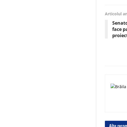
Articolul a
Senato
face p
proiec
Alte reco