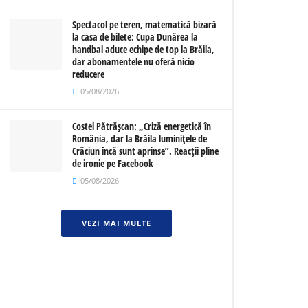
Spectacol pe teren, matematică bizară
la casa de bilete: Cupa Dunărea la
handbal aduce echipe de top la Brăila,
dar abonamentele nu oferă nicio
reducere
05/08/2026
Costel Pătrășcan: „Criză energetică în
România, dar la Brăila luminițele de
Crăciun încă sunt aprinse”. Reacții pline
de ironie pe Facebook
05/08/2026
VEZI MAI MULTE