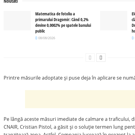
Noutati
Matematica de fotoliu a
El
primarului Dragomir: Când 0,2%
c
devine 0,0002% pe spatele banului
D
public
ho
08/08/2026
Printre măsurile adoptate și puse deja în aplicare se num
Pe lângă aceste măsuri imediate de calmare a traficului, d
CNAIR, Cristian Pistol, a găsit și o soluție termen lung pent
tranzitează zona. Astfel, Compania lucrează în prezent la