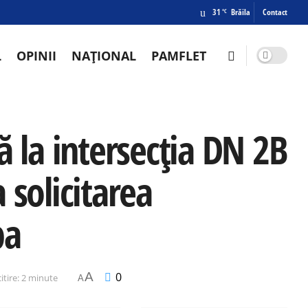
31
Brăila
Contact
°C
L
OPINII
NAȚIONAL
PAMFLET
ă la intersecția DN 2B
 solicitarea
pa
A
0
itire: 2 minute
A