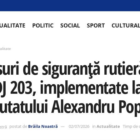
UALITATE
POLITIC
SOCIAL
SPORT
CULTURA
alitate
uri de siguranță rutier
DJ 203, implementate la
utatului Alexandru Po
postat de
Brăila Noastră
02/07/2026
in
Actualitate
Timp de c