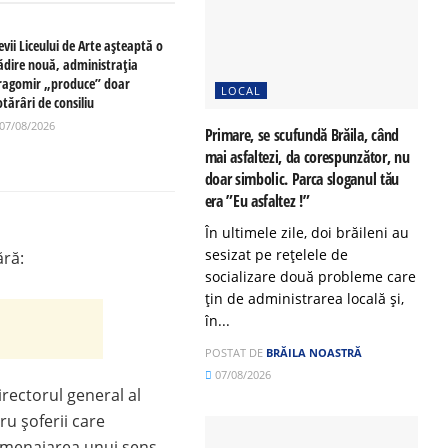
evii Liceului de Arte așteaptă o
lădire nouă, administrația
ragomir „produce” doar
LOCAL
tărâri de consiliu
07/08/2026
Primare, se scufundă Brăila, când
mai asfaltezi, da corespunzător, nu
doar simbolic. Parca sloganul tău
era ”Eu asfaltez !”
În ultimele zile, doi brăileni au
sesizat pe rețelele de
ără:
socializare două probleme care
țin de administrarea locală și,
în...
POSTAT DE
BRĂILA NOASTRĂ
07/08/2026
irectorul general al
ru șoferii care
 amenajarea unui sens