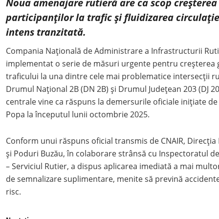
Noua amenajare rutieră are ca scop creșterea 
participanților la trafic și fluidizarea circulați
intens tranzitată.
Compania Națională de Administrare a Infrastructurii Ruti
implementat o serie de măsuri urgente pentru creșterea g
traficului la una dintre cele mai problematice intersecții ru
Drumul Național 2B (DN 2B) și Drumul Județean 203 (DJ 203)
centrale vine ca răspuns la demersurile oficiale inițiate 
Popa la începutul lunii octombrie 2025.
Conform unui răspuns oficial transmis de CNAIR, Direcți
și Poduri Buzău, în colaborare strânsă cu Inspectoratul de
– Serviciul Rutier, a dispus aplicarea imediată a mai multor
de semnalizare suplimentare, menite să prevină accidente
risc.