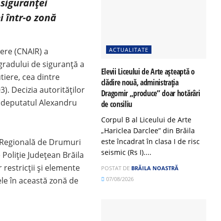
siguranței
ei într-o zonă
ere (CNAIR) a
ACTUALITATE
radului de siguranță a
Elevii Liceului de Arte așteaptă o
tiere, cea dintre
clădire nouă, administrația
. Decizia autorităților
Dragomir „produce” doar hotărâri
de deputatul Alexandru
de consiliu
Corpul B al Liceului de Arte
„Hariclea Darclee” din Brăila
a Regională de Drumuri
este încadrat în clasa I de risc
seismic (Rs I)....
 Poliție Județean Brăila
 restricții și elemente
POSTAT DE
BRĂILA NOASTRĂ
le în această zonă de
07/08/2026