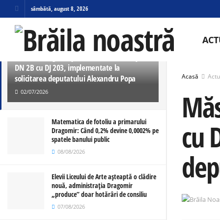
sâmbătă, august 8, 2026
ULTIMELE
TRENDING
ACT
Măsuri de siguranță rutieră la intersecția
DN 2B cu DJ 203, implementate la
Acasă
Actu
solicitarea deputatului Alexandru Popa
02/07/2026
Măs
Matematica de fotoliu a primarului
cu 
Dragomir: Când 0,2% devine 0,0002% pe
spatele banului public
08/08/2026
dep
Elevii Liceului de Arte așteaptă o clădire
nouă, administrația Dragomir
„produce” doar hotărâri de consiliu
07/08/2026