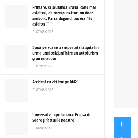
Primare, se scufundă Brăila, când mai
asfaltezi, da corespunzător, nu doar
simbolic. Parca sloganul tău era ”Eu
asfaltez !”
07/08/2026
Două persoane transportate la spital în
urma unei coliziuni între un autoturism
și un microbuz
07/08/2026
Accident cu victime pe DN21
07/08/2026
Universul va opri lumina: Eclipsa de
Soare și facturile noastre
06/08/2026