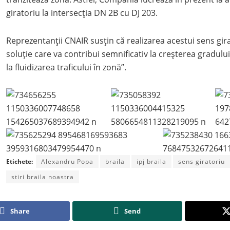
giratoriu la intersecția DN 2B cu DJ 203.
Reprezentanții CNAIR susțin că realizarea acestui sens gir
soluție care va contribui semnificativ la creșterea gradului
la fluidizarea traficului în zonă”.
Etichete:
Alexandru Popa
braila
ipj braila
sens giratoriu
stiri braila noastra
Share
Send