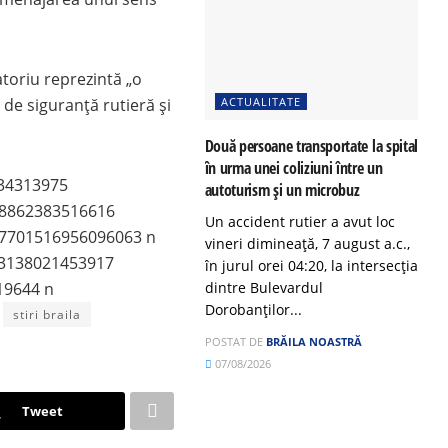
atoriu reprezintă „o
 de siguranță rutieră și
ACTUALITATE
Două persoane transportate la spital
în urma unei coliziuni între un
autoturism și un microbuz
Un accident rutier a avut loc
vineri dimineață, 7 august a.c.,
în jurul orei 04:20, la intersecția
dintre Bulevardul
Dorobanților...
stiri braila
POSTAT DE
BRĂILA NOASTRĂ
07/08/2026
Tweet