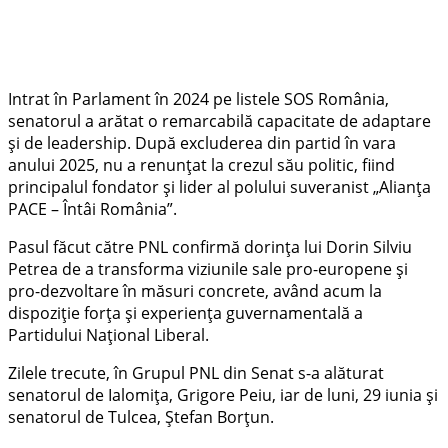
Intrat în Parlament în 2024 pe listele SOS România,
senatorul a arătat o remarcabilă capacitate de adaptare
și de leadership. După excluderea din partid în vara
anului 2025, nu a renunțat la crezul său politic, fiind
principalul fondator și lider al polului suveranist „Alianţa
PACE – Întâi România”.
Pasul făcut către PNL confirmă dorința lui Dorin Silviu
Petrea de a transforma viziunile sale pro-europene și
pro-dezvoltare în măsuri concrete, având acum la
dispoziție forța și experiența guvernamentală a
Partidului Național Liberal.
Zilele trecute, în Grupul PNL din Senat s-a alăturat
senatorul de Ialomița, Grigore Peiu, iar de luni, 29 iunia și
senatorul de Tulcea, Ștefan Borțun.