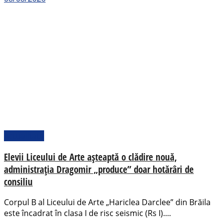
Actualitate
Elevii Liceului de Arte așteaptă o clădire nouă,
administrația Dragomir „produce” doar hotărâri de
consiliu
Corpul B al Liceului de Arte „Hariclea Darclee” din Brăila
este încadrat în clasa I de risc seismic (Rs I)....