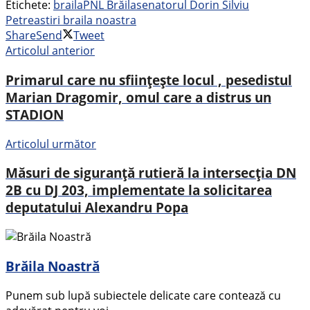
Etichete:
braila
PNL Brăila
senatorul Dorin Silviu
Petrea
stiri braila noastra
Share
Send
Tweet
Articolul anterior
Primarul care nu sființește locul , pesedistul
Marian Dragomir, omul care a distrus un
STADION
Articolul următor
Măsuri de siguranță rutieră la intersecția DN
2B cu DJ 203, implementate la solicitarea
deputatului Alexandru Popa
Brăila Noastră
Punem sub lupă subiectele delicate care contează cu