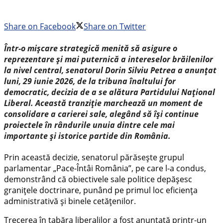
Share on Facebook
Share on Twitter
Într-o mișcare strategică menită să asigure o
reprezentare și mai puternică a intereselor brăilenilor
la nivel central, senatorul Dorin Silviu Petrea a anunțat
luni, 29 iunie 2026, de la tribuna înaltului for
democratic, decizia de a se alătura Partidului Național
Liberal. Această tranziție marchează un moment de
consolidare a carierei sale, alegând să își continue
proiectele în rândurile unuia dintre cele mai
importante și istorice partide din România.
Prin această decizie, senatorul părăsește grupul
parlamentar „Pace-Întâi România”, pe care l-a condus,
demonstrând că obiectivele sale politice depășesc
granițele doctrinare, punând pe primul loc eficiența
administrativă și binele cetățenilor.
Trecerea în tabăra liberalilor a fost anunțată printr-un