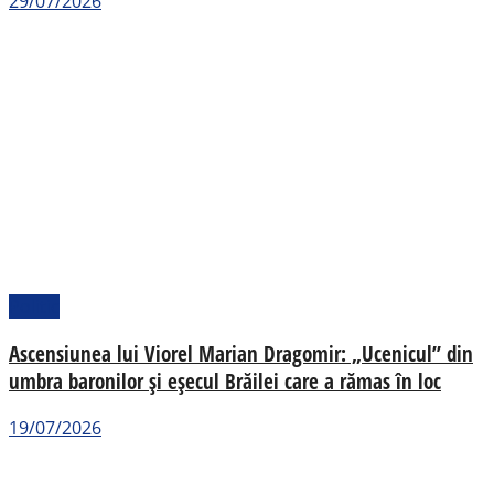
29/07/2026
Politic
Ascensiunea lui Viorel Marian Dragomir: „Ucenicul” din
umbra baronilor și eșecul Brăilei care a rămas în loc
19/07/2026