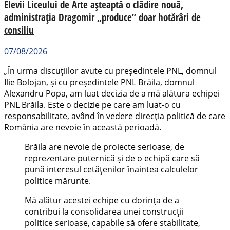
Elevii Liceului de Arte așteaptă o clădire nouă,
administrația Dragomir „produce” doar hotărâri de
consiliu
07/08/2026
„
În urma discuțiilor avute cu președintele PNL, domnul
Ilie Bolojan, și cu președintele PNL Brăila, domnul
Alexandru Popa, am luat decizia de a mă alătura echipei
PNL Brăila. Este o decizie pe care am luat-o cu
responsabilitate, având în vedere direcția politică de care
România are nevoie în această perioadă.
Brăila are nevoie de proiecte serioase, de
reprezentare puternică și de o echipă care să
pună interesul cetățenilor înaintea calculelor
politice mărunte.
Mă alătur acestei echipe cu dorința de a
contribui la consolidarea unei construcții
politice serioase, capabile să ofere stabilitate,