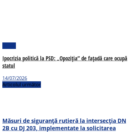
Politic
Ipocrizia politică la PSD: „Opoziția” de fațadă care ocupă
statul
14/07/2026
Articolul următor
Măsuri de siguranță rutieră la intersecția DN
2B cu DJ 203, implementate la solicitarea