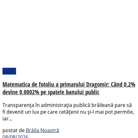
Opinii
Matematica de fotoliu a primarului Dragomir: Când 0,2%
devine 0,0002% pe spatele banului public
Transparența în administrația publică brăileană pare să
fi devenit un lux pe care cetățenii nu și-l mai pot permite,
iar...
postat de
Brăila Noastră
08/08/2026