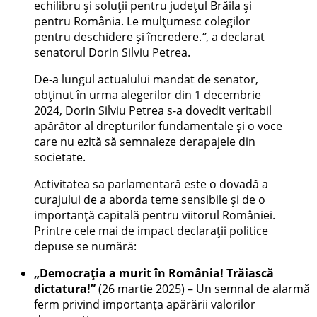
echilibru și soluții pentru județul Brăila și
pentru România. Le mulțumesc colegilor
pentru deschidere și încredere.
”
, a declarat
senatorul Dorin Silviu Petrea.
De-a lungul actualului mandat de senator,
obținut în urma alegerilor din 1 decembrie
2024, Dorin Silviu Petrea s-a dovedit veritabil
apărător al drepturilor fundamentale și o voce
care nu ezită să semnaleze derapajele din
societate.
Activitatea sa parlamentară este o dovadă a
curajului de a aborda teme sensibile și de o
importanță capitală pentru viitorul României.
Printre cele mai de impact declarații politice
depuse se numără:
„Democrația a murit în România! Trăiască
dictatura!”
(26 martie 2025) – Un semnal de alarmă
ferm privind importanța apărării valorilor