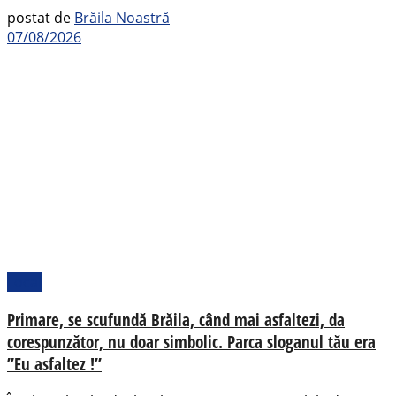
postat de
Brăila Noastră
07/08/2026
Local
Primare, se scufundă Brăila, când mai asfaltezi, da
corespunzător, nu doar simbolic. Parca sloganul tău era
”Eu asfaltez !”