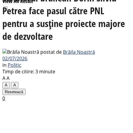
View All Result
Petrea face pasul către PNL
pentru a susține proiecte majore
de dezvoltare
postat de
Brăila Noastră
02/07/2026
in
Politic
Timp de citire: 3 minute
A
A
A
A
Resetează
0