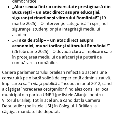
democratice.
„Abuz sexual într-o universitate prestigioasă din
București – un atac direct asupra educației,
siguranței tinerilor și viitorului României!”
(19
martie 2025) – O intervenție categorică în sprijinul
siguranței studenților și a integrității mediului
academic.
„«Taxa de stâlp» – un atac direct asupra
economiei, muncitorilor și viitorului României!”
(26 februarie 2025) – O dovadă clară a implicării sale
în protejarea mediului de afaceri și a puterii de
cumpărare a românilor.
Cariera parlamentarului brăilean reflectă o ascensiune
construită pe o bază solidă de experiență administrativă.
Implicarea sa în viața publică a început în anul 2012, când
a câștigat încrederea cetățenilor fiind ales consilier local
municipal din partea UNPR (pe listele Alianței pentru
Viitorul Brăilei). Tot în acel an, a candidat la Camera
Deputaților (pe listele USL) în Colegiul 1 Brăila și a
câștigat mandatul de deputat.