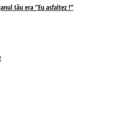
anul tău era ”Eu asfaltez !”
z