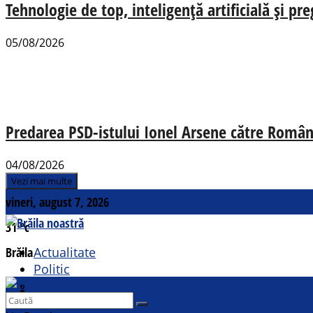
Tehnologie de top, inteligență artificială și pr
05/08/2026
Predarea PSD-istului Ionel Arsene către România
04/08/2026
Vezi mai multe
vineri, august 7, 2026
31
°c
Brăila
Actualitate
Politic
Social
Contact
Sport