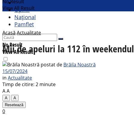
No Result
Cultural
View All Result
Opinii
Național
Pamflet
Acasă
Actualitate
No Result
Mii de apeluri la 112 în weekendul
View All Result
postat de
Brăila Noastră
15/07/2024
in
Actualitate
Timp de citire: 2 minute
A
A
A
A
Resetează
0