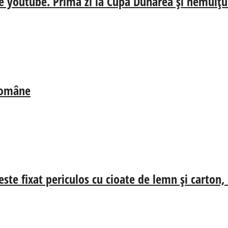
e youtube. Prima zi la Cupa Dunărea și nemulțum
 Române
ste fixat periculos cu cioate de lemn și carton,