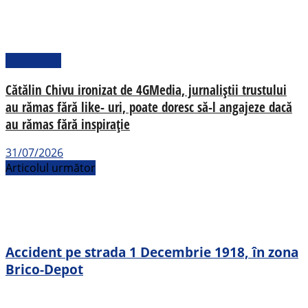
Actualitate
Cătălin Chivu ironizat de 4GMedia, jurnaliștii trustului
au rămas fără like- uri, poate doresc să-l angajeze dacă
au rămas fără inspirație
31/07/2026
Articolul următor
Accident pe strada 1 Decembrie 1918, în zona
Brico-Depot