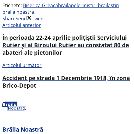
Etichete:
Biserica Greacă
braila
pelerini
stiri braila
stiri
braila noastra
Share
Send
Tweet
Articolul anterior
În perioada 22-24 aprilie polițiștii Serviciului
Rutier și ai Biroului Rutier au constatat 80 de
abateri ale pietonilor
Articolul următor
Accident pe strada 1 Decembrie 1918, în zona
Brico-Depot
Brăila Noastră