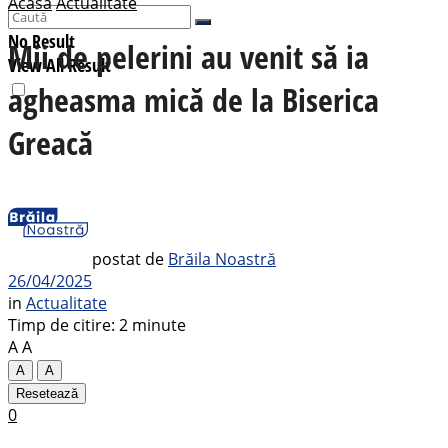
Acasă
Actualitate
No Result
Mii de pelerini au venit să ia
View All Result
agheasma mică de la Biserica
Greacă
postat de
Brăila Noastră
26/04/2025
in
Actualitate
Timp de citire: 2 minute
A
A
A
A
Resetează
0