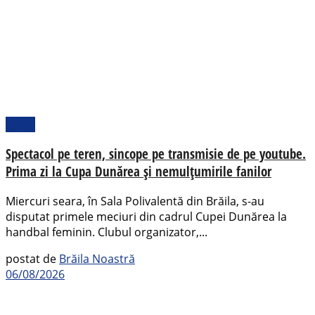
Sport
Spectacol pe teren, sincope pe transmisie de pe youtube.
Prima zi la Cupa Dunărea și nemulțumirile fanilor
Miercuri seara, în Sala Polivalentă din Brăila, s-au
disputat primele meciuri din cadrul Cupei Dunărea la
handbal feminin. Clubul organizator,...
postat de
Brăila Noastră
06/08/2026