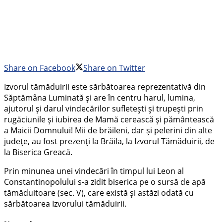
Share on Facebook
Share on Twitter
Izvorul tămăduirii este sărbătoarea reprezentativă din
Săptămâna Luminată și are în centru harul, lumina,
ajutorul și darul vindecărilor sufletești și trupești prin
rugăciunile și iubirea de Mamă cerească și pământească
a Maicii Domnului! Mii de brăileni, dar și pelerini din alte
județe, au fost prezenți la Brăila, la Izvorul Tămăduirii, de
la Biserica Greacă.
Prin minunea unei vindecări în timpul lui Leon al
Constantinopolului s-a zidit biserica pe o sursă de apă
tămăduitoare (sec. V), care există și astăzi odată cu
sărbătoarea Izvorului tămăduirii.