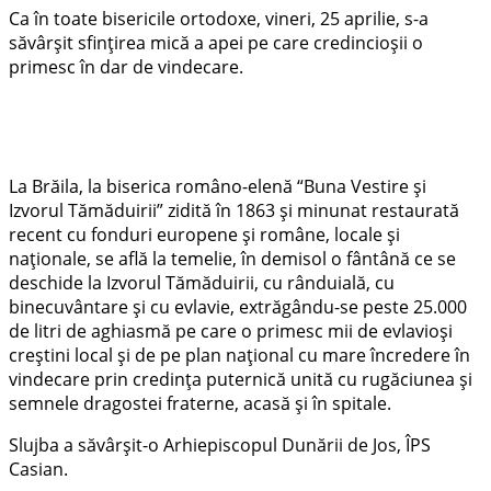
Ca în toate bisericile ortodoxe, vineri, 25 aprilie, s-a
săvârșit sfințirea mică a apei pe care credincioșii o
primesc în dar de vindecare.
La Brăila, la biserica româno-elenă “Buna Vestire și
Izvorul Tămăduirii” zidită în 1863 și minunat restaurată
recent cu fonduri europene și române, locale și
naționale, se află la temelie, în demisol o fântână ce se
deschide la Izvorul Tămăduirii, cu rânduială, cu
binecuvântare și cu evlavie, extrăgându-se peste 25.000
de litri de aghiasmă pe care o primesc mii de evlavioși
creștini local și de pe plan național cu mare încredere în
vindecare prin credința puternică unită cu rugăciunea și
semnele dragostei fraterne, acasă și în spitale.
Slujba a săvârșit-o Arhiepiscopul Dunării de Jos, ÎPS
Casian.