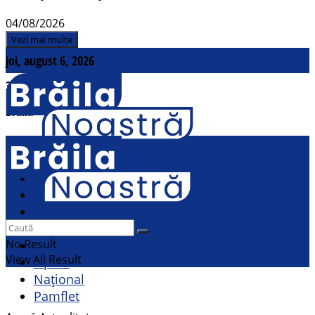
04/08/2026
Vezi mai multe
joi, august 6, 2026
31
°c
Brăila
Contact
Actualitate
Politic
Social
Sport
No Result
Cultural
View All Result
Opinii
Național
Pamflet