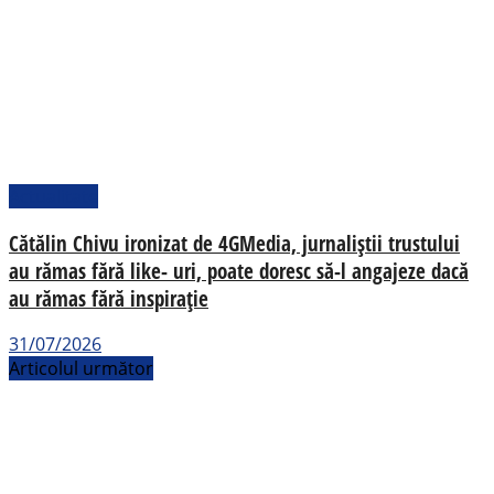
Actualitate
Cătălin Chivu ironizat de 4GMedia, jurnaliștii trustului
au rămas fără like- uri, poate doresc să-l angajeze dacă
au rămas fără inspirație
31/07/2026
Articolul următor