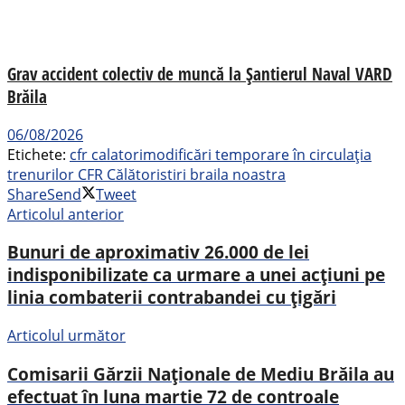
Grav accident colectiv de muncă la Șantierul Naval VARD
Brăila
06/08/2026
Etichete:
cfr calatori
modificări temporare în circulația
trenurilor CFR Călători
stiri braila noastra
Share
Send
Tweet
Articolul anterior
Bunuri de aproximativ 26.000 de lei
indisponibilizate ca urmare a unei acțiuni pe
linia combaterii contrabandei cu țigări
Articolul următor
Comisarii Gărzii Naționale de Mediu Brăila au
efectuat în luna martie 72 de controale