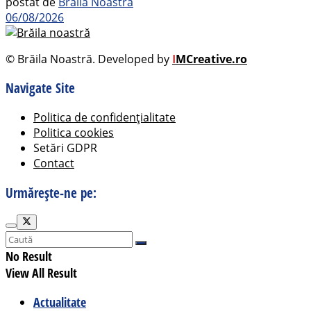
postat de
Brăila Noastră
06/08/2026
© Brăila Noastră. Developed by
I
MCreative.ro
Navigate Site
Politica de confidențialitate
Politica cookies
Setări GDPR
Contact
Urmărește-ne pe:
No Result
View All Result
Actualitate