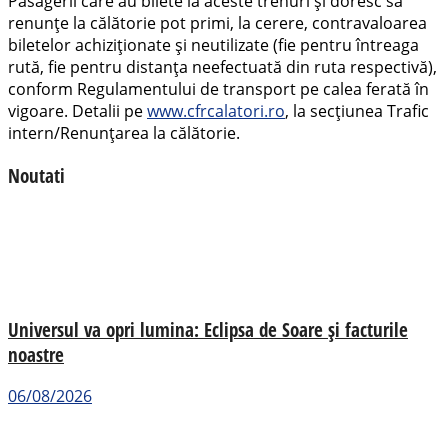
Pasagerii care au bilete la aceste trenuri și doresc să
renunțe la călătorie pot primi, la cerere, contravaloarea
biletelor achiziționate şi neutilizate (fie pentru întreaga
rută, fie pentru distanța neefectuată din ruta respectivă),
conform Regulamentului de transport pe calea ferată în
vigoare. Detalii pe
www.cfrcalatori.ro
, la secțiunea Trafic
intern/Renunțarea la călătorie.
Noutati
Universul va opri lumina: Eclipsa de Soare și facturile
noastre
06/08/2026