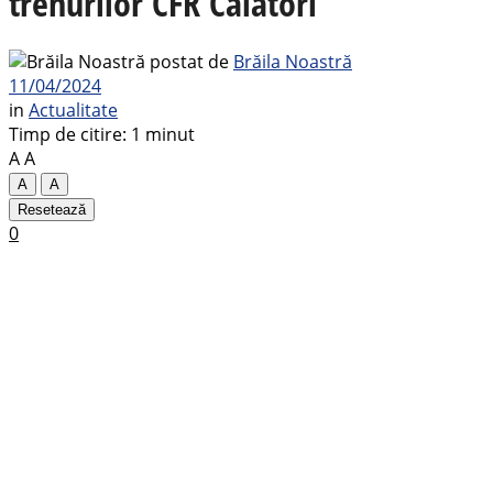
trenurilor CFR Călători
postat de
Brăila Noastră
11/04/2024
in
Actualitate
Timp de citire: 1 minut
A
A
A
A
Resetează
0