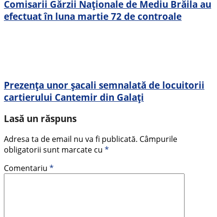
Comisarii Gărzii Naționale de Mediu Brăila au
efectuat în luna martie 72 de controale
Prezența unor șacali semnalată de locuitorii
cartierului Cantemir din Galați
Lasă un răspuns
Adresa ta de email nu va fi publicată.
Câmpurile
obligatorii sunt marcate cu
*
Comentariu
*