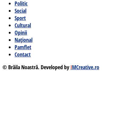
Politic
Social
Sport
Cultural
Opinii
Național
Pamflet
Contact
© Brăila Noastră. Developed by
I
MCreative.ro