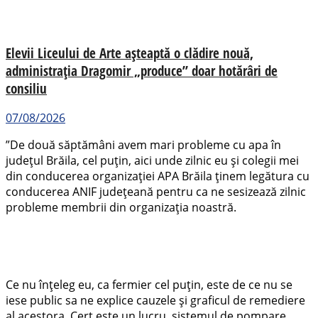
Elevii Liceului de Arte așteaptă o clădire nouă,
administrația Dragomir „produce” doar hotărâri de
consiliu
07/08/2026
”De două săptămâni avem mari probleme cu apa în
județul Brăila, cel puțin, aici unde zilnic eu și colegii mei
din conducerea organizației APA Brăila ținem legătura cu
conducerea ANIF județeană pentru ca ne sesizează zilnic
probleme membrii din organizația noastră.
Ce nu înțeleg eu, ca fermier cel puțin, este de ce nu se
iese public sa ne explice cauzele și graficul de remediere
al acestora. Cert este un lucru, sistemul de pompare