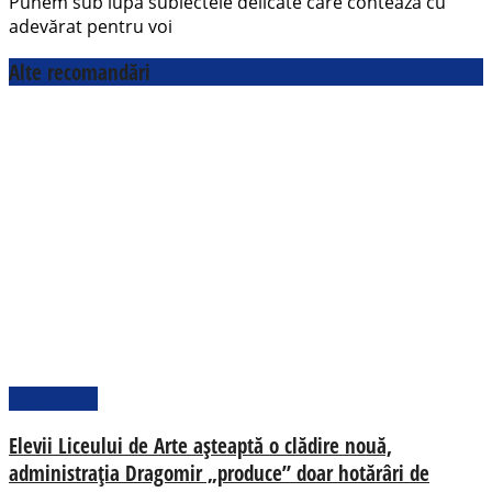
Punem sub lupă subiectele delicate care contează cu
adevărat pentru voi
Alte recomandări
Actualitate
Elevii Liceului de Arte așteaptă o clădire nouă,
administrația Dragomir „produce” doar hotărâri de