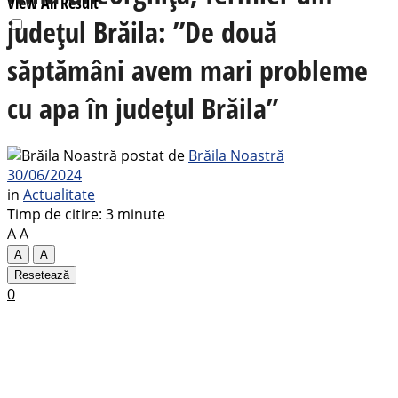
View All Result
județul Brăila: ”De două
săptămâni avem mari probleme
cu apa în județul Brăila”
postat de
Brăila Noastră
30/06/2024
in
Actualitate
Timp de citire: 3 minute
A
A
A
A
Resetează
0