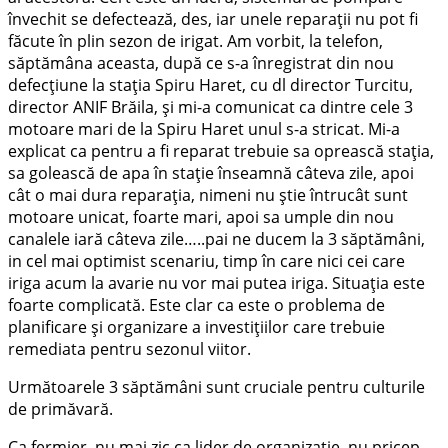
învechit se defectează, des, iar unele reparații nu pot fi
făcute în plin sezon de irigat. Am vorbit, la telefon,
săptămâna aceasta, după ce s-a înregistrat din nou
defecțiune la stația Spiru Haret, cu dl director Turcitu,
director ANIF Brăila, și mi-a comunicat ca dintre cele 3
motoare mari de la Spiru Haret unul s-a stricat. Mi-a
explicat ca pentru a fi reparat trebuie sa oprească stația,
sa golească de apa în stație înseamnă câteva zile, apoi
cât o mai dura reparația, nimeni nu știe întrucât sunt
motoare unicat, foarte mari, apoi sa umple din nou
canalele iară câteva zile…..pai ne ducem la 3 săptămâni,
in cel mai optimist scenariu, timp în care nici cei care
iriga acum la avarie nu vor mai putea iriga. Situația este
foarte complicată. Este clar ca este o problema de
planificare și organizare a investițiilor care trebuie
remediata pentru sezonul viitor.
Următoarele 3 săptămâni sunt cruciale pentru culturile
de primăvară.
Ca fermier, nu mai zic ca lider de organizație, nu pricep