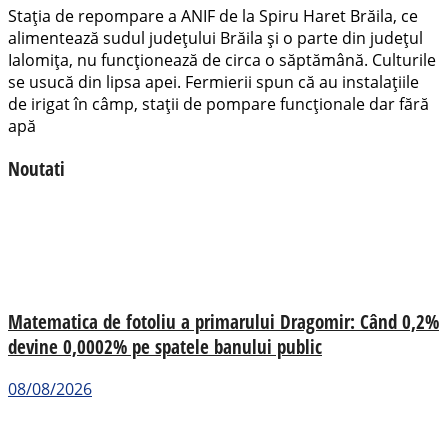
Stația de repompare a ANIF de la Spiru Haret Brăila, ce
alimentează sudul județului Brăila și o parte din județul
Ialomița, nu funcționează de circa o săptămână. Culturile
se usucă din lipsa apei. Fermierii spun că au instalațiile
de irigat în câmp, stații de pompare funcționale dar fără
apă
Noutati
Matematica de fotoliu a primarului Dragomir: Când 0,2%
devine 0,0002% pe spatele banului public
08/08/2026