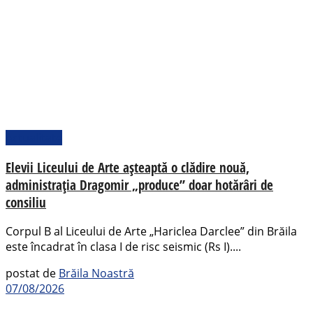
Actualitate
Elevii Liceului de Arte așteaptă o clădire nouă,
administrația Dragomir „produce” doar hotărâri de
consiliu
Corpul B al Liceului de Arte „Hariclea Darclee” din Brăila
este încadrat în clasa I de risc seismic (Rs I)....
postat de
Brăila Noastră
07/08/2026