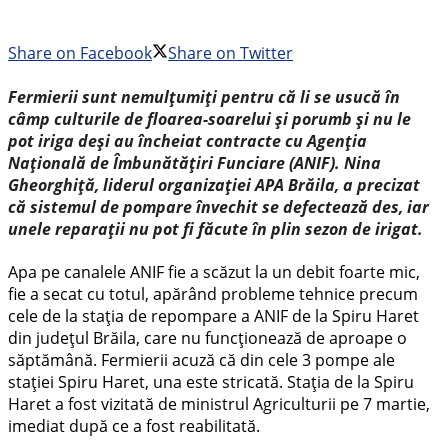
Share on Facebook
Share on Twitter
Fermierii sunt nemulțumiți pentru că li se usucă în
câmp culturile de floarea-soarelui și porumb și nu le
pot iriga deși au încheiat contracte cu Agenția
Națională de Îmbunătățiri Funciare (ANIF). Nina
Gheorghiță, liderul organizației APA Brăila, a precizat
că sistemul de pompare învechit se defectează des, iar
unele reparații nu pot fi făcute în plin sezon de irigat.
Apa pe canalele ANIF fie a scăzut la un debit foarte mic,
fie a secat cu totul, apărând probleme tehnice precum
cele de la stația de repompare a ANIF de la Spiru Haret
din județul Brăila, care nu funcționează de aproape o
săptămână. Fermierii acuză că din cele 3 pompe ale
stației Spiru Haret, una este stricată. Stația de la Spiru
Haret a fost vizitată de ministrul Agriculturii pe 7 martie,
imediat după ce a fost reabilitată.