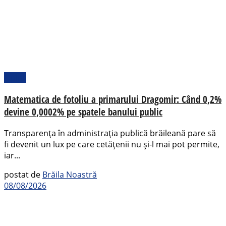
Opinii
Matematica de fotoliu a primarului Dragomir: Când 0,2%
devine 0,0002% pe spatele banului public
Transparența în administrația publică brăileană pare să
fi devenit un lux pe care cetățenii nu și-l mai pot permite,
iar...
postat de
Brăila Noastră
08/08/2026