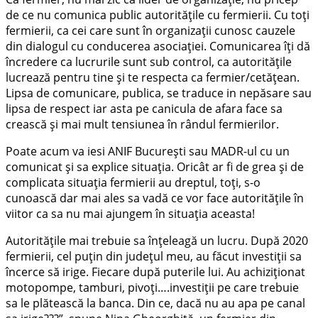
de ce nu comunica public autoritățile cu fermierii. Cu toți
fermierii, ca cei care sunt în organizații cunosc cauzele
din dialogul cu conducerea asociației. Comunicarea îți dă
încredere ca lucrurile sunt sub control, ca autoritățile
lucrează pentru tine și te respecta ca fermier/cetățean.
Lipsa de comunicare, publica, se traduce in nepăsare sau
lipsa de respect iar asta pe canicula de afara face sa
crească și mai mult tensiunea în rândul fermierilor.
Poate acum va iesi ANIF București sau MADR-ul cu un
comunicat și sa explice situația. Oricât ar fi de grea și de
complicata situația fermierii au dreptul, toți, s-o
cunoască dar mai ales sa vadă ce vor face autoritățile în
viitor ca sa nu mai ajungem în situația aceasta!
Autoritățile mai trebuie sa înțeleagă un lucru. După 2020
fermierii, cel puțin din județul meu, au făcut investiții sa
încerce să irige. Fiecare după puterile lui. Au achiziționat
motopompe, tamburi, pivoți….investiții pe care trebuie
sa le plătească la banca. Din ce, dacă nu au apa pe canal