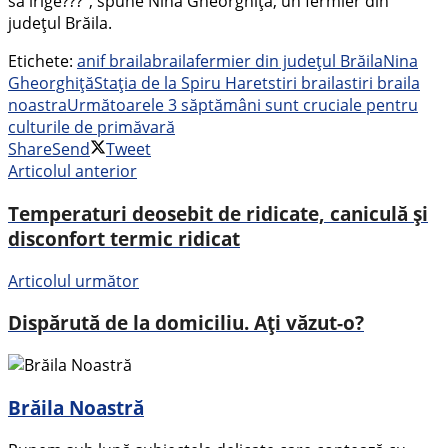
sa irige???”, spune Nina Gheorghiță, un fermier din
județul Brăila.
Etichete:
anif braila
braila
fermier din județul Brăila
Nina
Gheorghiță
Stația de la Spiru Haret
stiri braila
stiri braila
noastra
Următoarele 3 săptămâni sunt cruciale pentru
culturile de primăvară
Share
Send
Tweet
Articolul anterior
Temperaturi deosebit de ridicate, caniculă și
disconfort termic ridicat
Articolul următor
Dispărută de la domiciliu. Ați văzut-o?
Brăila Noastră