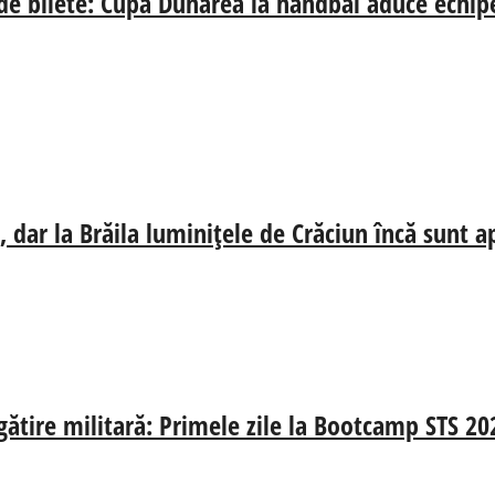
 de bilete: Cupa Dunărea la handbal aduce echip
 dar la Brăila luminițele de Crăciun încă sunt a
egătire militară: Primele zile la Bootcamp STS 20