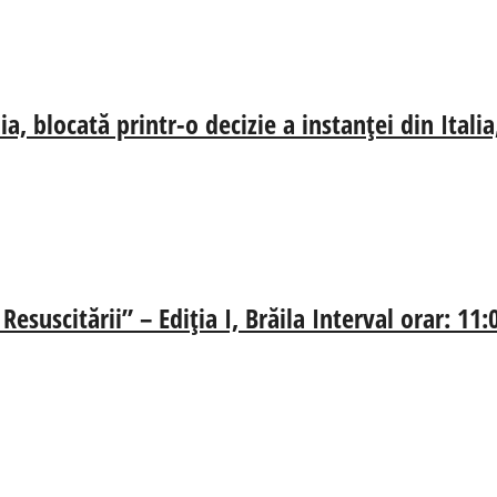
, blocată printr-o decizie a instanței din Ital
esuscitării” – Ediția I, Brăila Interval orar: 11