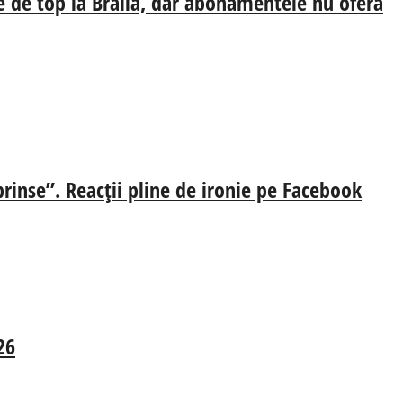
e de top la Brăila, dar abonamentele nu oferă
prinse”. Reacții pline de ironie pe Facebook
26