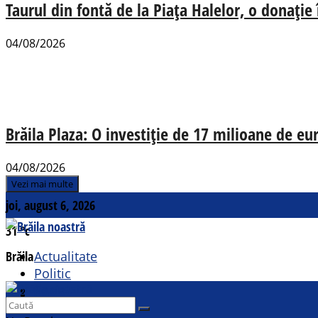
Taurul din fontă de la Piața Halelor, o donație
04/08/2026
Brăila Plaza: O investiție de 17 milioane de e
04/08/2026
Vezi mai multe
joi, august 6, 2026
31
°c
Brăila
Actualitate
Politic
Social
Contact
Sport