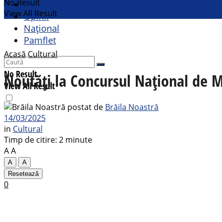
No Result
Cultural
View All Result
Opinii
Național
Pamflet
Acasă
Cultural
No Result
Noutăți la Concursul Naţional de 
View All Result
postat de
Brăila Noastră
14/03/2025
in
Cultural
Timp de citire: 2 minute
A
A
A
A
Resetează
0