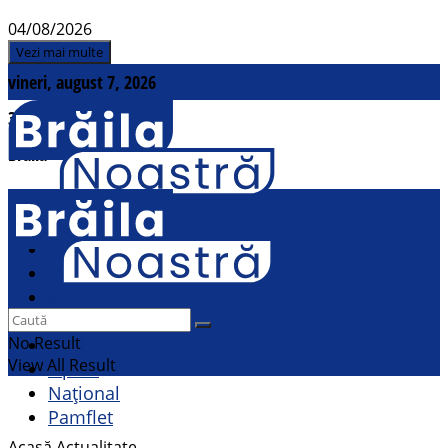
04/08/2026
Vezi mai multe
vineri, august 7, 2026
31
°c
Brăila
Contact
Actualitate
Politic
Social
Sport
No Result
Cultural
View All Result
Opinii
Național
Pamflet
Acasă
Actualitate