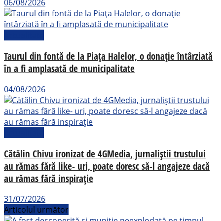
06/08/2026
Actualitate
Taurul din fontă de la Piața Halelor, o donație întârziată
în a fi amplasată de municipalitate
04/08/2026
Actualitate
Cătălin Chivu ironizat de 4GMedia, jurnaliștii trustului
au rămas fără like- uri, poate doresc să-l angajeze dacă
au rămas fără inspirație
31/07/2026
Articolul următor