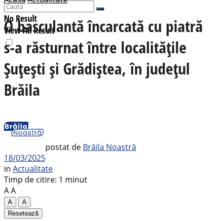
No Result
O basculantă încarcată cu piatră
View All Result
s-a răsturnat între localitățile
Șuțești și Grădiștea, în județul
Brăila
postat de
Brăila Noastră
18/03/2025
in
Actualitate
Timp de citire: 1 minut
A
A
A
A
Resetează