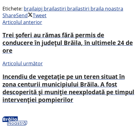
Etichete:
braila
ipj braila
stiri braila
stiri braila noastra
Share
Send
Tweet
Articolul anterior
Trei șoferi au rămas fără permis de
conducere în județul Brăila, în ultimele 24 de
ore
Articolul următor
Incendiu de vegetație pe un teren situat în
zona centurii municipiului Brăila. A fost
descoperită și muniție neexplodată pe timpul
intervenției pompierilor